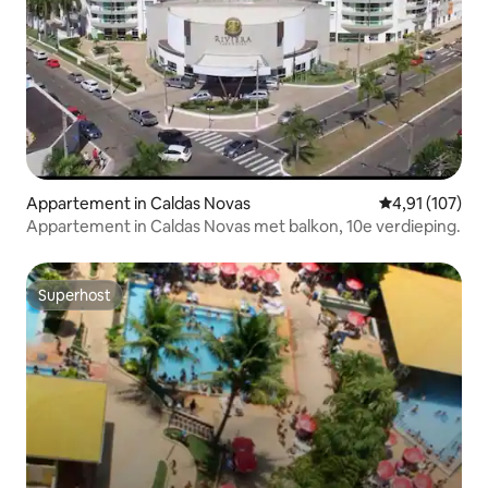
Appartement in Caldas Novas
Gemiddelde beo
4,91 (107)
Appartement in Caldas Novas met balkon, 10e verdieping.
Superhost
Superhost