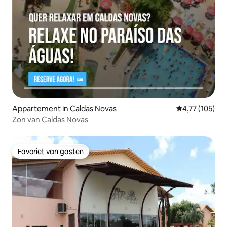
Appartement in Caldas Novas
Gemiddelde beo
4,77 (105)
Zon van Caldas Novas
Favoriet van gasten
Favoriet van gasten