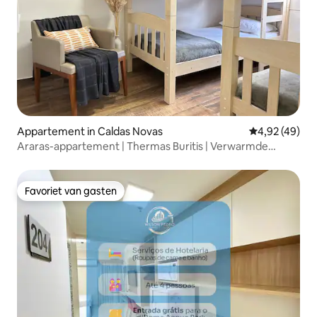
Appartement in Caldas Novas
Gemiddelde be
4,92 (49)
Araras-appartement | Thermas Buritis | Verwarmde
zwembaden
Favoriet van gasten
Favoriet van gasten