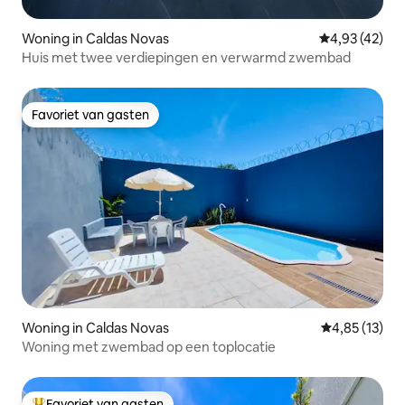
Woning in Caldas Novas
Gemiddelde be
4,93 (42)
Huis met twee verdiepingen en verwarmd zwembad
Favoriet van gasten
Favoriet van gasten
Woning in Caldas Novas
Gemiddelde be
4,85 (13)
Woning met zwembad op een toplocatie
Favoriet van gasten