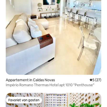
Appartement in Caldas Novas
Gemiddelde
5 (27)
Império Romano Thermas Hotel apt 1010 "Penthouse"
Favoriet van gasten
Favoriet van gasten