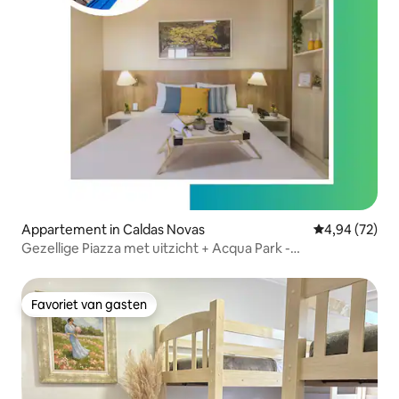
Appartement in Caldas Novas
Gemiddelde be
4,94 (72)
Gezellige Piazza met uitzicht + Acqua Park -
Appartement 1214
Favoriet van gasten
Favoriet van gasten