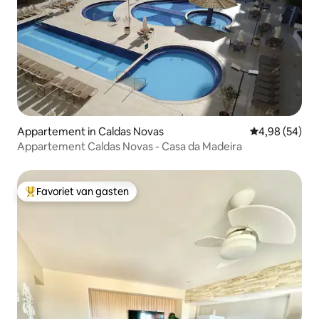
Appartement in Caldas Novas
Gemiddelde be
4,98 (54)
Appartement Caldas Novas - Casa da Madeira
Favoriet van gasten
Topfavoriet van gasten