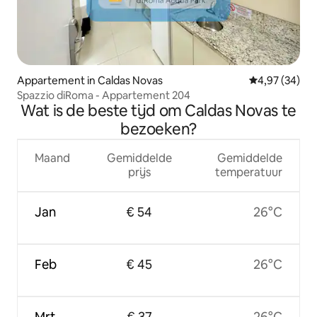
Appartement in Caldas Novas
Gemiddelde be
4,97 (34)
Spazzio diRoma - Appartement 204
Wat is de beste tijd om Caldas Novas te
bezoeken?
Maand
Gemiddelde
Gemiddelde
prijs
temperatuur
Jan
€ 54
26°C
Feb
€ 45
26°C
Mrt
€ 37
26°C