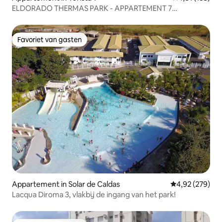
ELDORADO THERMAS PARK - APPARTEMENT 7
PERSONEN - 8 ZWEMEN
Favoriet van gasten
Favoriet van gasten
Appartement in Solar de Caldas
Gemiddelde beo
4,92 (279)
Lacqua Diroma 3, vlakbij de ingang van het park!