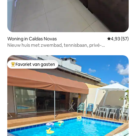
Woning in Caldas Novas
Gemiddelde be
4,93 (57)
Nieuw huis met zwembad, tennisbaan, privé-
ontspanningsruimte
Favoriet van gasten
Topfavoriet van gasten