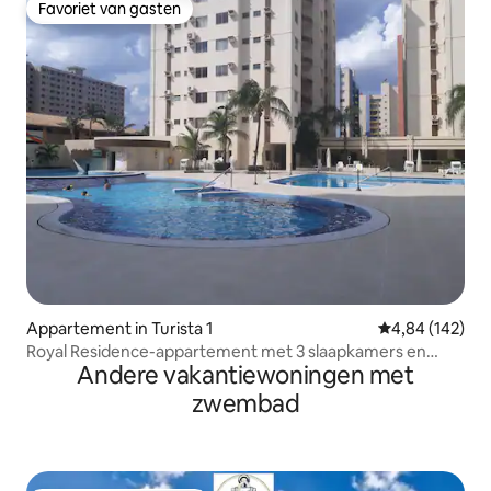
Favoriet van gasten
Favoriet van gasten
Appartement in Turista 1
Gemiddelde beo
4,84 (142)
Royal Residence-appartement met 3 slaapkamers en
Andere vakantiewoningen met
waterpark
zwembad