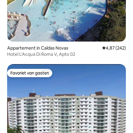
Appartement in Caldas Novas
Gemiddelde beo
4,87 (242)
Hotel L'Acqua Di Roma V, Apto 02
Favoriet van gasten
Favoriet van gasten