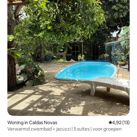
Woning in Caldas Novas
Gemiddelde be
4,92 (13)
Verwarmd zwembad + jacuzzi | 5 suites | voor groepen