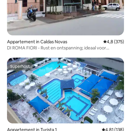
Appartement in Caldas Novas
Gemiddelde be
4,8 (375)
DI ROMA FIORI - Rust en ontspanning; ideaal voor
gezinnen
Superhost
Superhost
Appartement in Turista 1
Gemiddelde beo
4,81 (138)