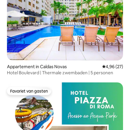
Appartement in Caldas Novas
Gemiddelde be
4,96 (27)
Hotel Boulevard | Thermale zwembaden | 5 personen
Favoriet van gasten
Favoriet van gasten