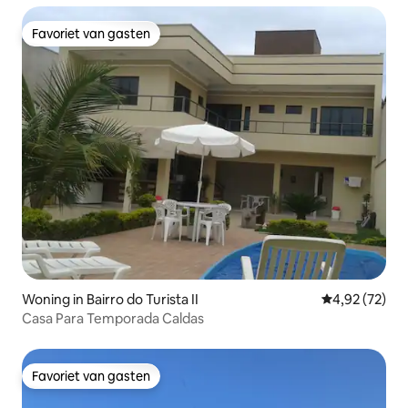
Favoriet van gasten
Favoriet van gasten
Woning in Bairro do Turista II
Gemiddelde be
4,92 (72)
Casa Para Temporada Caldas
Favoriet van gasten
Favoriet van gasten