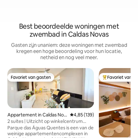
Best beoordeelde woningen met
zwembad in Caldas Novas
Gasten zijn unaniem: deze woningen met zwembad
kregen een hoge beoordeling voor hun locatie,
netheid en nog veel meer.
Favoriet van gasten
Favoriet van g
Favoriet van gasten
Topfavoriet van 
Appartement in Caldas Nov
Gemiddelde beoordeling van 4,85
4,85 (139)
as
2 suites | Uitzicht op winkelcentrum
Singapura | Thermisch water
Parque das Águas Quentes is een van de
weinige appartementencomplexen in