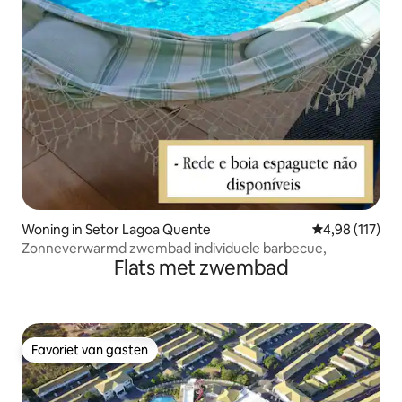
Woning in Setor Lagoa Quente
Gemiddelde beo
4,98 (117)
Zonneverwarmd zwembad individuele barbecue,
Flats met zwembad
Favoriet van gasten
Favoriet van gasten