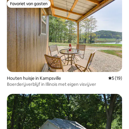
Favoriet van gasten
Favoriet van gasten
Houten huisje in Kampsville
Gemiddelde
5 (19)
Boerderijverblijf in Illinois met eigen visvijver