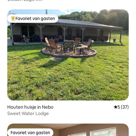
Favoriet van gasten
Topfavoriet van gasten
Houten huisje in Nebo
Gemiddelde
5 (37)
Sweet Water Lodge
Favoriet van gasten
Favoriet van gasten