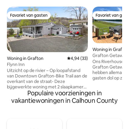
Favoriet van gasten
Favoriet van gas
Favoriet van gasten
Favoriet van gas
Woning in Grafto
Grafton Getaway
Woning in Grafton
Gemiddelde beoordeling van 4,9
4,94 (33)
woning aan het wa
Ons Riverhouse is
Flynn Inn
Grafton Getaway 
Uitzicht op de rivier – Op loopafstand
hebben allemaal v
van Downtown Grafton-Bike Trail aan de
gasten dol op zijn
overkant van de straat- Deze
door gasten, barb
bijgewerkte woning met 2 slaapkamers
platenspeler, 3 s
Populaire voorzieningen in
en 2 badkamers biedt gedetailleerde
en schommels en 
afwerkingen en een ontspannend
vakantiewoningen in Calhoun County
*gratis koffie, th
uitzicht op de rivier. Met twee
chocolademelk *vuu
privéslaapkamers, een uitschuifbare
gaskachel, traditi
bank en ruimte voor zes gasten is het
brandhout *tafelv
ideaal voor gezinnen of vrienden. Geniet
familiespelletjes 
van het extra grote bad, twee grote
kinderen *gratis wifi van 50 MB, gratis