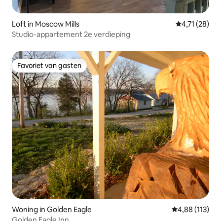
Loft in Moscow Mills
Gemiddelde be
4,71 (28)
Studio-appartement 2e verdieping
Favoriet van gasten
Favoriet van gasten
Woning in Golden Eagle
Gemiddelde beo
4,88 (113)
Golden Eagle Inn