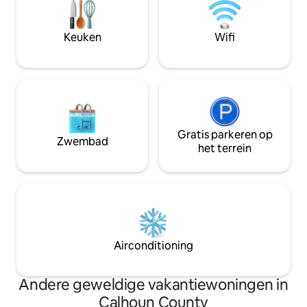
patio's en een grote afgeschermde
dutjes, schommels
veranda. Deze woning ligt op slechts
*Op loopafstand v
een korte wandeling van de winkels,
Coastal/Fountain H
Keuken
Wifi
restaurants en de rivier in het centrum
voor aanhangwag
van Grafton en biedt de perfecte mix
van comfort en gemak.
Gratis parkeren op
Zwembad
het terrein
Airconditioning
Andere geweldige vakantiewoningen in
Calhoun County