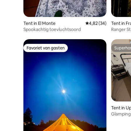
Tent in El Monte
Gemiddelde beoordeling
4,82 (34)
Tent in Fr
Spookachtig toevluchtsoord
Ranger St
de wilder
Favoriet van gasten
Superho
Favoriet van gasten
Superho
Tent in U
Glamping o