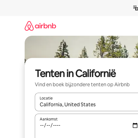
Ga
direct
naar
inhoud
Tenten in Californië
Vind en boek bijzondere tenten op Airbnb
Locatie
Wanneer er suggesties beschikbaar zijn, maak je 
Aankomst