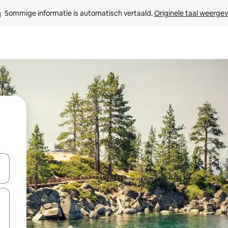
Sommige informatie is automatisch vertaald. 
Originele taal weerge
een keuze met je de pijltjestoetsen omhoog en omlaag, óf door te tik