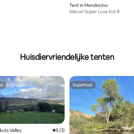
Tent in Mendocino
Nieuw! Super Luxe hut 8
 van 4,87 uit 5, 60 recensies
Huisdiervriendelijke tenten
st
Superhost
st
Superhost
kuts Valley
Gemiddelde beoordeling van 5 uit 5, 3 r
5 (3)