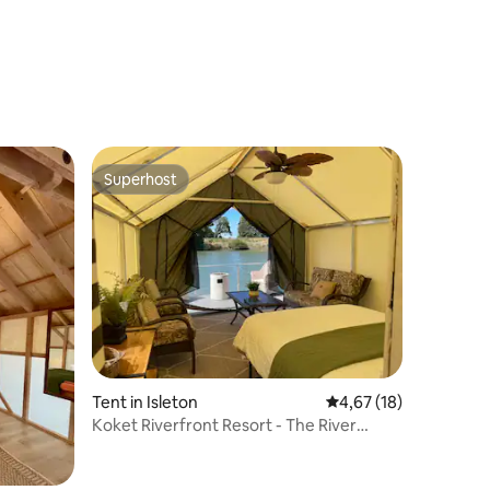
recensies
Superhost
Superhost
Tent in Isleton
Gemiddelde beoordelin
4,67 (18)
ecensies
Koket Riverfront Resort - The River
Glamping Tent