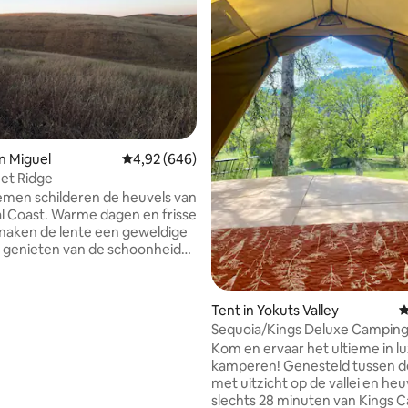
an Miguel
Gemiddelde beoordeling van 4,92 uit 5, 646 r
4,92 (646)
et Ridge
men schilderen de heuvels van
me dagen en frisse
maken de lente een geweldige
e genieten van de schoonheid
lde bloemen en het wilde leven
te ravijnen. Geniet van de
fzondering van het achterland
van 4,84 uit 5, 366 recensies
Tent in Yokuts Valley
G
ntrale Kust in deze
Sequoia/Kings Deluxe Camping
erde wandtent van 10 voet x
van elektrische auto's.
Kom en ervaar het ultieme in l
kamperen! Genesteld tussen de eike
rgang boven de levendige
met uitzicht op de vallei en heu
oze en geel van de lente in de
slechts 28 minuten van Kings Canyon NP,
en. Temperaturen