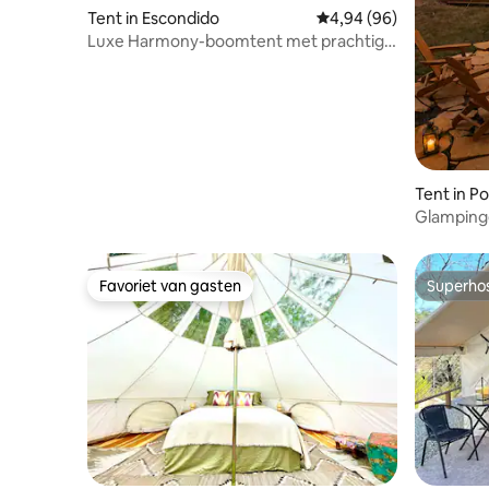
Tent in Escondido
Gemiddelde beoordeling
4,94 (96)
Luxe Harmony-boomtent met prachtig
uitzicht
Tent in P
Glampinge
Favoriet van gasten
Superho
Favoriet van gasten
Superho