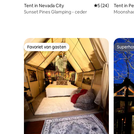
Tent in Nevada City
Gemiddelde beoordel
5 (24)
Tent in Pe
Sunset Pines Glamping - ceder
Moonshad
Favoriet van gasten
Superho
Favoriet van gasten
Superho