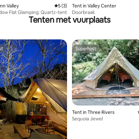
ing van 5 uit 5, 24 recensies
nn Valley
Gemiddelde beoordeling van 5 uit 5, 3 r
5 (3)
Tent in Valley Center
ow Flat Glamping: Quartz-tent
Doorbraak
Tenten met vuurplaats
st
Superhost
st
Superhost
Tent in Three Rivers
Sequoia Jewel