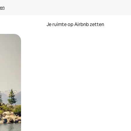
ven
Je ruimte op Airbnb zetten
ken of swipen.