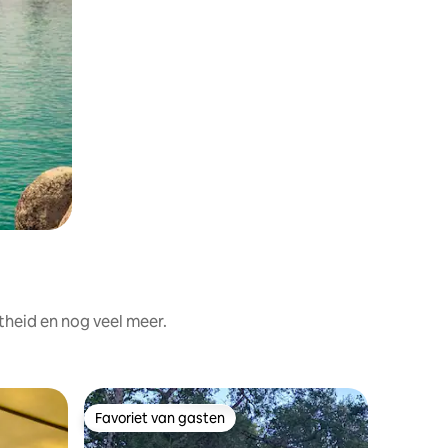
theid en nog veel meer.
Tent in V
Favoriet van gasten
Favor
Favoriet van gasten
Topfavo
Onderged