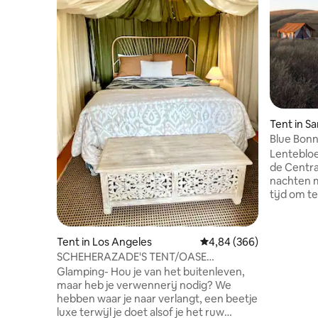
Tent in S
Blue Bonn
Lentebloe
de Central Coast. War
nachten 
tijd om t
van de wi
van de achters
rust en a
Tent in Los Angeles
Gemiddelde beoordeling 
4,84 (366)
van de Ce
SCHEHERAZADE'S TENT/OASE
gemeubile
DAKTERRAS TERRACE-w/ view
Glamping- Hou je van het buitenleven,
12 voet. Geniet van de prachtige
maar heb je verwennerij nodig? We
zonsonde
hebben waar je naar verlangt, een beetje
greens, r
luxe terwijl je doet alsof je het ruw
achterste ravijn