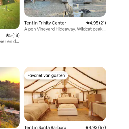
Tent in Trinity Center
Gemiddelde beoordelin
4,95 (21)
Alpen Vineyard Hideaway. Wildcat peak-
locatie #1
Gemiddelde beoordeling van 5 uit 5, 18 recensies
5 (18)
vier en de
ecensies
Favoriet van gasten
Favoriet van gasten
Tent in Santa Barbara
Gemiddelde beoordelin
4,93 (67)