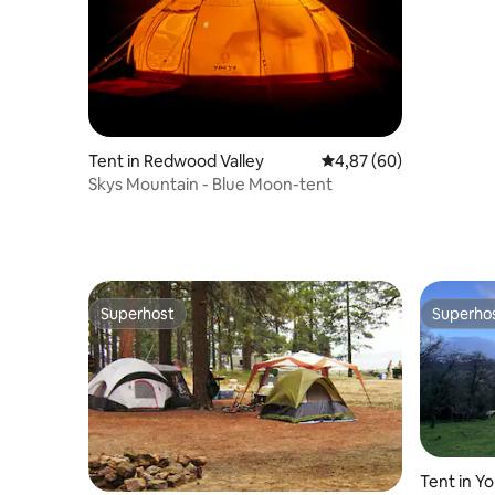
Tent in Redwood Valley
Gemiddelde beoordeling
4,87 (60)
Skys Mountain - Blue Moon-tent
Superhost
Superho
Superhost
Superho
Tent in Yo