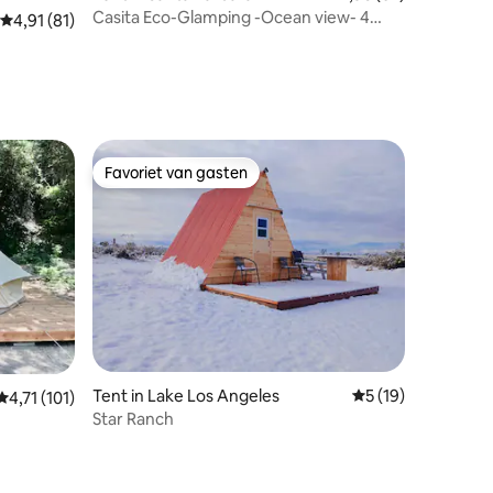
Casita Eco-Glamping -Ocean view- 4
ecensies
Gemiddelde beoordeling van 4,91 uit 5, 81 recensies
4,91 (81)
pax-Luxe- Prime
Favoriet van gasten
Favoriet van gasten
Tent in Lake Los Angeles
Gemiddelde beoorde
5 (19)
Gemiddelde beoordeling van 4,71 uit 5, 101 recensies
4,71 (101)
Star Ranch