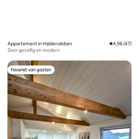
Appartement in Haldensleben
Gemiddelde be
4,96 (47)
Zeer gezellig en modern
Favoriet van gasten
Favoriet van gasten