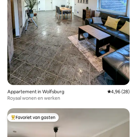
Appartement in Wolfsburg
Gemiddelde be
4,96 (28)
Royaal wonen en werken
Favoriet van gasten
Topfavoriet van gasten