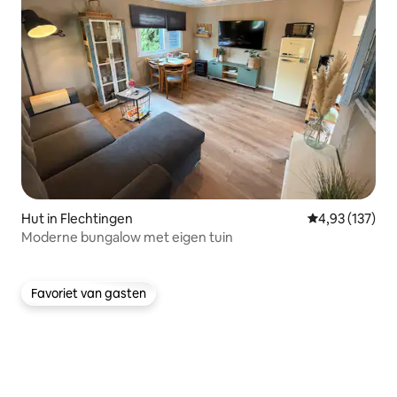
Hut in Flechtingen
Gemiddelde beo
4,93 (137)
Moderne bungalow met eigen tuin
Favoriet van gasten
Favoriet van gasten