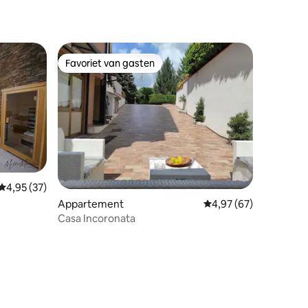
Favoriet van gasten
Favoriet van gasten
Gemiddelde beoordeling van 4,95 uit 5, 37 recensies
4,95 (37)
Appartement
Gemiddelde beoordelin
4,97 (67)
Casa Incoronata