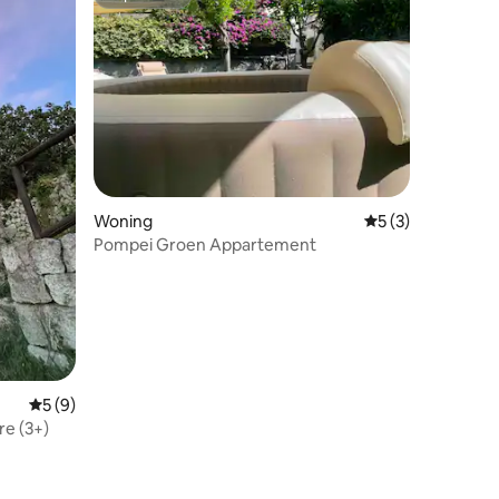
Superhost
recensies
Woning
Gemiddelde beoord
5 (3)
Pompei Groen Appartement
Gemiddelde beoordeling van 5 uit 5, 9 recensies
5 (9)
re (3+)