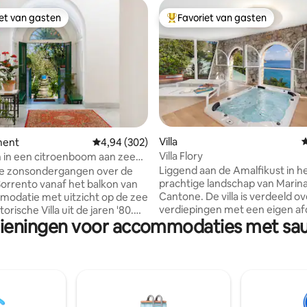
iet van gasten
Favoriet van gasten
iet van gasten
Topfavoriet van gasten
van 4,94 uit 5, 174 recensies
Villa
G
ment
Gemiddelde beoordeling van 4,94 uit 5, 302 r
4,94 (302)
Villa Flory
 in een citroenboom aan zee
oliHouse
Liggend aan de Amalfikust in h
e zonsondergangen over de
prachtige landschap van Marina
Sorrento vanaf het balkon van
Cantone. De villa is verdeeld o
odatie met uitzicht op de zee
verdiepingen met een eigen af
torische Villa uit de jaren '80.
zieningen voor accommodaties met sa
naar de zee. Op de benedenverdieping
 elegant en goed uitgerust
vind je een grote woonkamer 
is in exclusief pand. Een
eenvoudige en elegante inricht
er met een tweepersoonsbed,
bovenste verdieping de vier
kamer met een zeer
tweepersoonsslaapkamers. T
bele slaapbank voor twee
daarvan hebben een klein terr
, twee badkamers, een
een prachtig uitzicht over zee.
te. Het beschikt over stenen