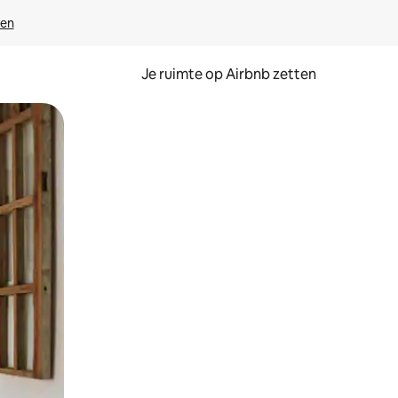
ven
Je ruimte op Airbnb zetten
ken of swipen.