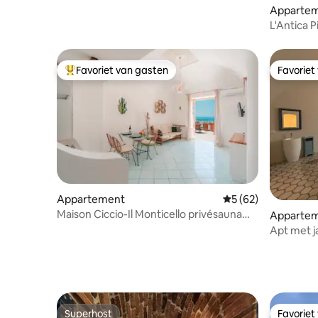
Apparte
L'Antica 
Favoriet van gasten
Favoriet
Topfavoriet van gasten
Favoriet
Appartement
Gemiddelde beoordel
5 (62)
Maison Ciccio-Il Monticello privésauna
Apparte
met zeezicht
Apt met 
bth_Kitc
Superhost
Favoriet