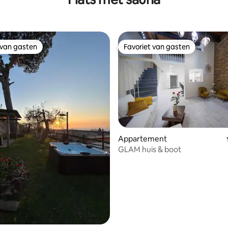
 van gasten
Favoriet van gasten
 van gasten
Favoriet van gasten
Appartement
GLAM huis & boot
g van 4,88 uit 5, 8 recensies