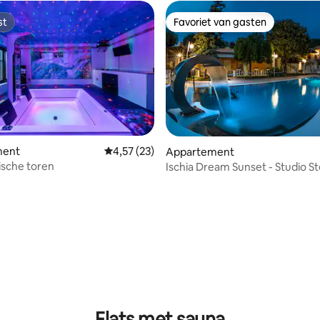
st
Favoriet van gasten
st
Favoriet van gasten
ment
Gemiddelde beoordeling van 4,57 uit 5, 23 r
4,57 (23)
Appartement
sche toren
Ischia Dream Sunset - Studio St
Marina
 van 4,85 uit 5, 26 recensies
Flats met sauna