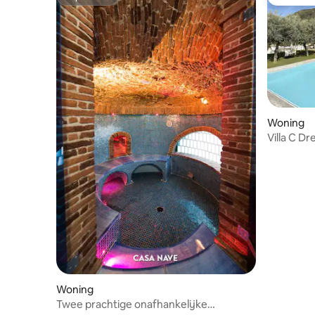
Superhost
Favoriet
Woning
Villa C D
Woning
Twee prachtige onafhankelijke