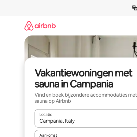
Ga
direct
naar
inhoud
Vakantiewoningen met
sauna in Campania
Vind en boek bijzondere accommodaties me
sauna op Airbnb
Locatie
Wanneer er suggesties beschikbaar zijn, maak je 
Aankomst