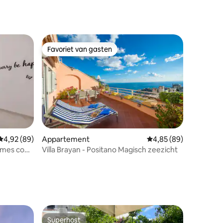
ecensies
Favoriet van gasten
Favoriet van gasten
Gemiddelde beoordeling van 4,92 uit 5, 89 recensies
4,92 (89)
Appartement
Gemiddelde beoordelin
4,85 (89)
omes con
Villa Brayan - Positano Magisch zeezicht
ecensies
Superhost