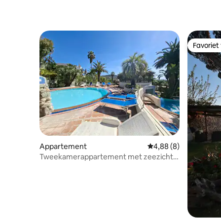
Favoriet
Favoriet
Appartement
Gemiddelde beoordelin
4,88 (8)
Tweekamerappartement met zeezicht,
zwembaden en sauna #20