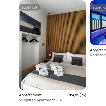
Superhost
Superho
Superhost
Superho
Apparte
Normandi
Appartement
Gemiddelde beoordeling
4,85 (26)
Scugnizzo Apartment SPA