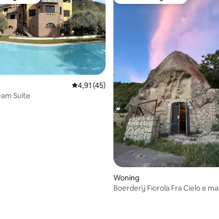
 van gasten
Favoriet van gasten
Gemiddelde beoordeling van 4,91 uit 5, 45 
4,91 (45)
ream Suite
Woning
Boerderij Fiorola Fra Cielo e ma