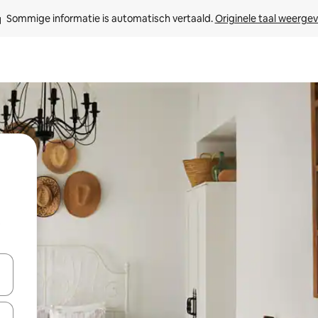
Sommige informatie is automatisch vertaald. 
Originele taal weerge
t
een keuze met je de pijltjestoetsen omhoog en omlaag, óf door te tik