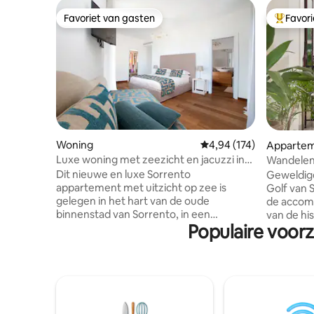
Favoriet van gasten
Favor
Favoriet van gasten
Topfavor
Woning
Gemiddelde beoordeling 
4,94 (174)
Apparte
Luxe woning met zeezicht en jacuzzi in
Wandelen
het centrum van Sorrento
VillaTozz
Dit nieuwe en luxe Sorrento
Geweldig
appartement met uitzicht op zee is
Golf van 
gelegen in het hart van de oude
de accomm
binnenstad van Sorrento, in een
van de his
Populaire voor
levendige en mooie straat, waar u enkele
Charmant,
van de meest authentieke mensen en
vakantiehu
historische bezienswaardigheden kunt
slaapkam
vinden. Geweldig voor gezinnen of
een woon
kleine groepen, want het appartement is
comforta
compleet met 3 slaapkamers, 2
personen
badkamers, woonkamer en keuken,
kitchenet