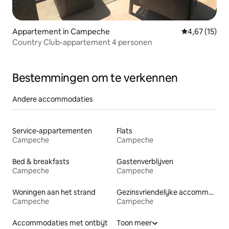
Appartement in Campeche
Gemiddelde be
4,67 (15)
Country Club-appartement 4 personen
Bestemmingen om te verkennen
Andere accommodaties
Service-appartementen
Flats
Campeche
Campeche
Bed & breakfasts
Gastenverblijven
Campeche
Campeche
Woningen aan het strand
Gezinsvriendelijke accommodaties
Campeche
Campeche
Accommodaties met ontbijt
Toon meer