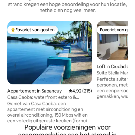
strand kregen een hoge beoordeling voor hun locatie,
netheid en nog veel meer.
Favoriet van gasten
Favoriet van gas
Topfavoriet van gasten
Favoriet van gas
Loft in Ciudad de
Suite Stella Maris 
centrum van Car
Perfecte suite vo
personen, met ee
een eenpersoonsbe
Appartement in Sabancuy
Gemiddelde beoordeling van 4,92
4,92 (215)
gemakken, waaron
Casa Caoba: waterfront estero &
Netflix, wifi, kabel
malecon Sabancuy
Geniet van Casa Caoba: een
warm water, keuke
appartement met airconditioning en
elektrische grill,
overal airconditioning, 150 Mbps wifi en
koffiezetapparaat,
een volledig uitgeruste keuken (fornuis,
bestek, enz. Gelegen in het historische
Populaire voorzieningen voor
oven en koffiezetapparaat). Parkeren op
centrum van Ciuda
straat met beveiligingscamera's voor je