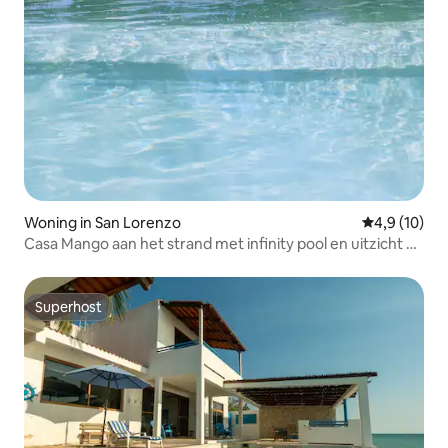
Woning in San Lorenzo
Gemiddelde b
4,9 (10)
Casa Mango aan het strand met infinity pool en uitzicht op
de zonsondergang
Superhost
Superhost