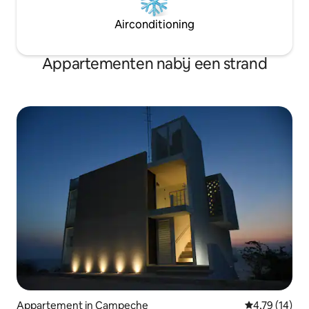
Airconditioning
Appartementen nabij een strand
Appartement in Campeche
Gemiddelde be
4,79 (14)