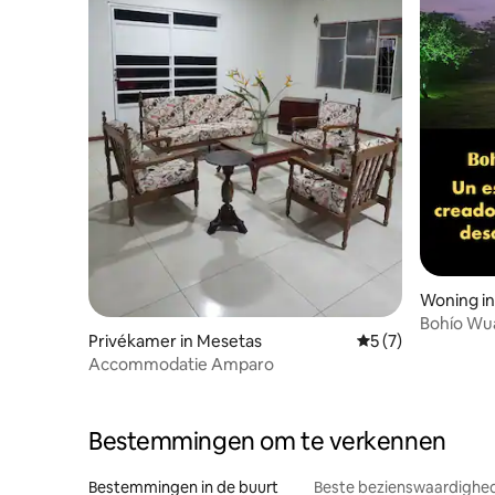
Woning in
Bohío Wua
Privékamer in Mesetas
Gemiddelde beoord
5 (7)
Accommodatie Amparo
Bestemmingen om te verkennen
Bestemmingen in de buurt
Beste bezienswaardighed