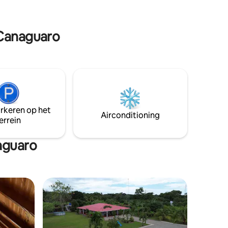
allemaal met een heerlijke lunch
inbegrepen! Reserveer nu en beleef het
avontuur in alle comfort!
 Canaguaro
arkeren op het
Airconditioning
errein
aguaro