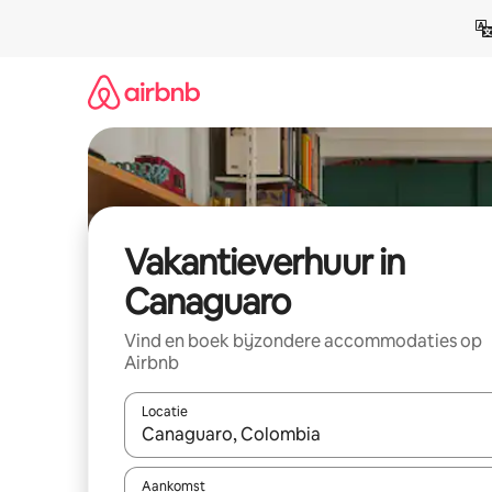
Ga
direct
naar
inhoud
Vakantieverhuur in
Canaguaro
Vind en boek bijzondere accommodaties op
Airbnb
Locatie
Wanneer er suggesties beschikbaar zijn, maak je 
Aankomst