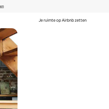
ven
Je ruimte op Airbnb zetten
ken of swipen.