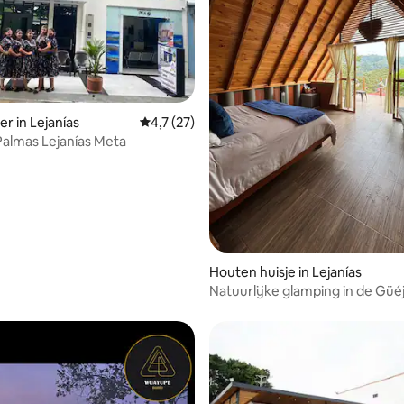
r in Lejanías
Gemiddelde beoordeling van 4,7 uit 5, 27 
4,7 (27)
 Palmas Lejanías Meta
Houten huisje in Lejanías
Natuurlijke glamping in de Güéj