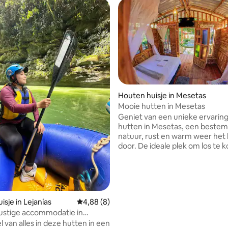
Houten huisje in Mesetas
Mooie hutten in Mesetas
Geniet van een unieke ervaring
eling van 5 uit 5, 8 recensies
hutten in Mesetas, een bestem
natuur, rust en warm weer het 
door. De ideale plek om los te
de routine, uit te rusten in je e
tempo en te genieten van auth
momenten. Onze hutten bieden een
gezellige, frisse en natuurlijke 
perfect om te ontspannen na 
sje in Lejanías
Gemiddelde beoordeling van 4,88 uit 5, 8 r
4,88 (8)
vol ontdekkingen. Hier kun je 
rustige accommodatie in
worden met vogelgezang, geni
 van alles in deze hutten in een
rustige avonden en rustige nacht