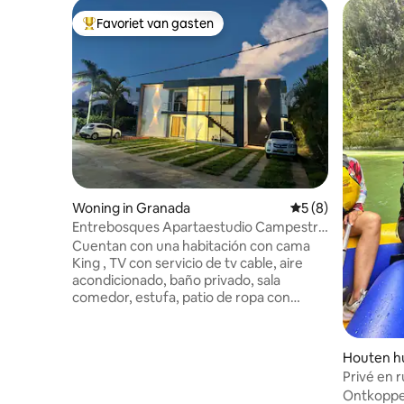
Favoriet van gasten
Topfavoriet van gasten
Woning in Granada
Gemiddelde beoord
5 (8)
Entrebosques Apartaestudio Campestre
# 1 / zwembad
Cuentan con una habitación con cama
King , TV con servicio de tv cable, aire
acondicionado, baño privado, sala
comedor, estufa, patio de ropa con
lavadero, utensilios básicos de cocina,
parqueadero privado al aire libre para un
carro y moto, piscina privada. wifi y gas.
Houten hui
puertaventana en la habitación y en la
Privé en 
sala, la propiedad queda dentro de un
Lejanías
Ontkoppel
Condominio Campestre cerca Granada