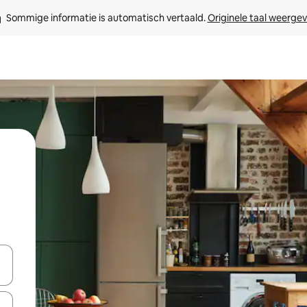
Sommige informatie is automatisch vertaald. 
Originele taal weerge
een keuze met je de pijltjestoetsen omhoog en omlaag, óf door te tik