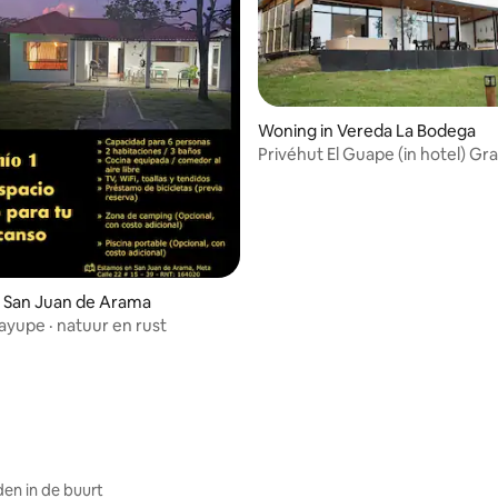
Woning in Vereda La Bodega
Privéhut El Guape (in hotel) Gr
Meta
 San Juan de Arama
yupe · natuur en rust
eling van 5 uit 5, 7 recensies
en in de buurt