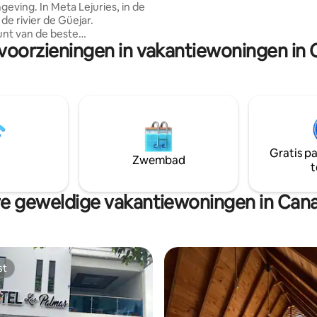
eving. In Meta Lejuries, in de
Huisdiervriendelijk.
de rivier de Güejar.
unt van de beste
 voorzieningen in vakantiewoningen in
ngen op de vlakte. Hier kun
en van extreme activiteiten
bladerdak, de Rapel,
angmatten en ecologische
p het platteland. En wij
n pendeldienst in een busje.
en zijn nieuw Zeer dicht bij het
Gratis p
nia Een spectaculair
Zwembad
t
unt met foto
e geweldige vakantiewoningen in Can
st
st