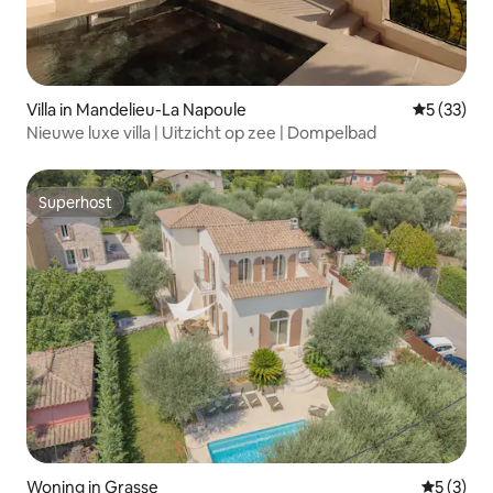
Villa in Mandelieu-La Napoule
Gemiddelde
5 (33)
Nieuwe luxe villa | Uitzicht op zee | Dompelbad
Superhost
Superhost
Woning in Grasse
Gemiddeld
5 (3)