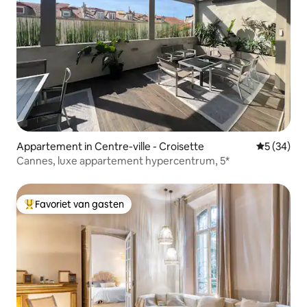
Appartement in Centre-ville - Croisette
Gemiddelde
5 (34)
Cannes, luxe appartement hypercentrum, 5*
Favoriet van gasten
Topfavoriet van gasten