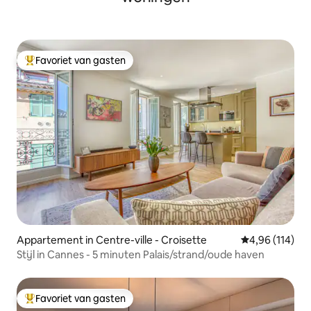
Favoriet van gasten
Topfavoriet van gasten
Appartement in Centre-ville - Croisette
Gemiddelde beo
4,96 (114)
Stijl in Cannes - 5 minuten Palais/strand/oude haven
Favoriet van gasten
Topfavoriet van gasten