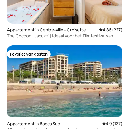
Appartement in Centre-ville - Croisette
Gemiddelde beo
4,86 (227)
The Cocoon | Jacuzzi | Ideaal voor het Filmfestival van
Cannes
Favoriet van gasten
Favoriet van gasten
Appartement in Bocca Sud
Gemiddelde be
4,9 (137)