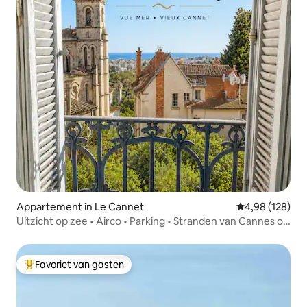
Appartement in Le Cannet
Gemiddelde beo
4,98 (128)
Uitzicht op zee • Airco • Parking • Stranden van Cannes op
10 minuten
Favoriet van gasten
Topfavoriet van gasten