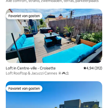
Alle comfort, strand, zwembaden, terras, parkeerplaats
Favoriet van gasten
Favoriet van gasten
Loft in Centre-ville - Croisette
Gemiddelde beo
4,94 (312)
Loft Rooftop & Jacuzzi Cannes ☀️🎮⛱
Favoriet van gasten
Favoriet van gasten