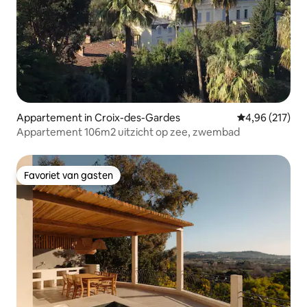
Appartement in Croix-des-Gardes
Gemiddelde beo
4,96 (217)
Appartement 106m2 uitzicht op zee, zwembad
Favoriet van gasten
Favoriet van gasten