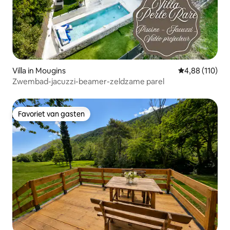
Villa in Mougins
Gemiddelde beo
4,88 (110)
Zwembad-jacuzzi-beamer-zeldzame parel
Favoriet van gasten
Favoriet van gasten