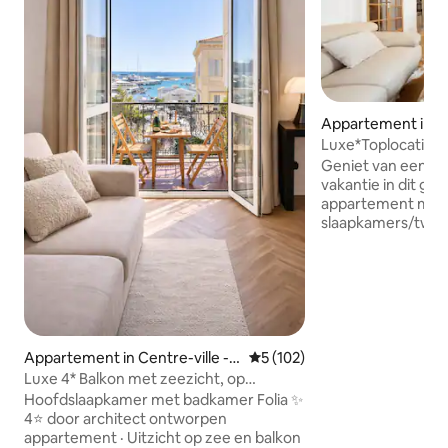
Appartement in Ce
roisette
Luxe*Toplocatie*
van Airbnb's
Geniet van een lu
vakantie in dit g
appartement met
slaapkamers/twee
hart van Cannes, 
minuten lopen van
restaurants en d
Croisette/Palais de
'thuis weg van hu
inrichting en een v
heeft een eigen pa
Appartement in Centre-ville -
Gemiddelde beoordeling van 5
5 (102)
slechts 300 meter 
Croisette
Luxe 4* Balkon met zeezicht, op
waardoor het DE pe
loopafstand van Palais & Beach
Hoofdslaapkamer met badkamer Folia ✨
voor het verkenne
4⭐ door architect ontworpen
stad en andere 
appartement · Uitzicht op zee en balkon