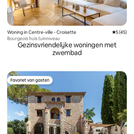
Woning in Centre-ville - Croisette
Gemiddelde
5 (45)
Bourgeois huis tuinniveau
Gezinsvriendelijke woningen met
zwembad
Favoriet van gasten
Favoriet van gasten