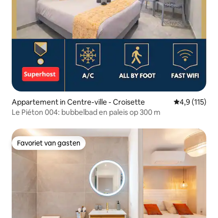
Appartement in Centre-ville - Croisette
Gemiddelde be
4,9 (115)
Le Piéton 004: bubbelbad en paleis op 300 m
Favoriet van gasten
Favoriet van gasten