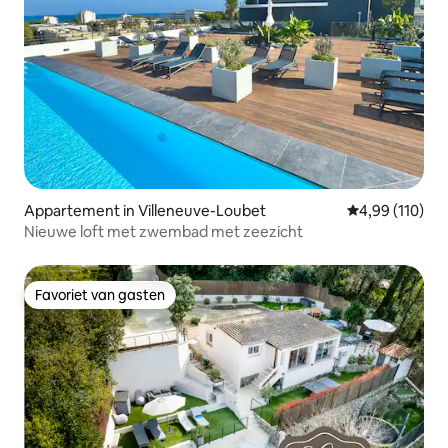
Appartement in Villeneuve-Loubet
Gemiddelde beo
4,99 (110)
Nieuwe loft met zwembad met zeezicht
Favoriet van gasten
Favoriet van gasten