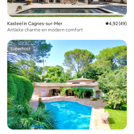
Kasteel in Cagnes-sur-Mer
Gemiddelde be
4,92 (49)
Antieke charme en modern comfort
Superhost
Superhost