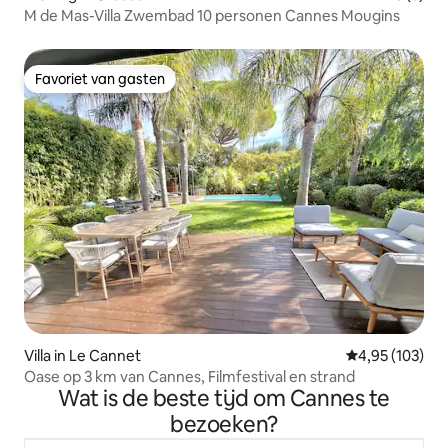
M de Mas-Villa Zwembad 10 personen Cannes Mougins
Favoriet van gasten
Favoriet van gasten
Villa in Le Cannet
Gemiddelde beo
4,95 (103)
Oase op 3 km van Cannes, Filmfestival en strand
Wat is de beste tijd om Cannes te
bezoeken?