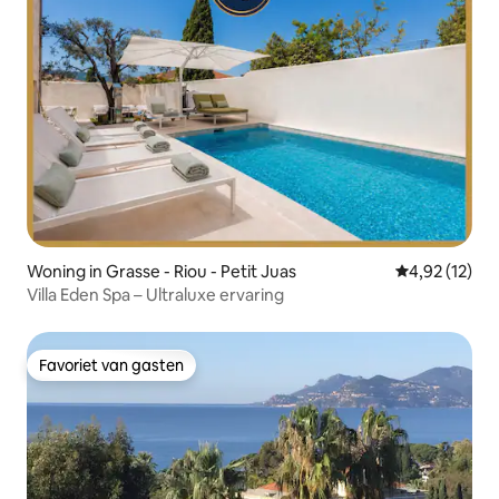
Woning in Grasse - Riou - Petit Juas
Gemiddelde be
4,92 (12)
Villa Eden Spa – Ultraluxe ervaring
Favoriet van gasten
Favoriet van gasten