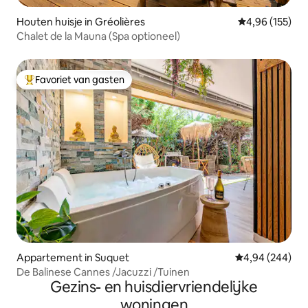
Houten huisje in Gréolières
Gemiddelde beo
4,96 (155)
Chalet de la Mauna (Spa optioneel)
Favoriet van gasten
Topfavoriet van gasten
Appartement in Suquet
Gemiddelde beo
4,94 (244)
De Balinese Cannes /Jacuzzi /Tuinen
Gezins- en huisdiervriendelijke
woningen