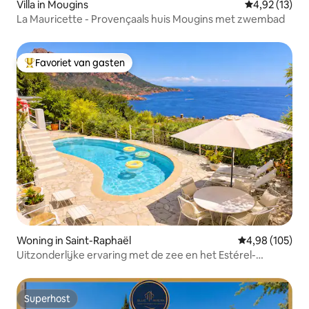
Villa in Mougins
Gemiddelde be
4,92 (13)
La Mauricette - Provençaals huis Mougins met zwembad
Favoriet van gasten
Topfavoriet van gasten
Woning in Saint-Raphaël
Gemiddelde beo
4,98 (105)
Uitzonderlijke ervaring met de zee en het Estérel-
gebergte # Zwembad
Superhost
Superhost