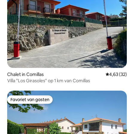
Chalet in Comillas
Gemiddelde be
4,63 (32)
Villa "Los Girasoles" op 1 km van Comillas
Favoriet van gasten
Favoriet van gasten