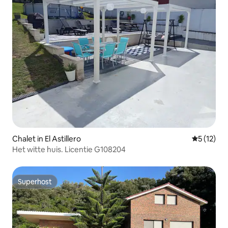
Chalet in El Astillero
Gemiddelde
5 (12)
Het witte huis. Licentie G108204
Superhost
Superhost