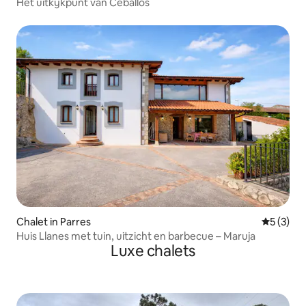
Het uitkijkpunt van Ceballos
Chalet in Parres
Gemiddeld
5 (3)
Huis Llanes met tuin, uitzicht en barbecue – Maruja
Luxe chalets