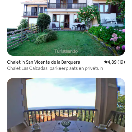
Chalet in San Vicente de la Barquera
Gemiddelde be
4,89 (19)
Chalet Las Calzadas: parkeerplaats en privétuin