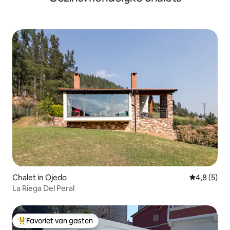
Chalet in Ojedo
Gemiddelde 
4,8 (5)
La Riega Del Peral
Favoriet van gasten
Topfavoriet van gasten