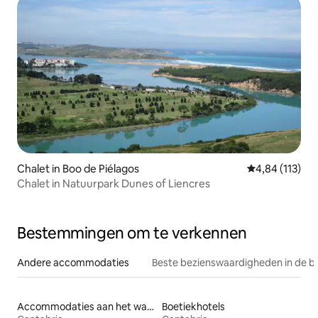
Chalet in Boo de Piélagos
Gemiddelde beo
4,84 (113)
Chalet in Natuurpark Dunes of Liencres
Bestemmingen om te verkennen
Andere accommodaties
Beste bezienswaardigheden in de b
Accommodaties aan het water
Boetiekhotels