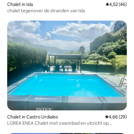
Chalet in Isla
Gemiddelde be
4,52 (46)
chalet tegenover de stranden van Isla
Chalet in Castro Urdiales
Gemiddelde be
4,66 (29)
LOREA ENEA Chalet met zwembad en uitzicht op
zee/bergen