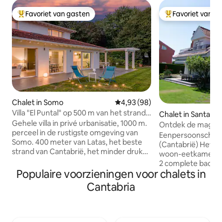
Favoriet van gasten
Favoriet van g
Topfavoriet van gasten
Topfavoriet van 
Chalet in Somo
Gemiddelde beoordeling van 4,9
4,93 (98)
Villa "El Puntal" op 500 m van het strand
Chalet in Santa Cr
van Somo
Gehele villa in privé urbanisatie, 1000 m.
ana
Ontdek de magie v
perceel in de rustigste omgeving van
"lacasadesoto"
Eenpersoonschalet
Somo. 400 meter van Latas, het beste
(Cantabrië) Het h
strand van Cantabrië, het minder drukke
woon-eetkamer, 2
gebied tijdens de zomermaanden. Het
2 complete badkam
huis heeft een capaciteit van 14
Populaire voorzieningen voor chalets in
een volledig uitg
personen verdeeld in 6 kamers. De
keuken Het is klaar voor 8 personen De
Cantabria
begane grond heeft drie slaapkamers,
hoofdslaapkamer 
twee tweepersoonsslaapkamers en een
een futon (Japans
tweepersoons slaapkamer met
een kind daar moet
inloopkast en badkamer. Eerste
volledig uitgerus