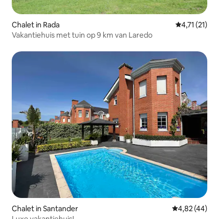
Chalet in Rada
Gemiddelde b
4,71 (21)
Vakantiehuis met tuin op 9 km van Laredo
Chalet in Santander
Gemiddelde be
4,82 (44)
Luxe vakantiehuis!