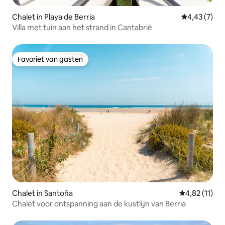
Chalet in Playa de Berria
Gemiddelde b
4,43 (7)
Villa met tuin aan het strand in Cantabrië
Favoriet van gasten
Favoriet van gasten
Chalet in Santoña
Gemiddelde be
4,82 (11)
Chalet voor ontspanning aan de kustlijn van Berria