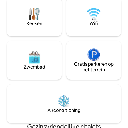
verdieping met één grote kamer met
weken of twee we
inloopkast en badkamer, één met twee
alle voorzieningen 
bedden en een zesde met twee
verhuurd voor min
tweepersoonsbedden.
WIFI-VERGUNNING
Keuken
Wifi
Gratis parkeren op
Zwembad
het terrein
Airconditioning
Gezinsvriendelijke chalets