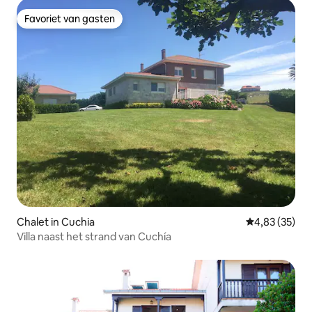
Favoriet van gasten
Favoriet van gasten
Chalet in Cuchia
Gemiddelde be
4,83 (35)
Villa naast het strand van Cuchía