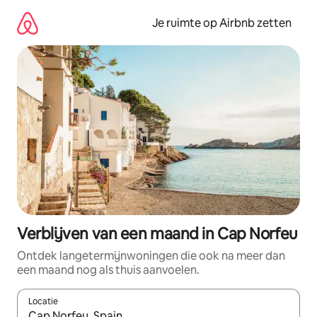
Ga
direct
Je ruimte op Airbnb zetten
naar
inhoud
Verblijven van een maand in Cap Norfeu
Ontdek langetermijnwoningen die ook na meer dan
een maand nog als thuis aanvoelen.
Locatie
Wanneer er suggesties beschikbaar zijn, maak je een keuze met