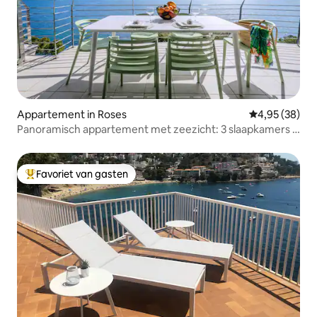
Appartement in Roses
Gemiddelde be
4,95 (38)
Panoramisch appartement met zeezicht: 3 slaapkamers +
2 Parki
Favoriet van gasten
Topfavoriet van gasten