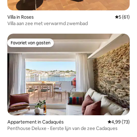
Villa in Roses
Gemiddelde
5 (61)
Villa aan zee met verwarmd zwembad
Favoriet van gasten
Favoriet van gasten
Appartement in Cadaqués
Gemiddelde be
4,99 (73)
Penthouse Deluxe - Eerste lijn van de zee Cadaques