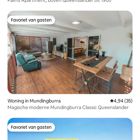
Palms Apartment, boven Queenslander uit 1900
Favoriet van gasten
Favoriet van gasten
Woning in Mundingburra
Gemiddelde be
4,94 (35)
Magische moderne Mundingburra Classic Queenslander
Favoriet van gasten
Favoriet van gasten