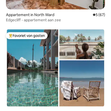
Appartement in North Ward
Gemiddelde
5 (67)
Edgecliff - appartement aan zee
Favoriet van gasten
Topfavoriet van gasten