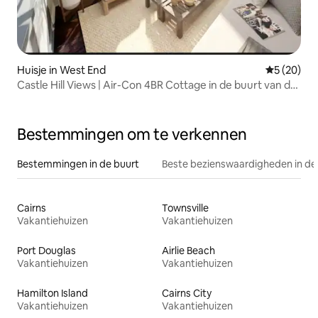
Huisje in West End
Gemiddelde
5 (20)
Castle Hill Views | Air-Con 4BR Cottage in de buurt van de
stad
Bestemmingen om te verkennen
Bestemmingen in de buurt
Beste bezienswaardigheden in de
Cairns
Townsville
Vakantiehuizen
Vakantiehuizen
Port Douglas
Airlie Beach
Vakantiehuizen
Vakantiehuizen
Hamilton Island
Cairns City
Vakantiehuizen
Vakantiehuizen