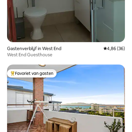
Gastenverblijf in West End
Gemiddelde be
4,86 (36)
West End Guesthouse
Favoriet van gasten
Topfavoriet van gasten