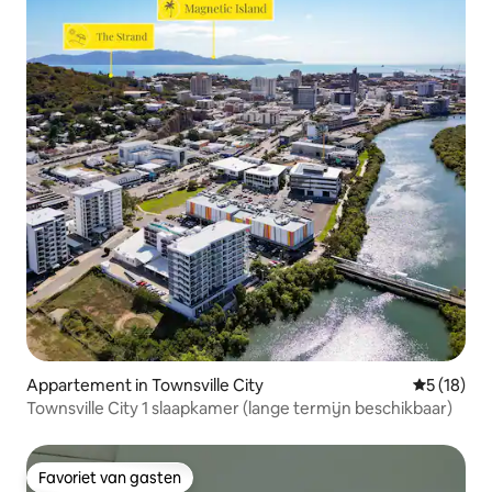
Appartement in Townsville City
Gemiddelde
5 (18)
Townsville City 1 slaapkamer (lange termijn beschikbaar)
Favoriet van gasten
Favoriet van gasten