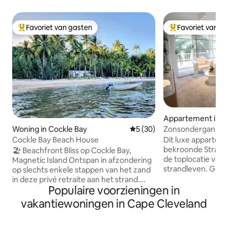
Favoriet van gasten
Favoriet van g
Topfavoriet van gasten
Topfavoriet van 
Appartement in To
Zonsondergang o
Woning in Cockle Bay
Gemiddelde beoordeling van 
5 (30)
strand/Zwembad/
Dit luxe apparteme
Cockle Bay Beach House
bekroonde Strand
🏖️ Beachfront Bliss op Cockle Bay,
de toplocatie van 
Magnetic Island Ontspan in afzondering
strandleven. Geni
op slechts enkele stappen van het zand
aan het strand me
in deze privé retraite aan het strand.
zwemstranden, pi
Populaire voorzieningen in
Geniet van uitzicht op de oceaan, rust
waterpark en dine
en privacy - perfect voor koppels,
vakantiewoningen in Cape Cleveland
luxe accommodat
gezinnen of soloreizigers om te
slaapkamers en t
ontspannen, weer contact te maken en
beschikt over airc
van de natuur te genieten. Word wakker