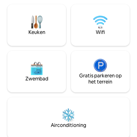
ingebouwde kaste
met het geluid van golven en maak van
badkamer, een g
het strand je voortuin. 🐨 Verblijf en
met nieuwe appar
ondersteun lokale koala's Voor elke
woonkamer, een b
geboekte nacht doneren we $ 10 aan
volledige lengte, 
het Magnetic Island Koala Hospital, dat
Keuken
Wifi
parkeerplaats, een 
helpt bij de zorg voor de prachtige
resortzwembad en
koala's van het eiland. 💛🌿
Minuten van CBD e
Gratis parkeren op
Zwembad
het terrein
Airconditioning