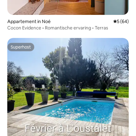
Appartement in Noé
Gemiddelde
5 (64)
Cocon Evidence • Romantische ervaring • Terras
Superhost
Superhost