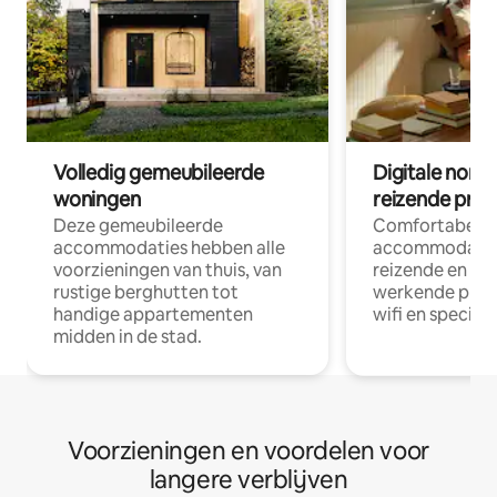
Volledig gemeubileerde
Digitale nom
woningen
reizende prof
Deze gemeubileerde
Comfortabele
accommodaties hebben alle
accommodatie
voorzieningen van thuis, van
reizende en op
rustige berghutten tot
werkende profe
handige appartementen
wifi en special
midden in de stad.
Voorzieningen en voordelen voor
langere verblijven