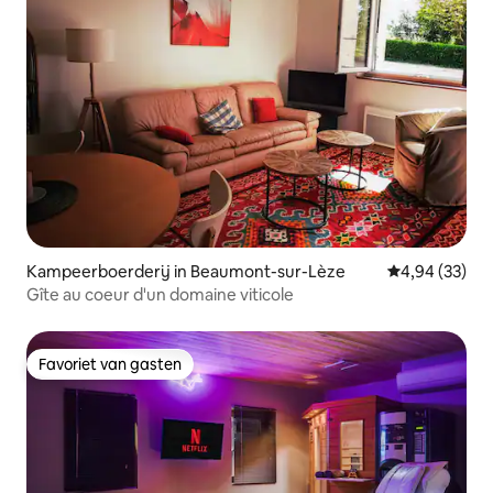
Kampeerboerderij in Beaumont-sur-Lèze
Gemiddelde be
4,94 (33)
Gîte au coeur d'un domaine viticole
Favoriet van gasten
Favoriet van gasten