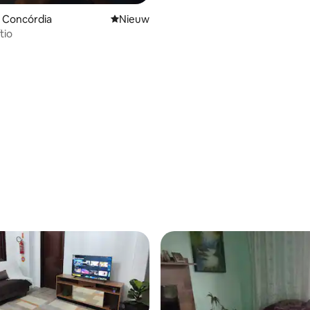
 Concórdia
Nieuwe accommodatie
Nieuw
tio