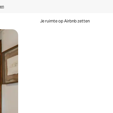
ven
Je ruimte op Airbnb zetten
ken of swipen.