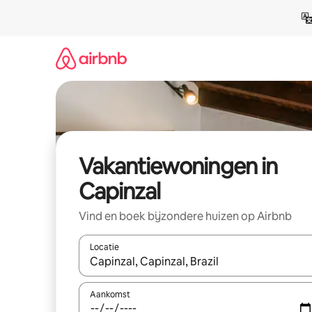
Ga
direct
naar
inhoud
Vakantiewoningen in
Capinzal
Vind en boek bijzondere huizen op Airbnb
Locatie
Wanneer er suggesties beschikbaar zijn, maak je 
Aankomst