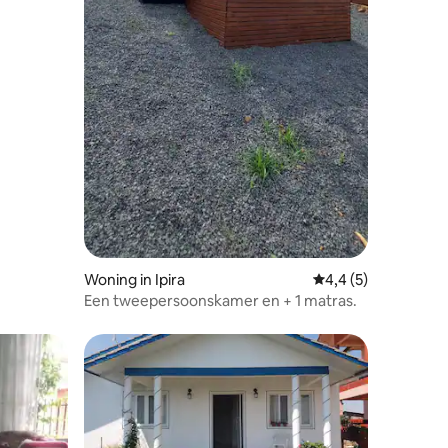
Woning in Ipira
Gemiddelde beoordel
4,4 (5)
Een tweepersoonskamer en + 1 matras.