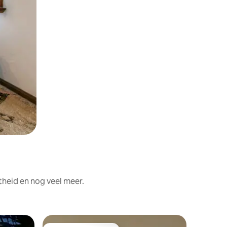
theid en nog veel meer.
Woning i