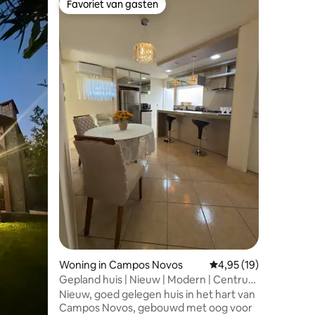
Favoriet van gasten
Favorie
Favoriet van gasten
Favorie
Compleet 
slaapkam
Wij bied
je verbli
tijden b
houden. 
op alle k
reizen m
met maxi
Gemakkel
Joaçaba, 
Piratuba. Het huis heeft all
voorzieni
beddeng
keukenge
ontbijt, 
Woning in Campos Novos
Gemiddelde beoordelin
4,95 (19)
Gepland huis | Nieuw | Modern | Centrum
| CN
Nieuw, goed gelegen huis in het hart van
Campos Novos, gebouwd met oog voor