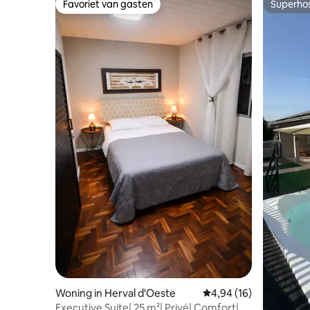
Favoriet van gasten
Superho
Favoriet van gasten
Superho
Woning in Herval d'Oeste
Gemiddelde beoordeling
4,94 (16)
Executive Suite| 25 m²| Privé| Comfort|