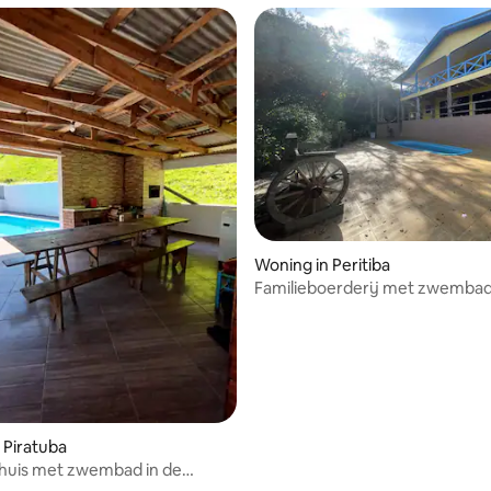
Woning in Peritiba
Familieboerderij met zwembad
dieren
 Piratuba
 huis met zwembad in de
baden van Piratuba