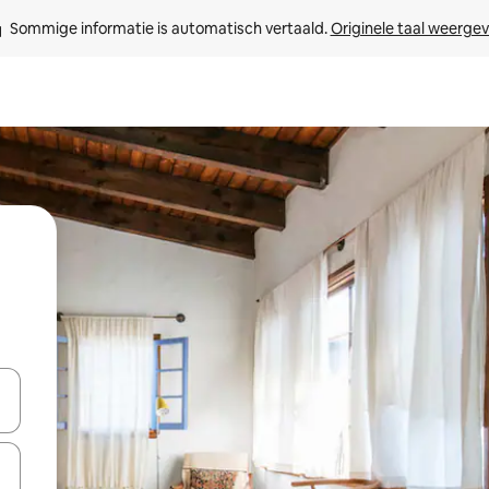
Sommige informatie is automatisch vertaald. 
Originele taal weerge
een keuze met je de pijltjestoetsen omhoog en omlaag, óf door te tik