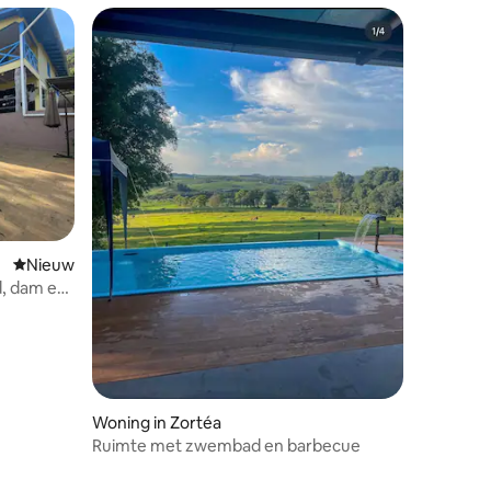
Nieuwe accommodatie
Nieuw
, dam en
Woning in Zortéa
Ruimte met zwembad en barbecue