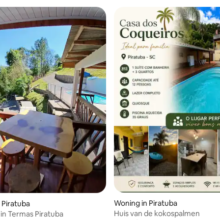
Woning in Piratuba
 Piratuba
Huis van de kokospalmen
 in Termas Piratuba