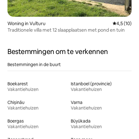
Woning in Vulturu
Gemiddelde b
4,5 (10)
Traditionele villa met 12 slaapplaatsen met pond en tuin
Bestemmingen om te verkennen
Bestemmingen in de buurt
Boekarest
Istanboel (provincie)
Vakantiehuizen
Vakantiehuizen
Chișinău
Varna
Vakantiehuizen
Vakantiehuizen
Boergas
Büyükada
Vakantiehuizen
Vakantiehuizen