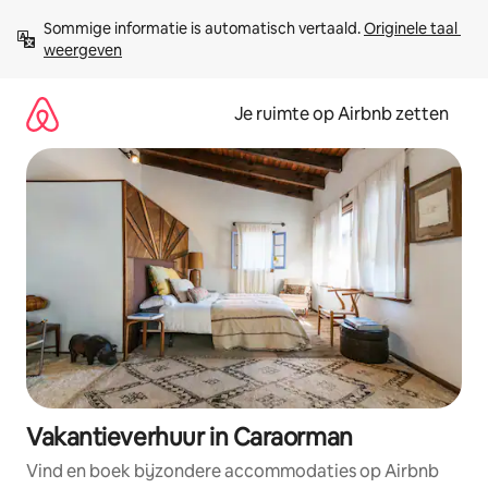
Ga
Sommige informatie is automatisch vertaald. 
Originele taal 
direct
weergeven
naar
inhoud
Je ruimte op Airbnb zetten
Vakantieverhuur in Caraorman
Vind en boek bijzondere accommodaties op Airbnb