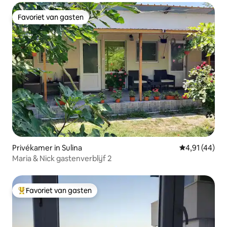
Favoriet van gasten
Favoriet van gasten
Privékamer in Sulina
Gemiddelde be
4,91 (44)
Maria & Nick gastenverblijf 2
Favoriet van gasten
Topfavoriet van gasten