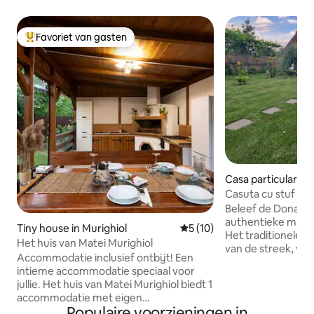
Favoriet van gasten
Topfavoriet van gasten
Casa particular in 
Casuta cu stuf
Beleef de Donaude
authentieke manier
Tiny house in Murighiol
Gemiddelde beoordeling van 
5 (10)
Het traditionele r
Het huis van Matei Murighiol
van de streek, vo
Accommodatie inclusief ontbijt! Een
authenticiteit toe
intieme accommodatie speciaal voor
onvergetelijke er
jullie. Het huis van Matei Murighiol biedt 1
midden in de natuu
accommodatie met eigen
kajakken en de rus
Populaire voorzieningen in
kookgelegenheid, uitgerust met wifi,