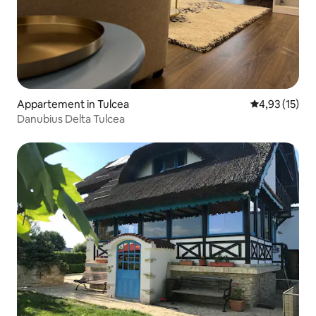
Appartement in Tulcea
Gemiddelde be
4,93 (15)
Danubius Delta Tulcea