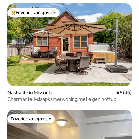
Favoriet van gasten
Topfavoriet van gasten
Gastsuite in Missoula
Gemiddelde
5 (46)
Charmante 1-slaapkamerwoning met eigen hottub
Favoriet van gasten
Favoriet van gasten