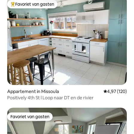
Favoriet van gasten
Topfavoriet van gasten
Appartement in Missoula
Gemiddelde beo
4,97 (120)
Positively 4th St l Loop naar DT en de rivier
Favoriet van gasten
Favoriet van gasten