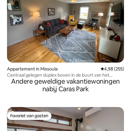
Appartement in Missoula
Gemiddelde beo
4,98 (255)
Centraal gelegen duplex boven in de buurt van het
Andere geweldige vakantiewoningen
centrum
nabij Caras Park
Favoriet van gasten
Favoriet van gasten