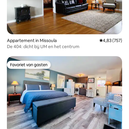
Appartement in Missoula
Gemiddelde beo
4,83 (757)
De 404: dicht bij UM en het centrum
Favoriet van gasten
Favoriet van gasten