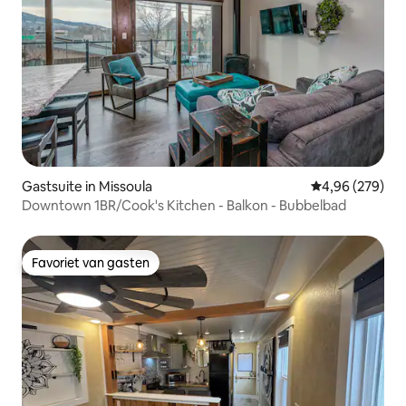
Gastsuite in Missoula
Gemiddelde beo
4,96 (279)
Downtown 1BR/Cook's Kitchen - Balkon - Bubbelbad
Favoriet van gasten
Favoriet van gasten