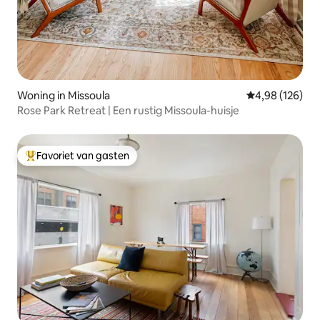
Woning in Missoula
Gemiddelde beo
4,98 (126)
Rose Park Retreat | Een rustig Missoula-huisje
Favoriet van gasten
Topfavoriet van gasten