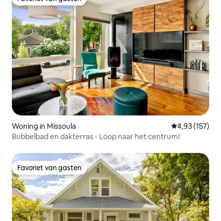
Favoriet van gasten
Woning in Missoula
Gemiddelde beo
4,93 (157)
Bubbelbad en dakterras - Loop naar het centrum!
Favoriet van gasten
Favoriet van gasten