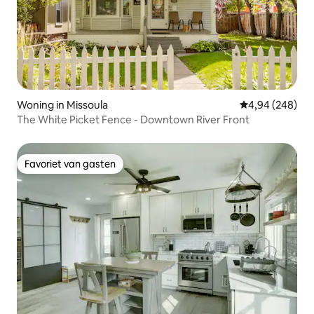
Woning in Missoula
Gemiddelde beo
4,94 (248)
The White Picket Fence - Downtown River Front
Favoriet van gasten
Favoriet van gasten