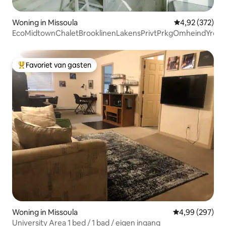
Woning in Missoula
Gemiddelde beo
4,92 (372)
EcoMidtownChaletBrooklinenLakensPrivtPrkgOmheindYrd
Favoriet van gasten
Topfavoriet van gasten
Woning in Missoula
Gemiddelde beo
4,99 (297)
University Area 1 bed / 1 bad / eigen ingang