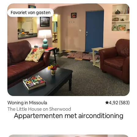
Favoriet van gasten
Favoriet van gasten
Woning in Missoula
Gemiddelde beo
4,92 (583)
The Little House on Sherwood
Appartementen met airconditioning