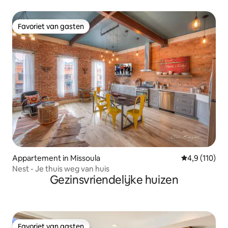
Favoriet van gasten
Favoriet van gasten
Appartement in Missoula
Gemiddelde be
4,9 (110)
Nest - Je thuis weg van huis
Gezinsvriendelijke huizen
Favoriet van gasten