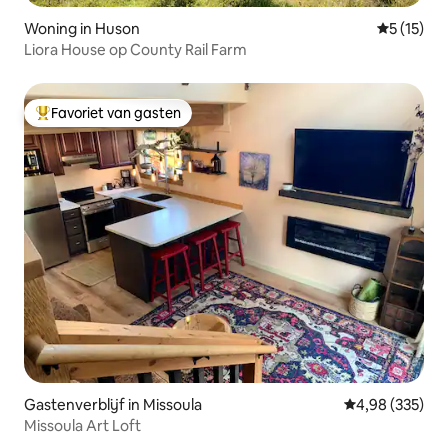
Woning in Huson
Gemiddelde
5 (15)
Liora House op County Rail Farm
Favoriet van gasten
Topfavoriet van gasten
Gastenverblijf in Missoula
Gemiddelde beo
4,98 (335)
Missoula Art Loft