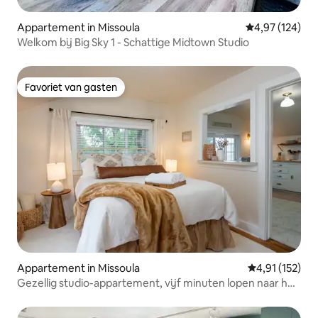
Appartement in Missoula
Gemiddelde beo
4,97 (124)
Welkom bij Big Sky 1 - Schattige Midtown Studio
Favoriet van gasten
Favoriet van gasten
Appartement in Missoula
Gemiddelde beo
4,91 (152)
Gezellig studio-appartement, vijf minuten lopen naar het
centrum