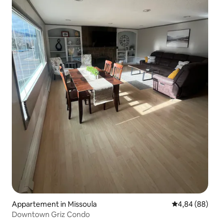
Appartement in Missoula
Gemiddelde be
4,84 (88)
Downtown Griz Condo