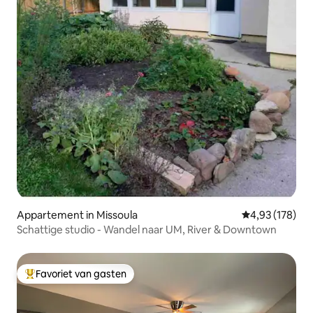
Appartement in Missoula
Gemiddelde beo
4,93 (178)
Schattige studio - Wandel naar UM, River & Downtown
Favoriet van gasten
Topfavoriet van gasten