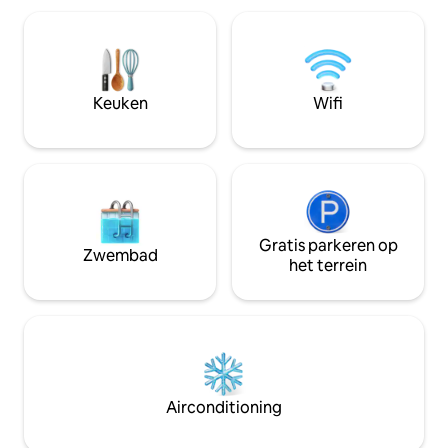
volledig uitgeruste keuken, een
snelle wifi. Deze 
vernieuwde badkamer, hardhouten
een privékantoor,
vloeren, snelle wifi en centrale
perfecte ruimte i
airconditioning. Of je nu hier bent om te
afstand. Of je nu op bezoek bent voor
werken, op ontdekkingstocht te gaan of
zaken of vrije tijd.
Keuken
Wifi
te ontspannen, The Spruce House biedt
voelen in deze ch
een probleemloos en comfortabel
verblijf op een toplocatie in het
centrum.
Gratis parkeren op
Zwembad
het terrein
Airconditioning