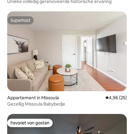
Unieke volledig gerenoveerde historische ervaring
Superhost
Superhost
Appartement in Missoula
Gemiddelde be
4,96 (25)
Gezellig Missoula Babybedje
Favoriet van gasten
Favoriet van gasten