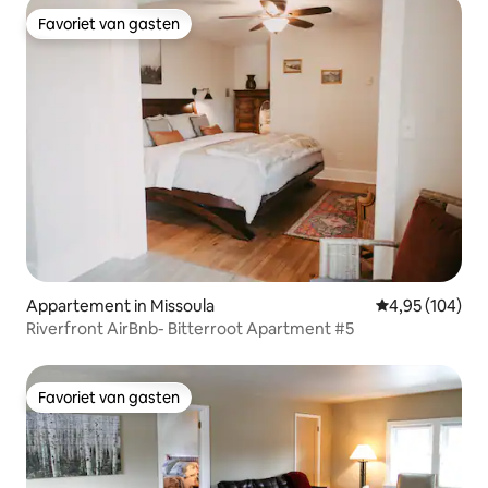
Favoriet van gasten
Favoriet van gasten
Appartement in Missoula
Gemiddelde beo
4,95 (104)
Riverfront AirBnb- Bitterroot Apartment #5
Favoriet van gasten
Favoriet van gasten