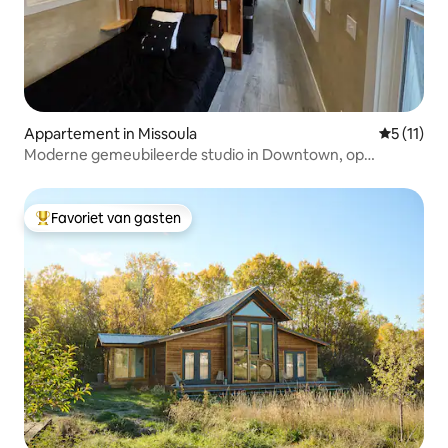
Appartement in Missoula
Gemiddeld
5 (11)
Moderne gemeubileerde studio in Downtown, op
loopafstand, in de buurt van UM
Favoriet van gasten
Topfavoriet van gasten