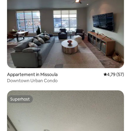
Appartement in Missoula
Gemiddelde be
4,79 (57)
Downtown Urban Condo
Superhost
Superhost