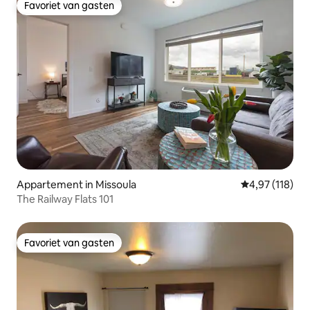
Favoriet van gasten
Favoriet van gasten
Appartement in Missoula
Gemiddelde beo
4,97 (118)
The Railway Flats 101
Favoriet van gasten
Favoriet van gasten