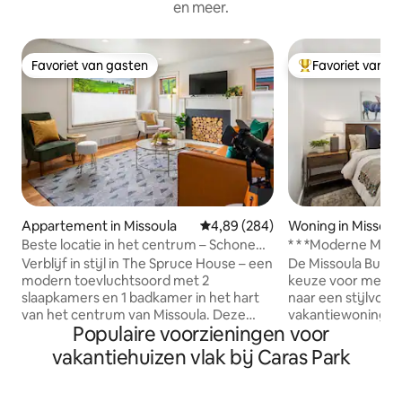
en meer.
Favoriet van gasten
Favoriet van g
Favoriet van gasten
Topfavoriet van 
Appartement in Missoula
Gemiddelde beoordeling van 4,89
4,89 (284)
Woning in Missoul
Beste locatie in het centrum – Schone
* * *Moderne Miss
en lichte bungalow
Verblijf in stijl in The Spruce House – een
De Missoula Bunga
modern toevluchtsoord met 2
keuze voor mensen
slaapkamers en 1 badkamer in het hart
naar een stijlvoll
van het centrum van Missoula. Deze
vakantiewoning in
Populaire voorzieningen voor
zorgvuldig ingerichte ruimte is perfect
slechts enkele mi
voor stellen, vrienden of kleine gezinnen
centrum. Het inter
vakantiehuizen vlak bij Caras Park
en combineert comfort en
professioneel ingeric
functionaliteit met een strakke,
bergontwerp, waa
verfijnde uitstraling. Geniet van een
en uitnodigende s