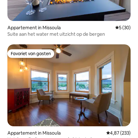
Appartement in Missoula
Gemiddelde
5 (30)
Suite aan het water met uitzicht op de bergen
Favoriet van gasten
Favoriet van gasten
Appartement in Missoula
Gemiddelde beo
4,87 (233)