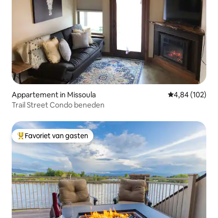
Appartement in Missoula
Gemiddelde beo
4,84 (102)
Trail Street Condo beneden
Favoriet van gasten
Topfavoriet van gasten