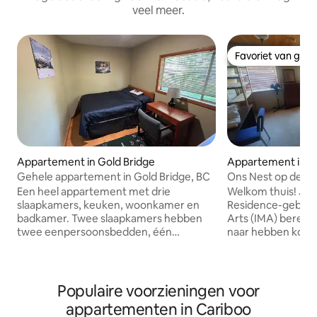
veel meer.
Favoriet van gas
Favoriet van gas
Appartement in Gold Bridge
Appartement in W
Gehele appartement in Gold Bridge, BC
Ons Nest op de tw
beste!
Een heel appartement met drie
Welkom thuis! Je h
slaapkamers, keuken, woonkamer en
Residence-gebouw
badkamer. Twee slaapkamers hebben
Arts (IMA) bereikt
twee eenpersoonsbedden, één
naar hebben kome
slaapkamer heeft een queensize bed.
Nest! Na huisvest
Badkamer: bad, douche, toilet en
fondsenwerving w
wastafel. Keuken: elektrisch fornuis,
overgenomen om h
koelkast, gootsteen, bestek en potten
bezoekende kunst
Populaire voorzieningen voor
en pannen. Woonkamer: comfortabele
kunstenaars in res
appartementen in Cariboo
stoelen, een piano en eetkamertafel.
organiseren. Tijde