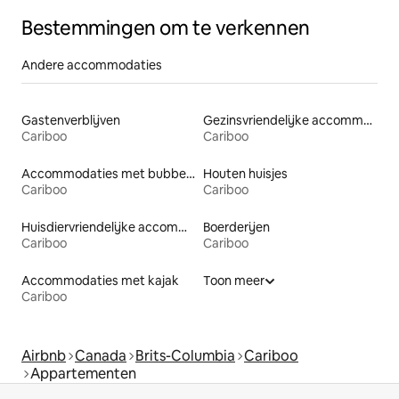
Bestemmingen om te verkennen
Andere accommodaties
Gastenverblijven
Gezinsvriendelijke accommodaties
Cariboo
Cariboo
Accommodaties met bubbelbad
Houten huisjes
Cariboo
Cariboo
Huisdiervriendelijke accommodaties
Boerderijen
Cariboo
Cariboo
Accommodaties met kajak
Toon meer
Cariboo
Airbnb
Canada
Brits-Columbia
Cariboo
Appartementen