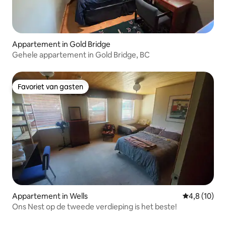
Appartement in Gold Bridge
Gehele appartement in Gold Bridge, BC
Favoriet van gasten
Favoriet van gasten
Appartement in Wells
Gemiddelde b
4,8 (10)
Ons Nest op de tweede verdieping is het beste!