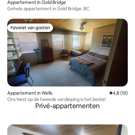
Appartement in Gold Bridge
Gehele appartement in Gold Bridge, BC
Favoriet van gasten
Favoriet van gasten
Appartement in Wells
Gemiddelde b
4,8 (10)
Ons Nest op de tweede verdieping is het beste!
Privé-appartementen