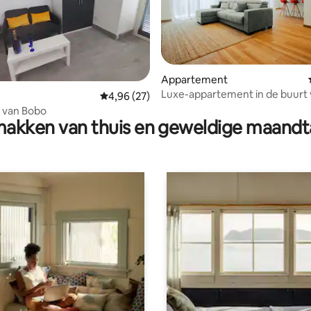
 van 4,95 uit 5, 97 recensies
Appartement
Luxe-appartement in de buurt
Gemiddelde beoordeling van 4,96 uit 5, 27 r
4,96 (27)
Napels [Parkeren] [2 badkamer
s van Bobo
akken van thuis en geweldige maandt