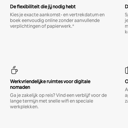
De flexibiliteit die jij nodig hebt
D
Kies je exacte aankomst- en vertrekdatum en
S
boek eenvoudig online zonder aanvullende
j
verplichtingen of papierwerk.*
m
k
Werkvriendelijke ruimtes voor digitale
O
nomaden
A
Ga je zakelijk op reis? Vind een verblijf voor de
a
lange termijn met snelle wifi en speciale
z
werkplekken.