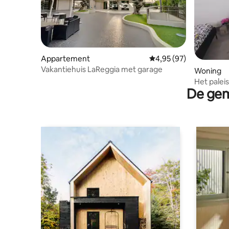
Appartement
Gemiddelde beoordeling
4,95 (97)
Vakantiehuis LaReggia met garage
Woning
Het palei
De gem