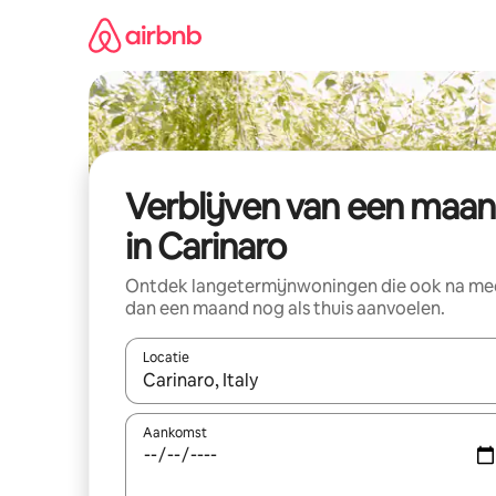
Ga
direct
naar
inhoud
Verblijven van een maa
in Carinaro
Ontdek langetermijnwoningen die ook na me
dan een maand nog als thuis aanvoelen.
Locatie
Wanneer er suggesties beschikbaar zijn, maak je 
Aankomst