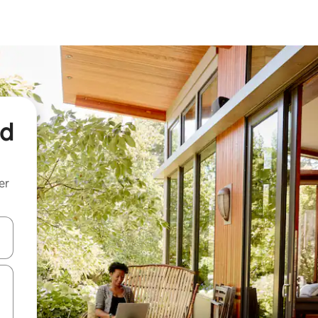
nd
er
een keuze met je de pijltjestoetsen omhoog en omlaag, óf door te tik