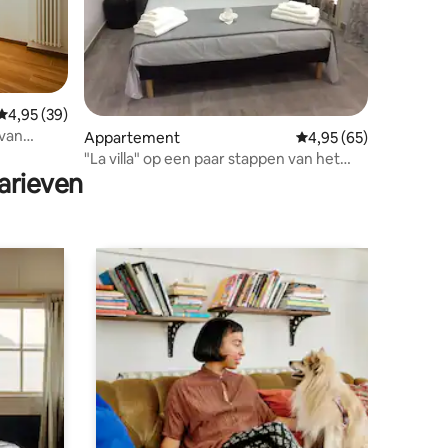
Gemiddelde beoordeling van 4,95 uit 5, 39 recensies
4,95 (39)
 van
Appartement
Gemiddelde beoordelin
4,95 (65)
ecensies
s]
"La villa" op een paar stappen van het
arieven
paleis