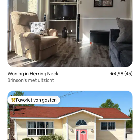
Woning in Herring Neck
Gemiddelde be
4,98 (45)
Brinson's met uitzicht
Favoriet van gasten
Topfavoriet van gasten