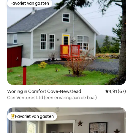
Favoriet van gasten
Favoriet van gasten
Woning in Comfort Cove-Newstead
Gemiddelde be
4,91 (67)
Ccn Ventures Ltd (een ervaring aan de baai)
Favoriet van gasten
Topfavoriet van gasten