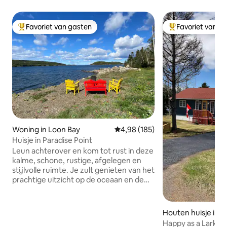
Favoriet van gasten
Favoriet van g
Topfavoriet van gasten
Topfavoriet van 
Woning in Loon Bay
Gemiddelde beoordeling van 4,98
4,98 (185)
Huisje in Paradise Point
Leun achterover en kom tot rust in deze
kalme, schone, rustige, afgelegen en
stijlvolle ruimte. Je zult genieten van het
prachtige uitzicht op de oceaan en de
schitterende zonsondergangen.
Barbecue en vuurplaats aanwezig.
Centraal gelegen tussen Lewisporte en
Houten huisje in 
Twillingate. Dicht bij Farewell als je Fogo
Happy as a Lark C