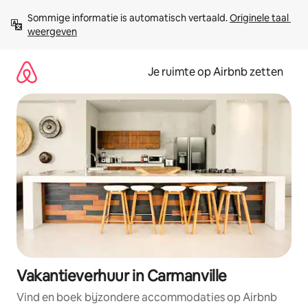
Ga
Sommige informatie is automatisch vertaald. 
Originele taal 
direct
weergeven
naar
inhoud
Je ruimte op Airbnb zetten
Vakantieverhuur in Carmanville
Vind en boek bijzondere accommodaties op Airbnb