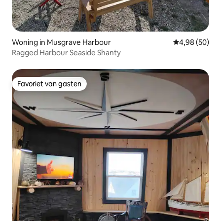
Woning in Musgrave Harbour
Gemiddelde be
4,98 (50)
Ragged Harbour Seaside Shanty
Favoriet van gasten
Favoriet van gasten