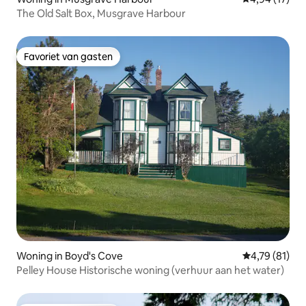
The Old Salt Box, Musgrave Harbour
Favoriet van gasten
Favoriet van gasten
Woning in Boyd's Cove
Gemiddelde be
4,79 (81)
Pelley House Historische woning (verhuur aan het water)