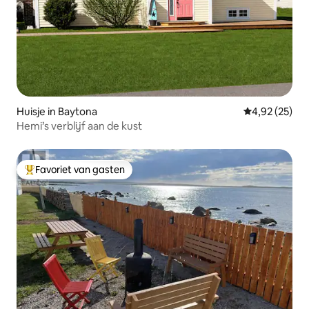
Huisje in Baytona
Gemiddelde be
4,92 (25)
Hemi’s verblijf aan de kust
Favoriet van gasten
Topfavoriet van gasten