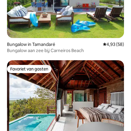
Bungalow in Tamandaré
Gemiddelde be
4,93 (58)
Bungalow aan zee bij Carneiros Beach
Favoriet van gasten
Favoriet van gasten