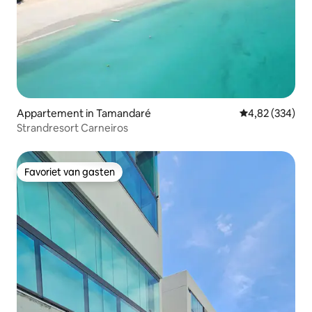
Appartement in Tamandaré
Gemiddelde beo
4,82 (334)
Strandresort Carneiros
Favoriet van gasten
Favoriet van gasten