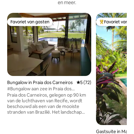
en meer.
Favoriet van gasten
Favoriet van g
Favoriet van gasten
Topfavoriet van 
Bungalow in Praia dos Carneiros
Gemiddelde beoordeling van 
5 (72)
#Bungalow aan zee in Praia dos
Carneiros/PE
Praia dos Carneiros, gelegen op 90 km
van de luchthaven van Recife, wordt
beschouwd als een van de mooiste
stranden van Brazilië. Het landschap
wordt gevormd door de monding van de
rivier de Formoso en door een grote
barrière van riffen die natuurlijke
Gastsuite in Mara