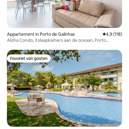
Appartement in Porto de Galinhas
Gemiddelde be
4,9 (118)
Aloha Condo, 3 slaapkamers aan de oceaan, Porto
Galinhas
Favoriet van gasten
Favoriet van gasten