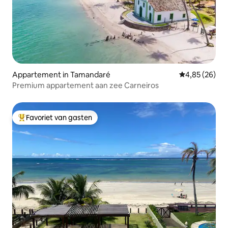
Appartement in Tamandaré
Gemiddelde be
4,85 (26)
Premium appartement aan zee Carneiros
Favoriet van gasten
Topfavoriet van gasten