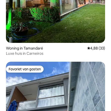
Woning in Tamandaré
Gemiddelde be
4,88 (33)
Luxe huis in Carneiros
Favoriet van gasten
Favoriet van gasten