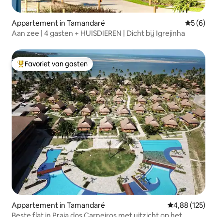
Appartement in Tamandaré
Gemiddeld
5 (6)
Aan zee | 4 gasten + HUISDIEREN | Dicht bij Igrejinha
Favoriet van gasten
Topfavoriet van gasten
Appartement in Tamandaré
Gemiddelde beo
4,88 (125)
Beste flat in Praia dos Carneiros met uitzicht op het