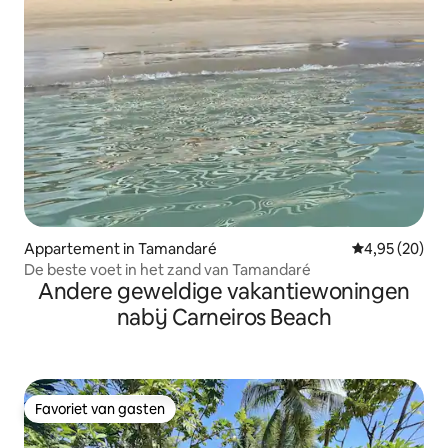
Appartement in Tamandaré
Gemiddelde be
4,95 (20)
De beste voet in het zand van Tamandaré
Andere geweldige vakantiewoningen
nabij Carneiros Beach
Favoriet van gasten
Favoriet van gasten