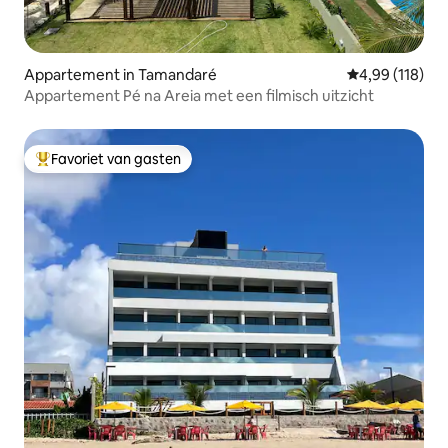
Appartement in Tamandaré
Gemiddelde beo
4,99 (118)
Appartement Pé na Areia met een filmisch uitzicht
Favoriet van gasten
Topfavoriet van gasten