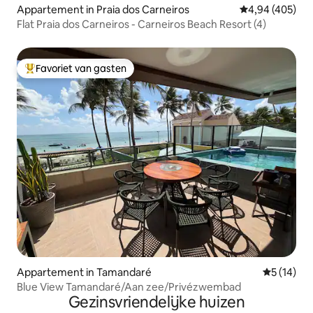
Appartement in Praia dos Carneiros
Gemiddelde beo
4,94 (405)
Flat Praia dos Carneiros - Carneiros Beach Resort (4)
Favoriet van gasten
Topfavoriet van gasten
Appartement in Tamandaré
Gemiddelde
5 (14)
Blue View Tamandaré/Aan zee/Privézwembad
Gezinsvriendelijke huizen