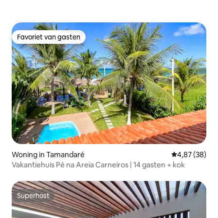
Favoriet van gasten
Favoriet van gasten
Woning in Tamandaré
Gemiddelde be
4,87 (38)
Vakantiehuis Pé na Areia Carneiros | 14 gasten + kok
Superhost
Superhost