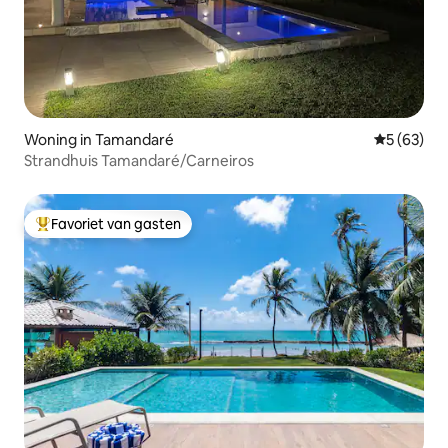
Woning in Tamandaré
Gemiddelde
5 (63)
Strandhuis Tamandaré/Carneiros
Favoriet van gasten
Topfavoriet van gasten