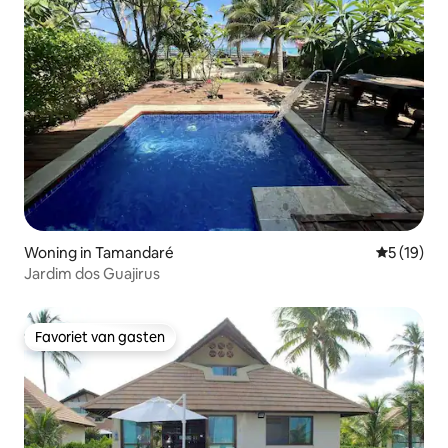
Woning in Tamandaré
Gemiddelde
5 (19)
Jardim dos Guajirus
Favoriet van gasten
Favoriet van gasten