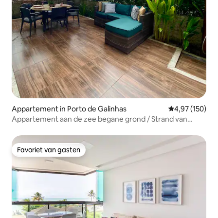
Appartement in Porto de Galinhas
Gemiddelde beo
4,97 (150)
Appartement aan de zee begane grond / Strand van
Muro Alto
Favoriet van gasten
Favoriet van gasten