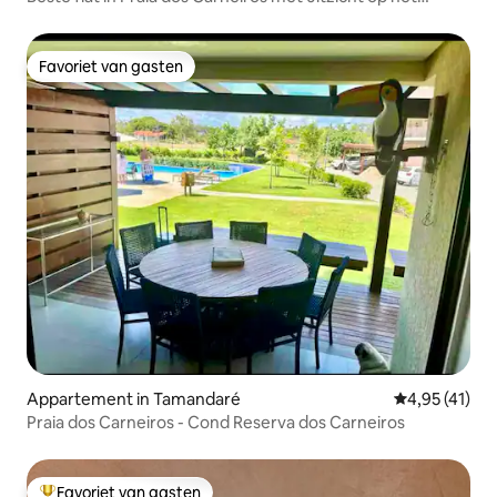
zwembad
Favoriet van gasten
Favoriet van gasten
Appartement in Tamandaré
Gemiddelde be
4,95 (41)
Praia dos Carneiros - Cond Reserva dos Carneiros
Favoriet van gasten