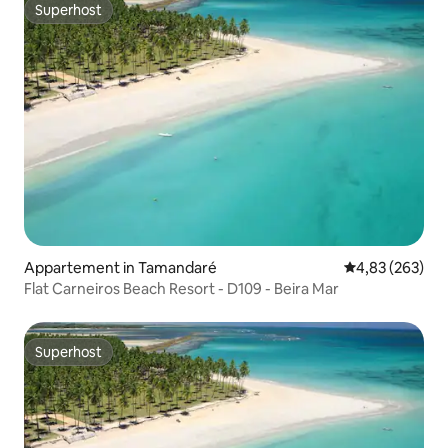
Superhost
Superhost
Appartement in Tamandaré
Gemiddelde beo
4,83 (263)
Flat Carneiros Beach Resort - D109 - Beira Mar
Superhost
Superhost