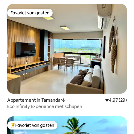
Favoriet van gasten
Favoriet van gasten
Appartement in Tamandaré
Gemiddelde be
4,97 (29)
Eco Infinity Experience met schapen
Favoriet van gasten
Topfavoriet van gasten