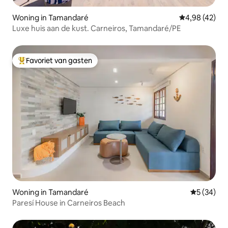
Woning in Tamandaré
Gemiddelde be
4,98 (42)
Luxe huis aan de kust. Carneiros, Tamandaré/PE
Favoriet van gasten
Topfavoriet van gasten
Woning in Tamandaré
Gemiddelde
5 (34)
Paresí House in Carneiros Beach