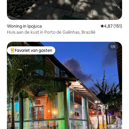
Woning in Ipojuca
Gemiddelde beo
4,87 (151)
Huis aan de kust in Porto de Galinhas, Brazilië
Favoriet van gasten
Topfavoriet van gasten