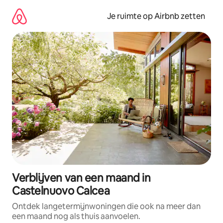
Ga
direct
Je ruimte op Airbnb zetten
naar
inhoud
Verblijven van een maand in
Castelnuovo Calcea
Ontdek langetermijnwoningen die ook na meer dan
een maand nog als thuis aanvoelen.