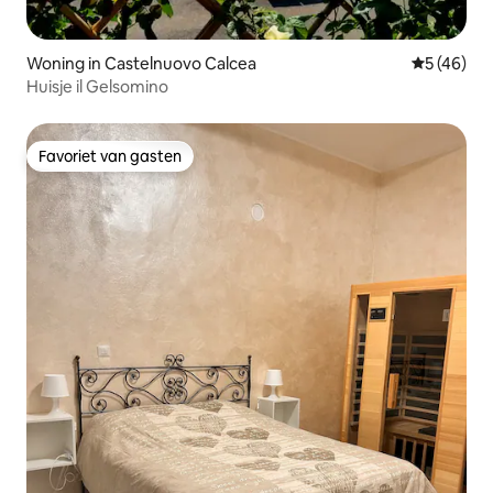
Woning in Castelnuovo Calcea
Gemiddelde
5 (46)
Huisje il Gelsomino
Favoriet van gasten
Favoriet van gasten