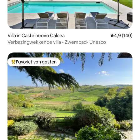
Villa in Castelnuovo Calcea
Gemiddelde be
4,9 (140)
Verbazingwekkende villa - Zwembad- Unesco
Favoriet van gasten
Topfavoriet van gasten