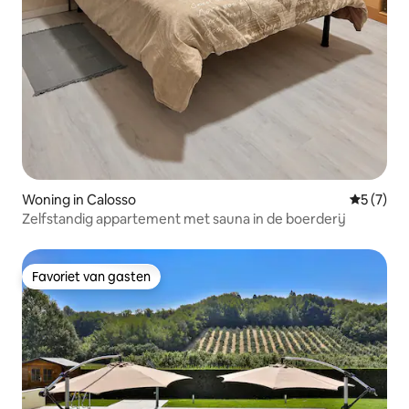
Woning in Calosso
Gemiddeld
5 (7)
Zelfstandig appartement met sauna in de boerderij
Favoriet van gasten
Favoriet van gasten