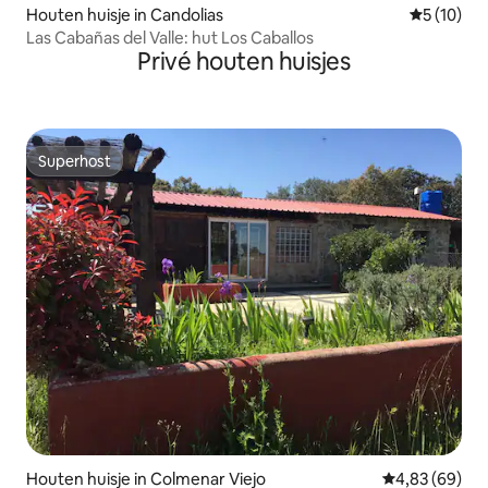
Houten huisje in Candolias
Gemiddelde
5 (10)
Las Cabañas del Valle: hut Los Caballos
Privé houten huisjes
Superhost
Superhost
Houten huisje in Colmenar Viejo
Gemiddelde be
4,83 (69)