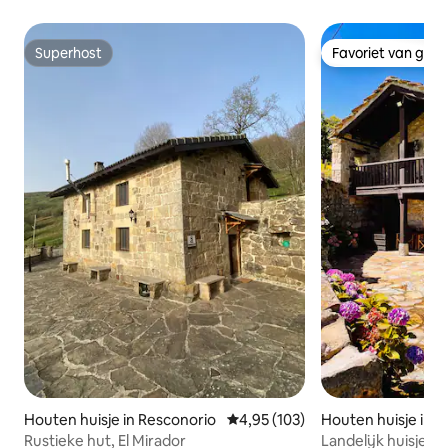
Superhost
Favoriet van gas
Superhost
Favoriet van gas
Houten huisje in Resconorio
Gemiddelde beoordeling van 4,95
4,95 (103)
Houten huisje in C
Rustieke hut, El Mirador
Landelijk huisje ,