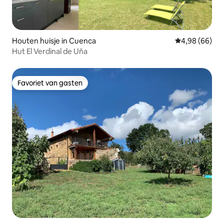
Houten huisje in Cuenca
Gemiddelde be
4,98 (66)
Hut El Verdinal de Uña
Favoriet van gasten
Favoriet van gasten