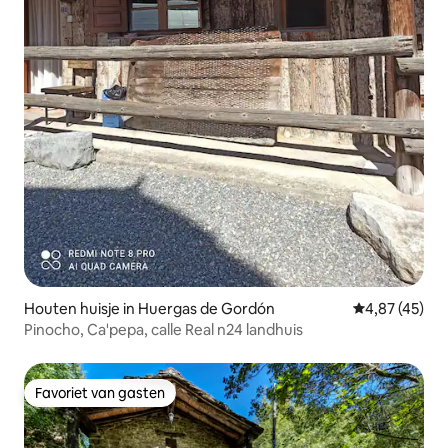
Houten huisje in Huergas de Gordón
Gemiddelde be
4,87 (45)
Pinocho, Ca'pepa, calle Real n24 landhuis
Favoriet van gasten
Favoriet van gasten