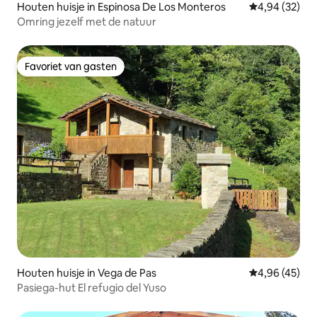
Houten huisje in Espinosa De Los Monteros
Gemiddelde be
4,94 (32)
Omring jezelf met de natuur
Favoriet van gasten
Favoriet van gasten
Houten huisje in Vega de Pas
Gemiddelde be
4,96 (45)
Pasiega-hut El refugio del Yuso