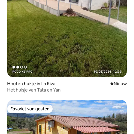
Houten huisje in La Riva
Nieuwe ac
Nieuw
Het huisje van Tata en Yan
Favoriet van gasten
Favoriet van gasten