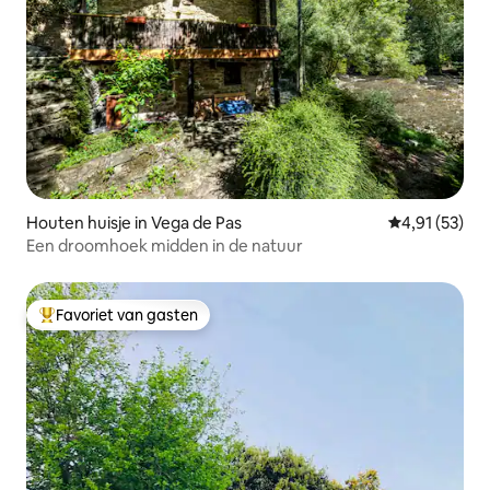
Houten huisje in Vega de Pas
Gemiddelde be
4,91 (53)
Een droomhoek midden in de natuur
Favoriet van gasten
Topfavoriet van gasten