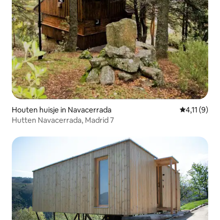
Houten huisje in Navacerrada
Gemiddelde 
4,11 (9)
Hutten Navacerrada, Madrid 7