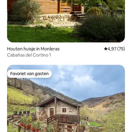
Houten huisje in Monleras
Gemiddelde be
4,97 (75)
Cabañas del Cortino 1
Favoriet van gasten
Favoriet van gasten