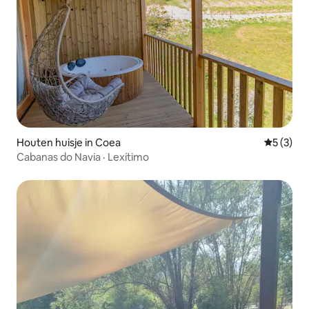
Houten huisje in Coea
Gemiddeld
5 (3)
Cabanas do Navia · Lexítimo