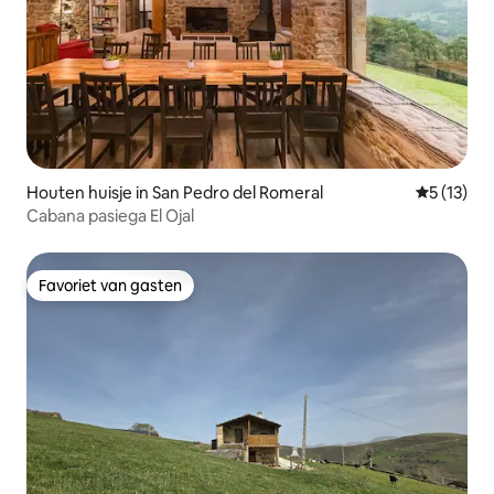
Houten huisje in San Pedro del Romeral
Gemiddelde
5 (13)
Cabana pasiega El Ojal
Favoriet van gasten
Favoriet van gasten