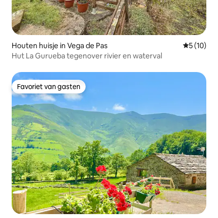
Houten huisje in Vega de Pas
Gemiddelde
5 (10)
Hut La Gurueba tegenover rivier en waterval
Favoriet van gasten
Favoriet van gasten