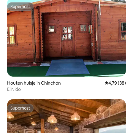
Superhost
Superhost
Houten huisje in Chinchón
Gemiddelde be
4,79 (38)
El Nido
Superhost
Superhost