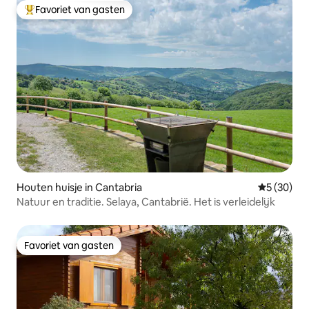
Favoriet van gasten
Topfavoriet van gasten
Houten huisje in Cantabria
Gemiddelde
5 (30)
Natuur en traditie. Selaya, Cantabrië. Het is verleidelijk
Favoriet van gasten
Favoriet van gasten