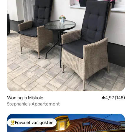
Woning in Miskolc
Gemiddelde beo
4,97 (148)
Stephanie's Appartement
Favoriet van gasten
Topfavoriet van gasten