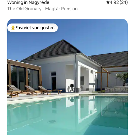
Woning in Nagyréde
Gemiddelde be
4,92 (24)
The Old Granary - Magtár Pension
Favoriet van gasten
Topfavoriet van gasten