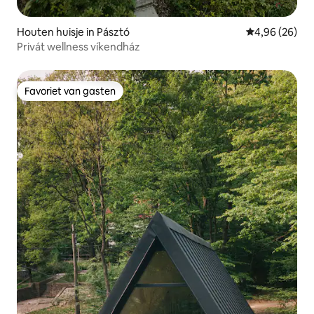
Houten huisje in Pásztó
Gemiddelde be
4,96 (26)
Privát wellness víkendház
Favoriet van gasten
Favoriet van gasten