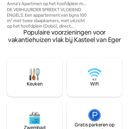
van de ultieme on
Anna's Apartmen op het hoofdplein met
onder de sterren i
airconditioning
DE VERHUURDER SPREEKT VLOEIEND
buitenlucht of ont
ENGELS. Een appartement van bijna 100
sauna met panoram
m² met twee slaapkamers, met uitzicht
bos — perfect vo
op het hoofdplein (Dobó), direct
avonden of rustig
Populaire voorzieningen voor
tegenover de fontein. Met zijn stijlvolle,
ruime en handige kamers is deze
vakantiehuizen vlak bij Kasteel van Eger
accommodatie geschikt voor een
verblijf met vrienden of familie
(kinderen vanaf baby-leeftijd). In totaal
kunnen er standaard 5 personen
verblijven. De ramen zijn geluiddicht.
Keuken goed uitgerust. Twee toiletten.
Airconditioning in alle 3 de kamers,
ingesteld op 2026. Gratis parkeren op de
Keuken
Wifi
binnenplaats. Supermarkt op 50 meter.
Gratis parkeren op
Zwembad