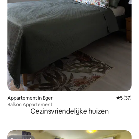
Appartement in Eger
Gemiddelde
5 (37)
Balkon Appartement
Gezinsvriendelijke huizen