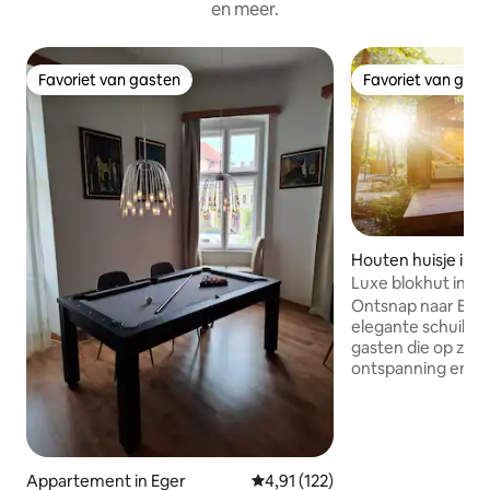
en meer.
Favoriet van gasten
Favoriet van gas
Favoriet van gasten
Favoriet van gas
Houten huisje in P
Luxe blokhut in d
Ontsnap naar Erdő
elegante schuilpl
gasten die op zoek
ontspanning en tot
wordt omgeven do
het lichte, luchtig
enorme ramen zor
verbinding met de 
kamer met zonlicht en
Appartement in Eger
Gemiddelde beoordeling van 4,91
4,91 (122)