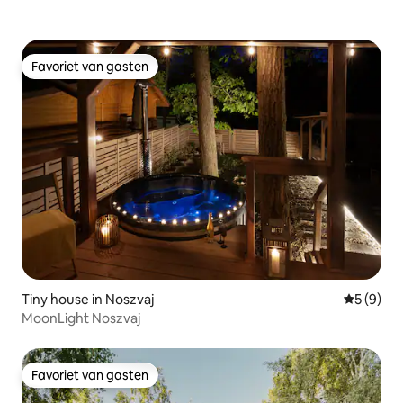
Favoriet van gasten
Favoriet van gasten
Tiny house in Noszvaj
Gemiddeld
5 (9)
MoonLight Noszvaj
Favoriet van gasten
Favoriet van gasten