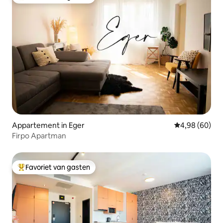
Topfavoriet van gasten
Appartement in Eger
Gemiddelde be
4,98 (60)
Firpo Apartman
Favoriet van gasten
Topfavoriet van gasten