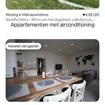
Woning in Mátraszentimre
Gemiddelde be
4,95 (20)
Slowlife Mátra - 350 m van het skigebied, volledig huis,
Appartementen met airconditioning
kuip
Favoriet van gasten
Favoriet van gasten