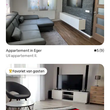
Appartement in Eger
Gemiddeld
5 (9)
Uil appartement II.
Favoriet van gasten
Topfavoriet van gasten