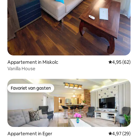
Appartement in Miskolc
Gemiddelde be
4,95 (62)
Vanilla House
Favoriet van gasten
Favoriet van gasten
Appartement in Eger
Gemiddelde be
4,97 (29)