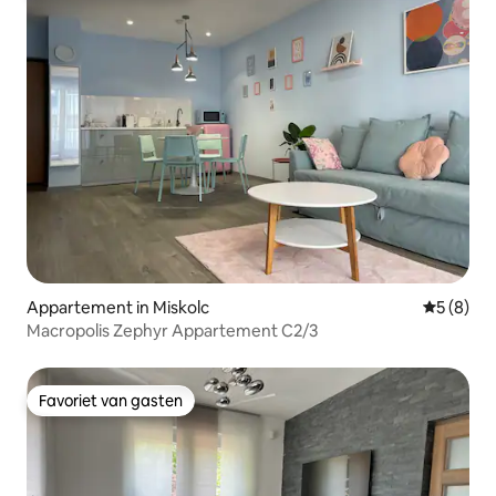
Appartement in Miskolc
Gemiddeld
5 (8)
Macropolis Zephyr Appartement C2/3
Favoriet van gasten
Favoriet van gasten