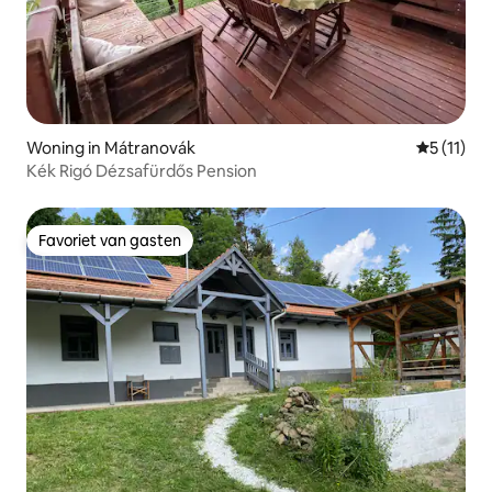
Woning in Mátranovák
Gemiddeld
5 (11)
Kék Rigó Dézsafürdős Pension
Favoriet van gasten
Favoriet van gasten