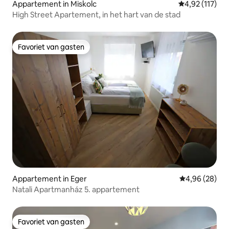
Appartement in Miskolc
Gemiddelde beo
4,92 (117)
High Street Apartement, in het hart van de stad
Favoriet van gasten
Favoriet van gasten
Appartement in Eger
Gemiddelde be
4,96 (28)
Natali Apartmanház 5. appartement
Favoriet van gasten
Favoriet van gasten