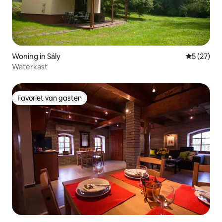
Woning in Sály
Gemiddelde
5 (27)
Waterkast
Favoriet van gasten
Favoriet van gasten