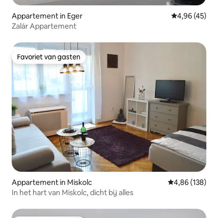
Appartement in Eger
Gemiddelde be
4,96 (45)
Zalár Appartement
Favoriet van gasten
Favoriet van gasten
Appartement in Miskolc
Gemiddelde beo
4,86 (138)
In het hart van Miskolc, dicht bij alles