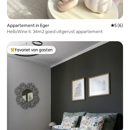
Appartement in Eger
Gemiddeld
5 (6)
HelloWine II. 34m2 goed uitgerust appartement
Favoriet van gasten
Topfavoriet van gasten