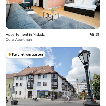
Appartement in Miskolc
Gemiddelde
5 (31)
Coral Apartman
Favoriet van gasten
Topfavoriet van gasten