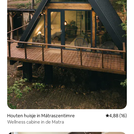
Houten huisje in Mátraszentimre
Gemiddelde be
4,88 (16)
Wellness cabine in de Matra