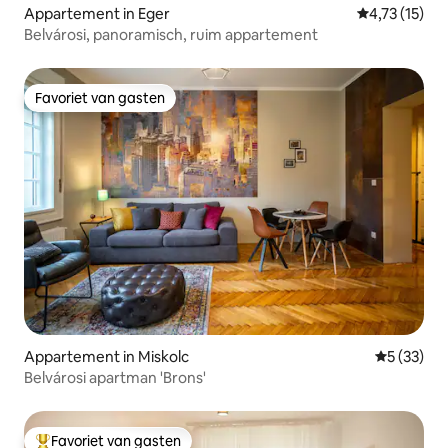
Appartement in Eger
Gemiddelde be
4,73 (15)
Belvárosi, panoramisch, ruim appartement
Favoriet van gasten
Favoriet van gasten
Appartement in Miskolc
Gemiddelde
5 (33)
Belvárosi apartman 'Brons'
Favoriet van gasten