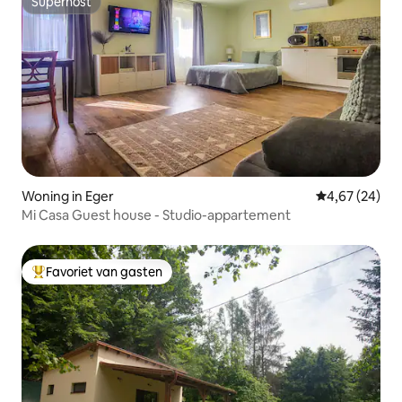
Superhost
Superhost
Woning in Eger
Gemiddelde be
4,67 (24)
Mi Casa Guest house - Studio-appartement
Favoriet van gasten
Topfavoriet van gasten