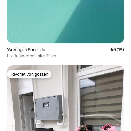
Woning in Poroszló
Gemiddelde
5 (19)
Liv Residence Lake Tisza
Favoriet van gasten
Favoriet van gasten