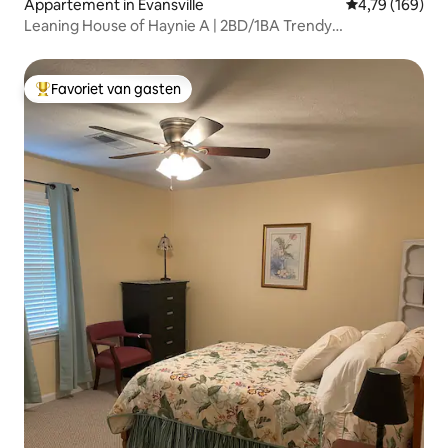
Appartement in Evansville
Gemiddelde beo
4,79 (169)
Leaning House of Haynie A | 2BD/1BA Trendy
Appartement
Favoriet van gasten
Topfavoriet van gasten