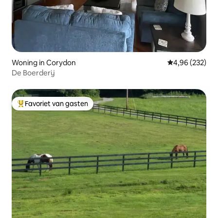
Woning in Corydon
Gemiddelde beo
4,96 (232)
De Boerderij
Favoriet van gasten
Topfavoriet van gasten