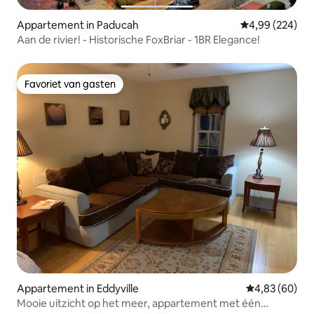
Appartement in Paducah
Gemiddelde beo
4,99 (224)
Aan de rivier! - Historische FoxBriar - 1BR Elegance!
Favoriet van gasten
Favoriet van gasten
Appartement in Eddyville
Gemiddelde be
4,83 (60)
Mooie uitzicht op het meer, appartement met één