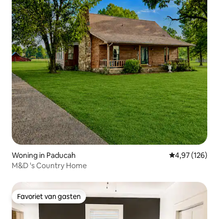
Woning in Paducah
Gemiddelde beo
4,97 (126)
M&D 's Country Home
Favoriet van gasten
Favoriet van gasten