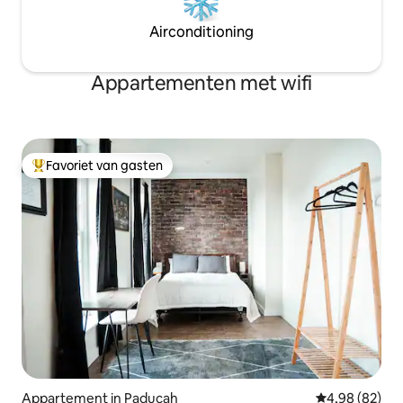
Airconditioning
Appartementen met wifi
Favoriet van gasten
Topfavoriet van gasten
Appartement in Paducah
Gemiddelde be
4,98 (82)