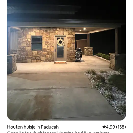
Houten huisje in Paducah
Gemiddelde beo
4,99 (158)