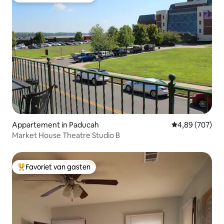
Appartement in Paducah
Gemiddelde beo
4,89 (707)
Market House Theatre Studio B
Favoriet van gasten
Topfavoriet van gasten