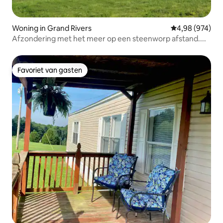
Woning in Grand Rivers
Gemiddelde beo
4,98 (974)
Afzondering met het meer op een steenworp afstand....
Favoriet van gasten
Favoriet van gasten