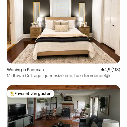
Woning in Paducah
Gemiddelde be
4,9 (118)
Midtown Cottage, queensize bed, huisdiervriendelijk
Favoriet van gasten
Topfavoriet van gasten