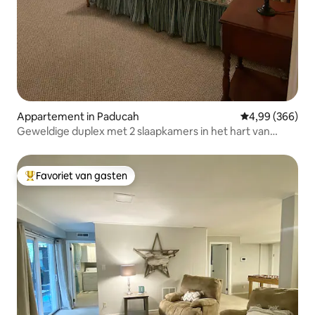
Appartement in Paducah
Gemiddelde beo
4,99 (366)
Geweldige duplex met 2 slaapkamers in het hart van
Paducah
Favoriet van gasten
Topfavoriet van gasten