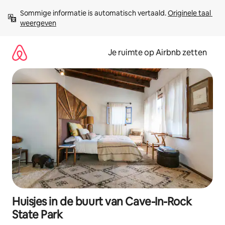
Ga
Sommige informatie is automatisch vertaald. 
Originele taal 
direct
weergeven
naar
inhoud
Je ruimte op Airbnb zetten
Huisjes in de buurt van Cave-In-Rock
State Park