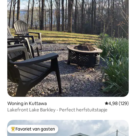
Woning in Kuttawa
Gemiddelde beo
4,98 (129)
Lakefront Lake Barkley - Perfect herfstuitstapje
Favoriet van gasten
Topfavoriet van gasten