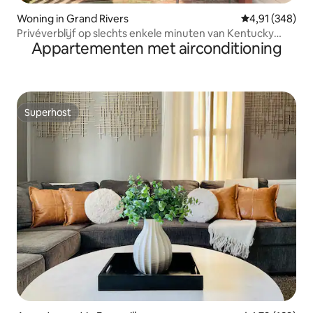
Woning in Grand Rivers
Gemiddelde beo
4,91 (348)
Privéverblijf op slechts enkele minuten van Kentucky
Appartementen met airconditioning
Lake
Superhost
Superhost