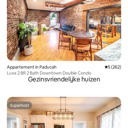
Appartement in Paducah
Gemiddelde 
5 (262)
Luxe 2 BR 2 Bath Downtown Double Condo
Gezinsvriendelijke huizen
Superhost
Superhost