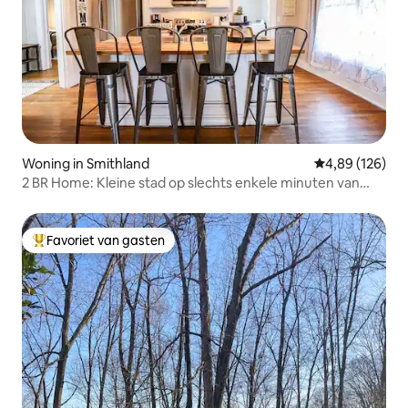
Woning in Smithland
Gemiddelde beo
4,89 (126)
2 BR Home: Kleine stad op slechts enkele minuten van
Paducah
Favoriet van gasten
Topfavoriet van gasten