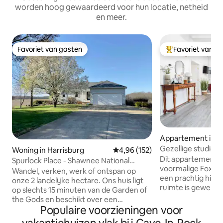
worden hoog gewaardeerd voor hun locatie, netheid
en meer.
Favoriet van gasten
Favoriet van g
Favoriet van gasten
Topfavoriet van 
Appartement in P
Gezellige studio in
Woning in Harrisburg
Gemiddelde beoordeling van 4,96
4,96 (152)
Centrum
Dit appartement is
Spurlock Place - Shawnee National
voormalige Foxbria
Forest (HOT TUB)
Wandel, verken, werk of ontspan op
een prachtig hist
onze 2 landelijke hectare. Ons huis ligt
ruimte is geweldi
op slechts 15 minuten van de Garden of
weg of een langer verblij
the Gods en beschikt over een
bakstenen en hog
Populaire voorzieningen voor
speelkamer, snel internet en voldoende
een charmante en 
ruimte om zich te verspreiden en van de