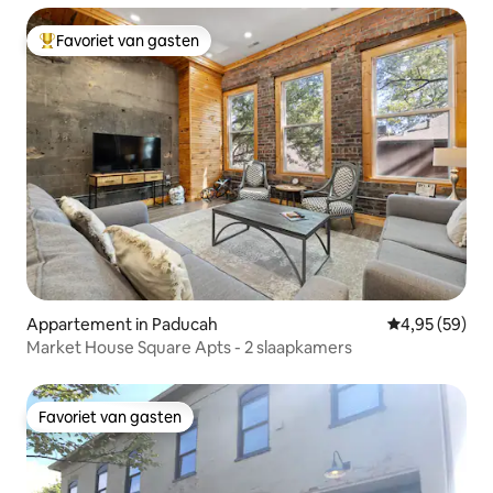
Favoriet van gasten
Topfavoriet van gasten
Appartement in Paducah
Gemiddelde be
4,95 (59)
Market House Square Apts - 2 slaapkamers
Favoriet van gasten
Favoriet van gasten