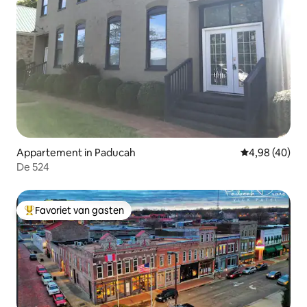
Appartement in Paducah
Gemiddelde be
4,98 (40)
De 524
Favoriet van gasten
Topfavoriet van gasten