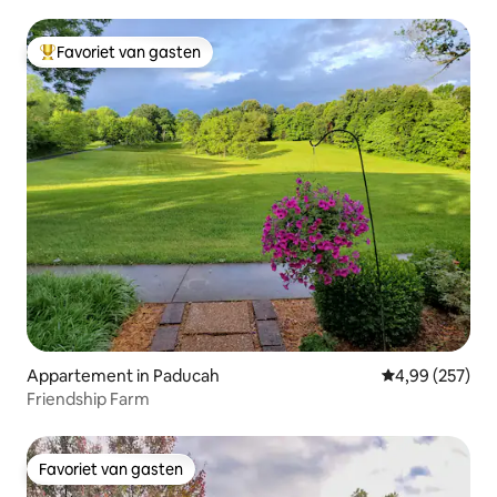
Favoriet van gasten
Topfavoriet van gasten
Appartement in Paducah
Gemiddelde beo
4,99 (257)
Friendship Farm
Favoriet van gasten
Favoriet van gasten