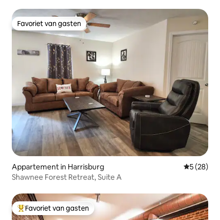
slaapkamer.
Favoriet van gasten
Favoriet van gasten
Appartement in Harrisburg
Gemiddelde
5 (28)
Shawnee Forest Retreat, Suite A
Favoriet van gasten
Topfavoriet van gasten