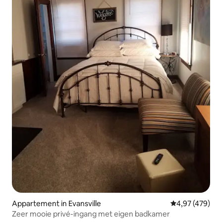
Appartement in Evansville
Gemiddelde beo
4,97 (479)
Zeer mooie privé-ingang met eigen badkamer