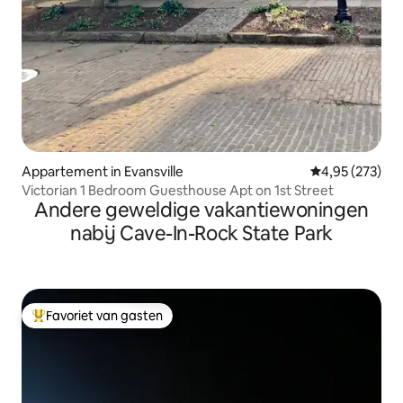
Appartement in Evansville
Gemiddelde beo
4,95 (273)
Victorian 1 Bedroom Guesthouse Apt on 1st Street
Andere geweldige vakantiewoningen
nabij Cave-In-Rock State Park
Favoriet van gasten
Topfavoriet van gasten