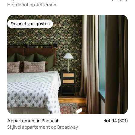
Het depot op Jefferson
Favoriet van gasten
Favoriet van gasten
Appartement in Paducah
Gemiddelde beo
4,94 (301)
Stijlvol appartement op Broadway