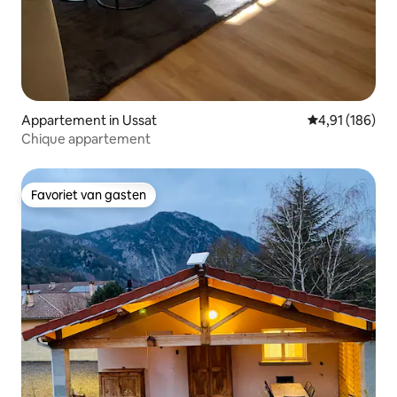
Appartement in Ussat
Gemiddelde beo
4,91 (186)
Chique appartement
Favoriet van gasten
Favoriet van gasten