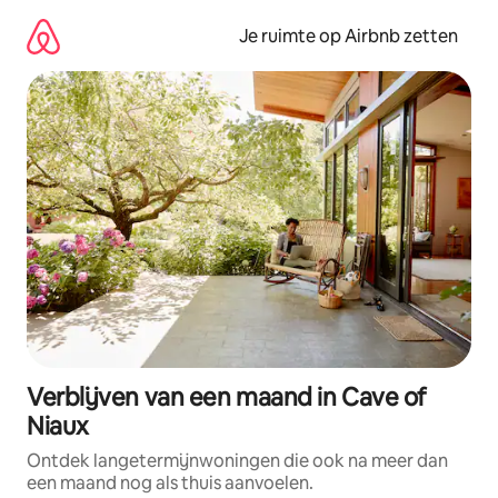
Ga
direct
Je ruimte op Airbnb zetten
naar
inhoud
Verblijven van een maand in Cave of
Niaux
Ontdek langetermijnwoningen die ook na meer dan
een maand nog als thuis aanvoelen.