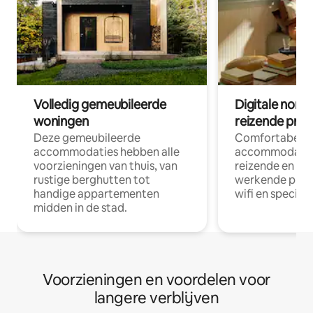
Volledig gemeubileerde
Digitale nom
woningen
reizende prof
Deze gemeubileerde
Comfortabele
accommodaties hebben alle
accommodatie
voorzieningen van thuis, van
reizende en op
rustige berghutten tot
werkende profe
handige appartementen
wifi en special
midden in de stad.
Voorzieningen en voordelen voor
langere verblijven