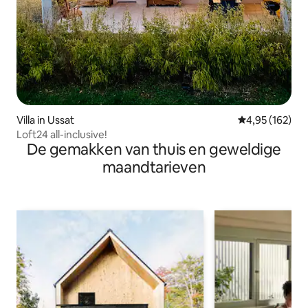
Villa in Ussat
Gemiddelde beo
4,95 (162)
Loft24 all-inclusive!
De gemakken van thuis en geweldige
maandtarieven