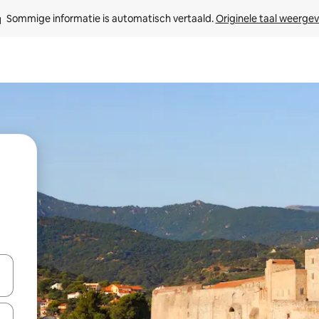
Sommige informatie is automatisch vertaald. 
Originele taal weerge
een keuze met je de pijltjestoetsen omhoog en omlaag, óf door te tik