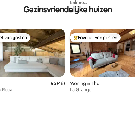
Balneo
Gezinsvriendelijke huizen
hypercentrum/parkeerplaats/a
bed
iet van gasten
Favoriet van gasten
iet van gasten
Topfavoriet van gasten
Gemiddelde beoordeling van 5 uit 5, 48 
5 (48)
Woning in Thuir
a Roca
La Grange