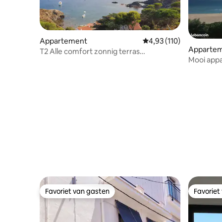
Appartement
Gemiddelde beoordeling
4,93 (110)
Apparte
T2 Alle comfort zonnig terras
Mooi appa
CôteVermeille
directe t
Favoriet van gasten
Favoriet
Favoriet van gasten
Favoriet