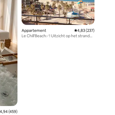
Appartement
Gemiddelde beoordeling
4,83 (237)
Le Chill'Beach✅! Uitzicht op het strand
en gratis parkeren 🏝🏖
ecensies
emiddelde beoordeling van 4,94 uit 5, 459 recensies
4,94 (459)