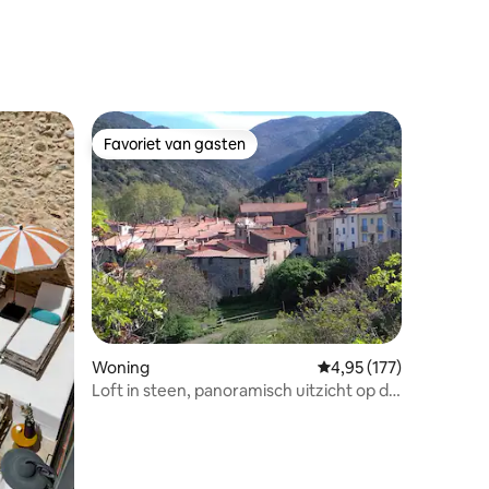
Favoriet van gasten
Favoriet van gasten
Woning
Gemiddelde beoordeling
4,95 (177)
Loft in steen, panoramisch uitzicht op de
bergen
ecensies