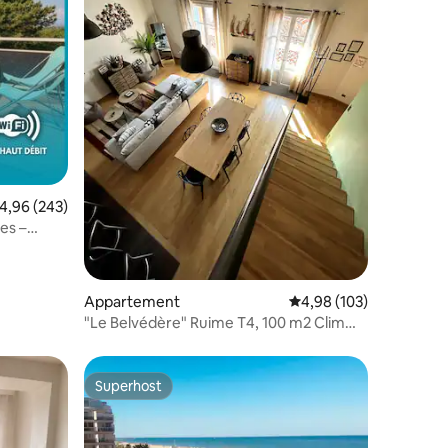
ecensies
emiddelde beoordeling van 4,96 uit 5, 243 recensies
4,96 (243)
es –
laats
Appartement
Gemiddelde beoordeling
4,98 (103)
"Le Belvédère" Ruime T4, 100 m2 Clim
Terrace
Superhost
Superhost