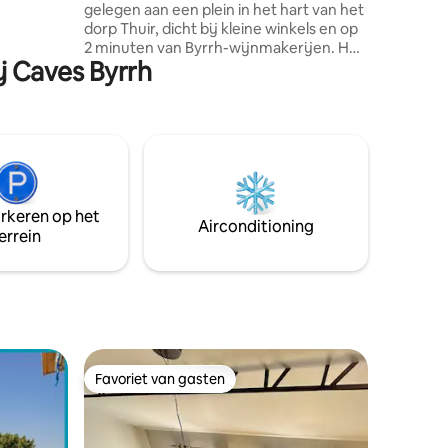
gelegen aan een plein in het hart van het
ver. Meer
dorp Thuir, dicht bij kleine winkels en op
2 minuten van Byrrh-wijnmakerijen. Het
l weg van
j Caves Byrrh
huis heeft twee slaapkamers, een
badkamer, een doucheruimte en 2
toiletten. Het is een onafhankelijke pied
à terre, gerenoveerd, ingericht om
aangenaam en comfortabel te zijn,
waardoor je kunt genieten van de
rijkdom van de Catalaanse kust, Spanje,
de Pyreneeën en de vele wandelingen
arkeren op het
en wandelingen die mogelijk zijn in de
Airconditioning
errein
Aspres en omgeving.
Favoriet van gasten
Favoriet van gasten