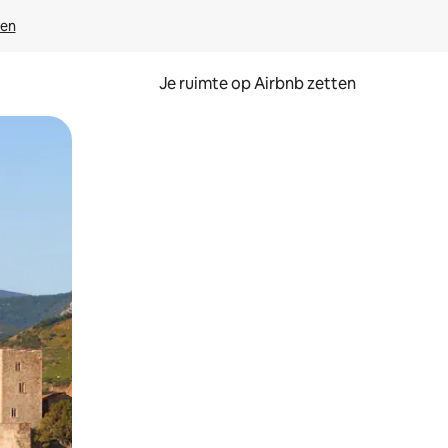
ven
Je ruimte op Airbnb zetten
ken of swipen.