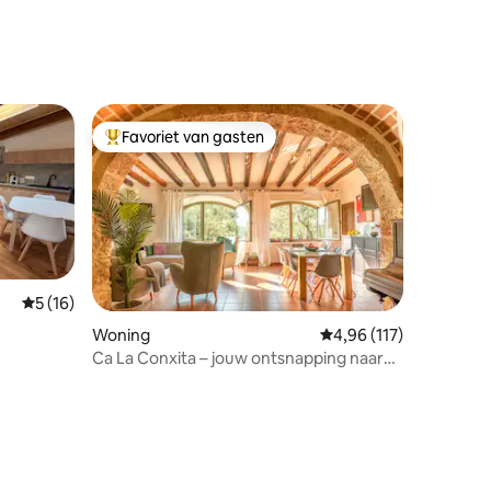
irconditioning/queen
Favoriet van gasten
Topfavoriet van gasten
recensies
Gemiddelde beoordeling van 5 uit 5, 16 recensies
5 (16)
Woning
Gemiddelde beoordeling
4,96 (117)
Ca La Conxita – jouw ontsnapping naar
het platteland