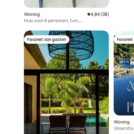
Woning
Gemiddelde beoordeling
4,84 (38)
Huis voor 6 personen, tuin,
airconditioning en petanque
Favoriet van gasten
Favoriet
Favoriet van gasten
Favoriet
Woning
Vissershu