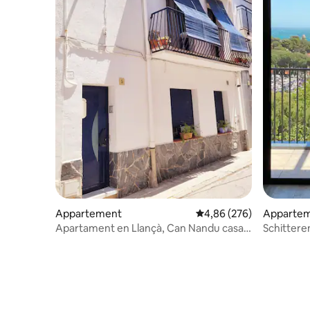
Appartement
Gemiddelde beoordeling 
4,86 (276)
Apparte
Apartament en Llançà, Can Nandu casa
Schittere
de pescadores
L'ECRIN - 