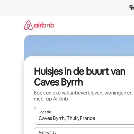
Ga
direct
naar
inhoud
Huisjes in de buurt van
Caves Byrrh
Boek unieke vakantieverblijven, woningen en
meer op Airbnb
Locatie
Wanneer er suggesties beschikbaar zijn, maak je 
Aankomst