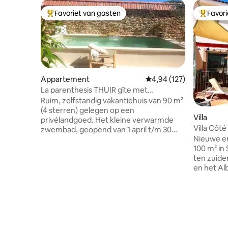
Favoriet van gasten
Favor
Topfavoriet van gasten
Topfavor
Appartement
Gemiddelde beoordeling 
4,94 (127)
La parenthesis THUIR gîte met
verwarmd zwembad
Ruim, zelfstandig vakantiehuis van 90 m²
(4 sterren) gelegen op een
Villa
privélandgoed. Het kleine verwarmde
Villa Côt
zwembad, geopend van 1 april t/m 30
#
Nieuwe en
oktober, wordt gedeeld door de gasten
100 m² in
en de eigenaar. Jullie zijn de enige
ten zuide
gasten die daar verblijven. Het huis van
en het Al
de eigenaar is gelegen tegenover de
onze regi
vakantiewoning. De accommodatie is
de strand
volledig omsloten door stenen muren.
30 minute
Op 5 minuten lopen van het
personen,
stadscentrum. Hoogwaardige
een badk
voorzieningen, ruime slaapkamers,
airconditi
airconditioning en beddengoed