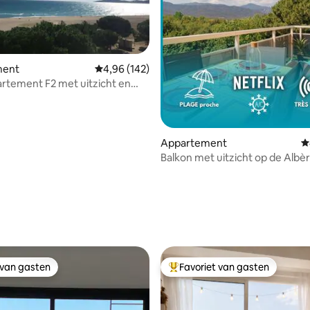
 van 4,93 uit 5, 110 recensies
ment
Gemiddelde beoordeling van 4,96 uit 5, 142 r
4,96 (142)
rtement F2 met uitzicht en
oegang tot de zee
Appartement
G
Balkon met uitzicht op de Albèr
Strand op 300 m, wifi, parkeerp
 van gasten
Favoriet van gasten
 van gasten
Topfavoriet van gasten