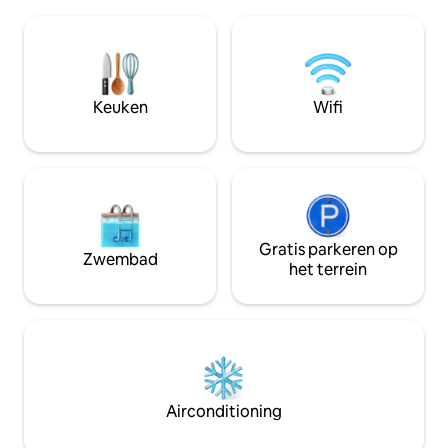
behoort tot een a
dwalen. Maak een wandeling door de
is het gerenoveer
boomgaarden en pluk je eigen
keuken en een bra
citroenen, limoenen of sinaasappels
schuilplaats voor d
terwijl je bezig bent. Voor meer
zomer en om zon 
informatie, zoek naar Waterfall Farm.
wintermiddagen. Een eigen
Keuken
Wifi
Honden welkom.
rotszwembad ligt 
stoep
Gratis parkeren op
Zwembad
het terrein
Airconditioning