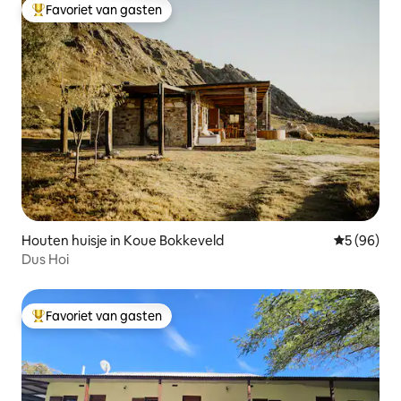
Favoriet van gasten
Topfavoriet van gasten
Houten huisje in Koue Bokkeveld
Gemiddelde
5 (96)
Dus Hoi
Favoriet van gasten
Topfavoriet van gasten