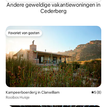
Andere geweldige vakantiewoningen in
Cederberg
Favoriet van gasten
Favoriet van gasten
Kampeerboerderij in Clanwilliam
Gemiddeld
5 (8)
Rooibos Huisje