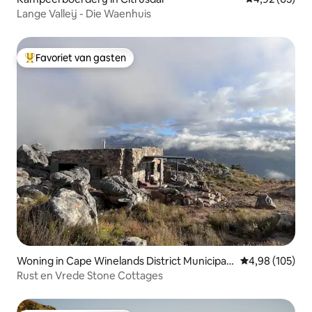
Lange Valleij - Die Waenhuis
Favoriet van gasten
Topfavoriet van gasten
Woning in Cape Winelands District Municipalit
Gemiddelde beo
4,98 (105)
y
Rust en Vrede Stone Cottages