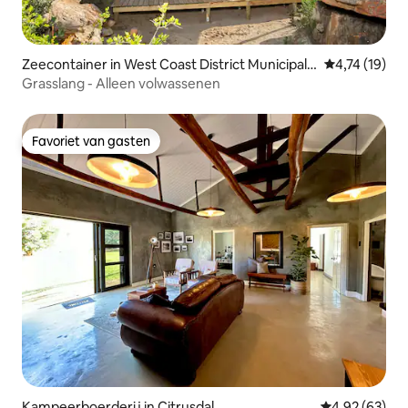
Zeecontainer in West Coast District Municipalit
Gemiddelde be
4,74 (19)
y
Grasslang - Alleen volwassenen
Favoriet van gasten
Favoriet van gasten
Kampeerboerderij in Citrusdal
Gemiddelde be
4,92 (63)