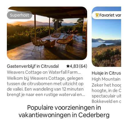
Superhost
Favoriet van g
Superhost
Topfavoriet van 
Gastenverblijf in Citrusdal
Gemiddelde beoordeling van 4,8
4,83 (64)
Weavers Cottage on Waterfall Farm
Huisje in Citrusdal
(voor vier personen)
Welkom bij Weavers Cottage, gelegen
High Mountain Sto
tussen de citrusbomen met uitzicht op
Cederberg
Zeker het hoogste
de vallei. Een wandeling van 12 minuten
hoogte, in de Ce
brengt je naar een rustige waterval en
spectaculair uitzi
natuurlijke zwemplekken. Gasten
Bokkeveld en de C
brengen hun dagen door met wandelen,
Populaire voorzieningen in
tegen een bergt
zwemmen, boulderen of gewoon
ongerepte Kaapse 
vakantiewoningen in Cederberg
genieten van de stilte. De patio is een
retraite en diepe s
rustige plek om tot rust te komen en je
zijn prachtige ho
zult vaak pony's en pauwen voorbij zien