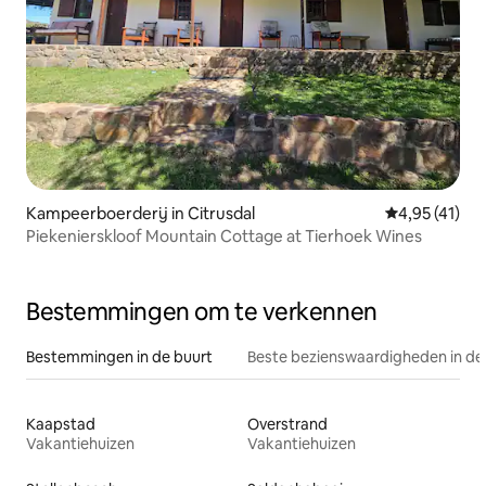
Kampeerboerderij in Citrusdal
Gemiddelde be
4,95 (41)
Piekenierskloof Mountain Cottage at Tierhoek Wines
Bestemmingen om te verkennen
Bestemmingen in de buurt
Beste bezienswaardigheden in de
Kaapstad
Overstrand
Vakantiehuizen
Vakantiehuizen