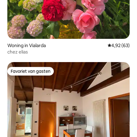
Woning in Vialarda
Gemiddelde be
4,92 (63)
chez elias
Favoriet van gasten
Favoriet van gasten