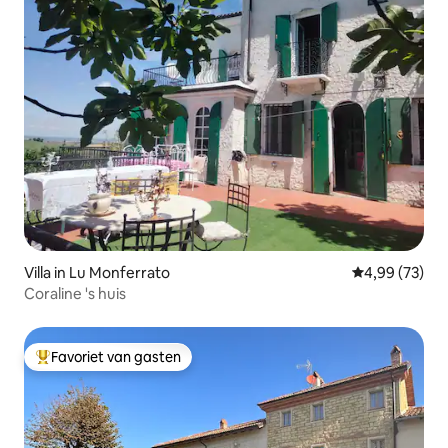
Villa in Lu Monferrato
Gemiddelde be
4,99 (73)
Coraline 's huis
Favoriet van gasten
Topfavoriet van gasten