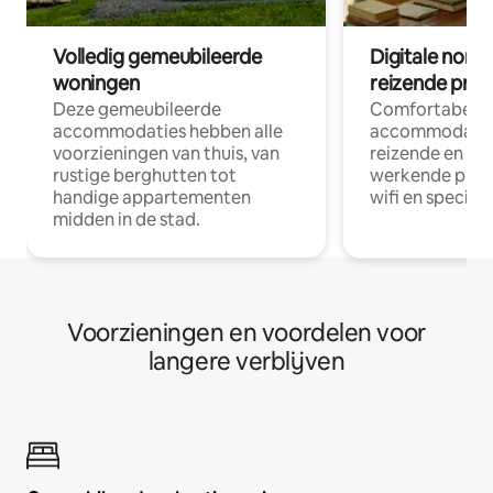
Volledig gemeubileerde
Digitale nom
woningen
reizende prof
Deze gemeubileerde
Comfortabele
accommodaties hebben alle
accommodatie
voorzieningen van thuis, van
reizende en op
rustige berghutten tot
werkende profe
handige appartementen
wifi en special
midden in de stad.
Voorzieningen en voordelen voor
langere verblijven