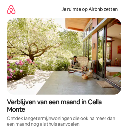
Ga
direct
Je ruimte op Airbnb zetten
naar
inhoud
Verblijven van een maand in Cella
Monte
Ontdek langetermijnwoningen die ook na meer dan
een maand nog als thuis aanvoelen.