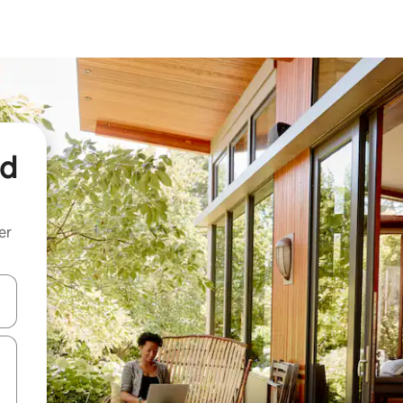
nd
er
een keuze met je de pijltjestoetsen omhoog en omlaag, óf door te tik