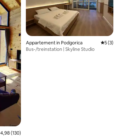
recensies
Appartement in Podgorica
Gemiddelde beoord
5 (3)
Bus-/treinstation | Skyline Studio
emiddelde beoordeling van 4,98 uit 5, 130 recensies
4,98 (130)