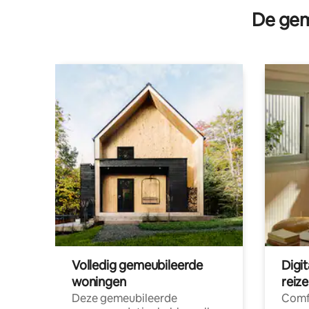
De gem
Volledig gemeubileerde
Digi
woningen
reiz
Deze gemeubileerde
Comf