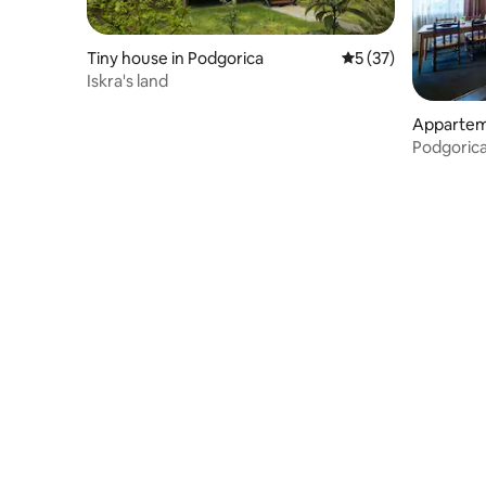
Tiny house in Podgorica
Gemiddelde beoorde
5 (37)
Iskra's land
Appartem
Podgorica
openbaar