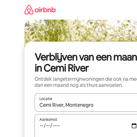
Ga
direct
naar
inhoud
Verblijven van een maa
in Cemi River
Ontdek langetermijnwoningen die ook na me
dan een maand nog als thuis aanvoelen.
Locatie
Wanneer er suggesties beschikbaar zijn, maak je 
Aankomst