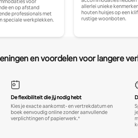
accommodaties hebben
mmodaties voor
allerlei unieke kenmerken
nde en op afstand
houten huisjes op een klif
nde professionals met
rustige woonboten.
en speciale werkplekken.
eningen en voordelen voor langere ver
De flexibiliteit die jij nodig hebt
D
Kies je exacte aankomst- en vertrekdatum en
S
boek eenvoudig online zonder aanvullende
j
verplichtingen of papierwerk.*
m
k