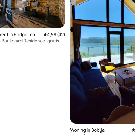
ling van 5 uit 5, 37 recensies
ent in Podgorica
Gemiddelde beoordeling van 4,98 uit 5, 42 
4,98 (42)
 Boulevard Residence, gratis
 parkeren
Woning in Bobija
G