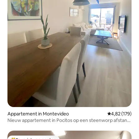
Appartement in Montevideo
Gemiddelde beo
4,82 (179)
Nieuw appartement in Pocitos op een steenworp afstand
van de Rambla