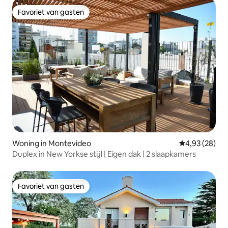
Favoriet van gasten
Favoriet van gasten
Woning in Montevideo
Gemiddelde be
4,93 (28)
Duplex in New Yorkse stijl | Eigen dak | 2 slaapkamers
Favoriet van gasten
Favoriet van gasten