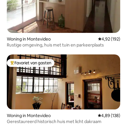
Woning in Montevideo
Gemiddelde beo
4,92 (192)
Rustige omgeving, huis met tuin en parkeerplaats
Favoriet van gasten
Topfavoriet van gasten
Woning in Montevideo
Gemiddelde beo
4,89 (138)
Gerestaureerd historisch huis met licht dakraam