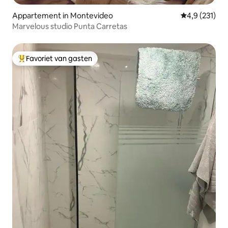
Appartement in Montevideo
Gemiddelde be
4,9 (231)
Marvelous studio Punta Carretas
Favoriet van gasten
Topfavoriet van gasten