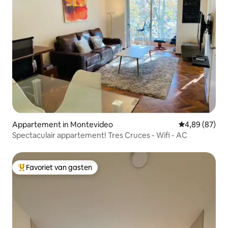
Appartement in Montevideo
Gemiddelde be
4,89 (87)
Spectaculair appartement! Tres Cruces - Wifi - AC
Favoriet van gasten
Topfavoriet van gasten