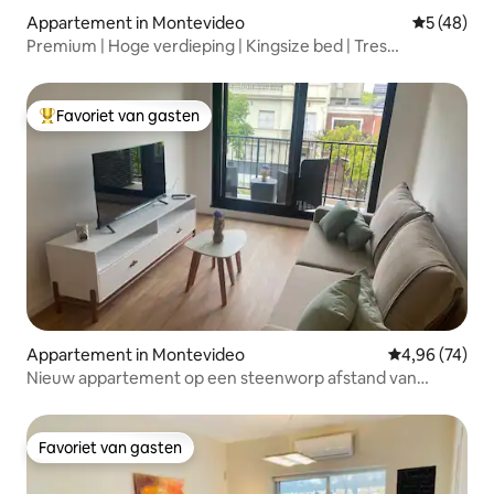
Appartement in Montevideo
Gemiddelde
5 (48)
Premium | Hoge verdieping | Kingsize bed | Tres
Cruces|1207
Favoriet van gasten
Topfavoriet van gasten
Appartement in Montevideo
Gemiddelde be
4,96 (74)
Nieuw appartement op een steenworp afstand van
Sanatorio Americano
Favoriet van gasten
Favoriet van gasten