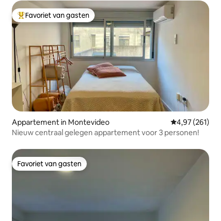
Favoriet van gasten
Topfavoriet van gasten
Appartement in Montevideo
Gemiddelde beo
4,97 (261)
Nieuw centraal gelegen appartement voor 3 personen!
Favoriet van gasten
Favoriet van gasten