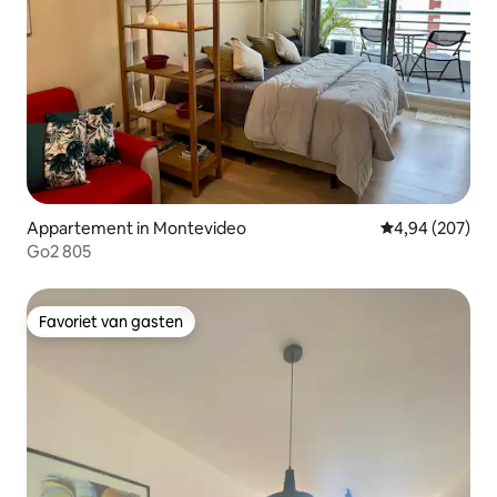
Appartement in Montevideo
Gemiddelde beo
4,94 (207)
Go2 805
Favoriet van gasten
Favoriet van gasten