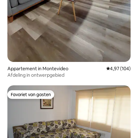
Appartement in Montevideo
Gemiddelde beo
4,97 (104)
Afdeling in ontwerpgebied
Favoriet van gasten
Favoriet van gasten