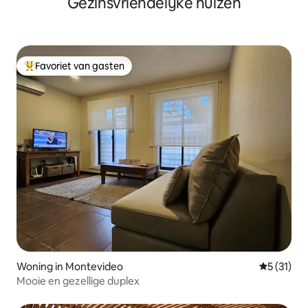
Gezinsvriendelijke huizen
Favoriet van gasten
Topfavoriet van gasten
Woning in Montevideo
Gemiddelde
5 (31)
Mooie en gezellige duplex