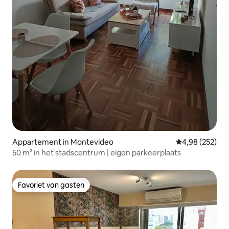
Appartement in Montevideo
Gemiddelde beo
4,98 (252)
50 m² in het stadscentrum | eigen parkeerplaats
Favoriet van gasten
Favoriet van gasten