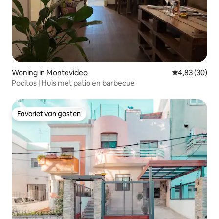
Woning in Montevideo
Gemiddelde be
4,83 (30)
Pocitos | Huis met patio en barbecue
Favoriet van gasten
Favoriet van gasten