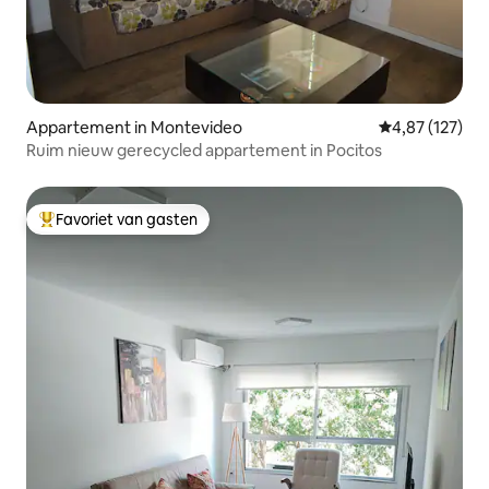
Appartement in Montevideo
Gemiddelde beo
4,87 (127)
Ruim nieuw gerecycled appartement in Pocitos
Favoriet van gasten
Topfavoriet van gasten