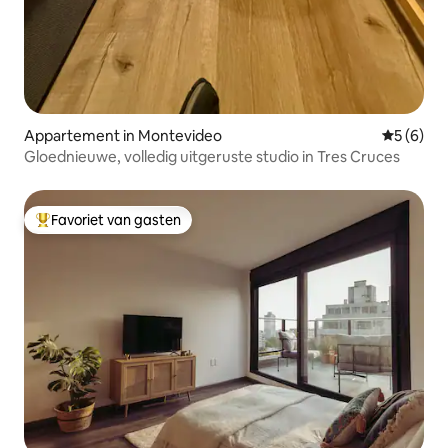
Appartement in Montevideo
Gemiddeld
5 (6)
Gloednieuwe, volledig uitgeruste studio in Tres Cruces
Favoriet van gasten
Topfavoriet van gasten