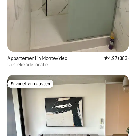
Appartement in Montevideo
Gemiddelde beo
4,97 (383)
Uitstekende locatie
Favoriet van gasten
Favoriet van gasten