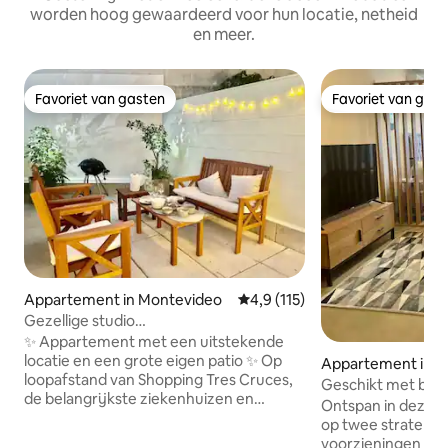
worden hoog gewaardeerd voor hun locatie, netheid
en meer.
Favoriet van gasten
Favoriet van gas
Favoriet van gasten
Favoriet van gas
Appartement in Montevideo
Gemiddelde beoordeling van 4,9
4,9 (115)
Gezellige studio
(eenkamerappartement) op een
✨ Appartement met een uitstekende
uitstekende locatie
locatie en een grote eigen patio ✨ Op
Appartement in M
loopafstand van Shopping Tres Cruces,
o
Geschikt met balko
de belangrijkste ziekenhuizen en
Ontspan in deze rus
faculteiten, met toegang tot alle
op twee straten va
transportlijnen. Veilige omgeving met
voorzieningen in 