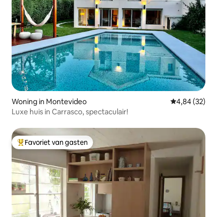
Woning in Montevideo
Gemiddelde be
4,84 (32)
Luxe huis in Carrasco, spectaculair!
Favoriet van gasten
Topfavoriet van gasten