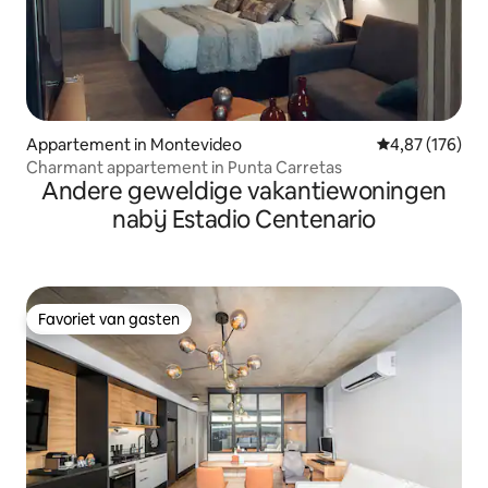
Appartement in Montevideo
Gemiddelde beo
4,87 (176)
Charmant appartement in Punta Carretas
Andere geweldige vakantiewoningen
nabij Estadio Centenario
Favoriet van gasten
Favoriet van gasten