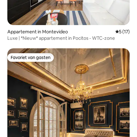
Appartement in Montevideo
Gemiddelde
5 (17)
Luxe | *Nieuw* appartement in Pocitos - WTC-zone
Favoriet van gasten
Favoriet van gasten