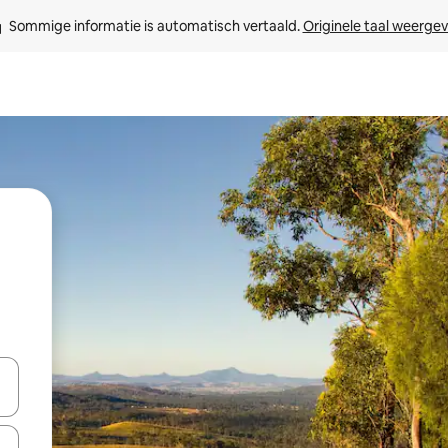
Sommige informatie is automatisch vertaald. 
Originele taal weerge
een keuze met je de pijltjestoetsen omhoog en omlaag, óf door te tik