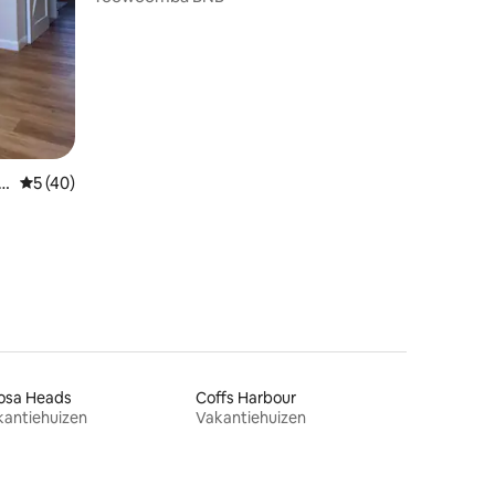
Gemiddelde beoordeling van 5 uit 5, 40 recensies
5 (40)
osa Heads
Coffs Harbour
kantiehuizen
Vakantiehuizen