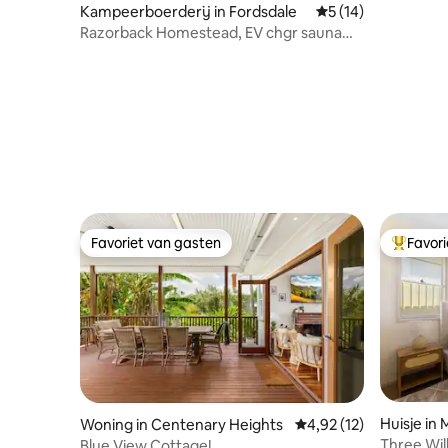
Kampeerboerderij in Fordsdale
Gemiddelde beoorde
5 (14)
Razorback Homestead, EV chgr sauna
duik sereniteit
Favoriet van gasten
Favor
Favoriet van gasten
Topfavor
Huisje in
Woning in Centenary Heights
Gemiddelde beoordelin
4,92 (12)
Three Wil
Blue View Cottage!