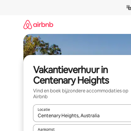
Ga
direct
naar
inhoud
Vakantieverhuur in
Centenary Heights
Vind en boek bijzondere accommodaties op
Airbnb
Locatie
Wanneer er suggesties beschikbaar zijn, maak je 
Aankomst