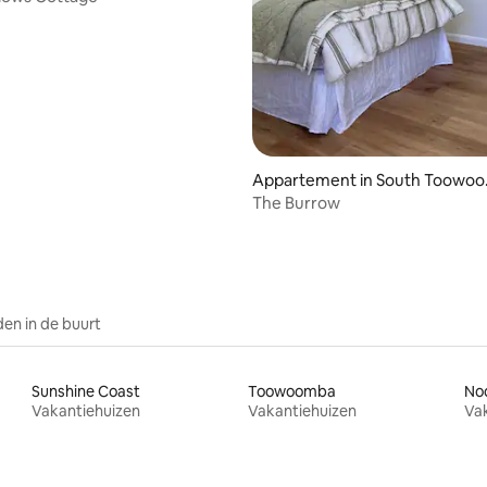
Appartement in South Toowoo
mba
The Burrow
en in de buurt
Sunshine Coast
Toowoomba
No
Vakantiehuizen
Vakantiehuizen
Va