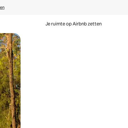
ven
Je ruimte op Airbnb zetten
ken of swipen.