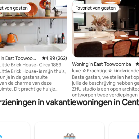
iet van gasten
Favoriet van gasten
iet van gasten
Favoriet van gasten
 in East Toowoom
Gemiddelde beoordeling van 4,99 uit 5, 262 r
4,99 (262)
 van 4,99 uit 5, 110 recensies
Woning in East Toowoomba
G
Little Brick House- Circa 1889
luxe ☆Prachtige☆ kindvriende
Little Brick House- is mijn thuis,
wandeling Queens Park
un je in de gastensuite
Beste gasten, we stellen het op 
 van de charme van deze
jullie de beschrijving hebben g
uimte. Dit prachtige huisje
ZHU studio is een open archite
1889 gebouwd door metselaar
ontworpen twee verdiepingen (
rzieningen in vakantiewoningen in Cen
bert Eldridge. Geniet van het
de achterzijde van het pand, da
 rustieke bakstenen interieur,
staat van het huisje aan de voo
d met mooie moderne
1910. De briljante ontwerpidee
. Centraal gelegen ten
upmarket voorzieningen geve
van het centrum van
geweldige ervaring voor jonge
a. Eldridge is gerenoveerd om
of je zakenreis. Houd er rekening mee
zellige, comfortabele, volledig
dat de loft niet geschikt is voo