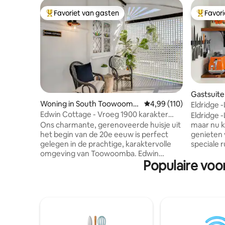
Favoriet van gasten
Favor
Topfavoriet van gasten
Topfavor
Gastsuite
ba
Woning in South Toowoomb
Gemiddelde beoordeling
4,99 (110)
Eldridge -
a
Edwin Cottage - Vroeg 1900 karakter
Eldridge -
huis
maar nu k
Ons charmante, gerenoveerde huisje uit
genieten
het begin van de 20e eeuw is perfect
speciale r
gelegen in de prachtige, karaktervolle
werd in 
omgeving van Toowoomba. Edwin
Populaire voo
Albert Eg
Cottage is in 1925 naar deze locatie
prachtige
verhuisd en is gevuld met historische
aangevul
charme en karakter. Wij zijn gelegen op
gemakken
4 minuten van de stad en op vijf minuten
opzichte 
van Queens Park. Het ligt op slechts 9
Toowoomb
minuten rijden van Gabbinbar en op 13
er een ge
minuten van het showterrein. We