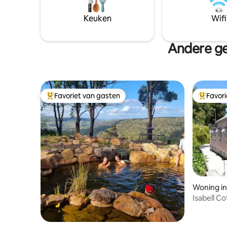
privéruim
hebben veel eetgelegenheden op
Dit is ge
minder dan een minuut lopen,
Keuken
Wifi
meeste di
waaronder een bakkerij, Fish & Chips,
reis bent.
Chinees, kebabs, café, Spar Express en
een slijterij.
Andere ge
Favoriet van gasten
Favor
Topfavoriet van gasten
Topfavor
Woning i
Isabell C
van huis