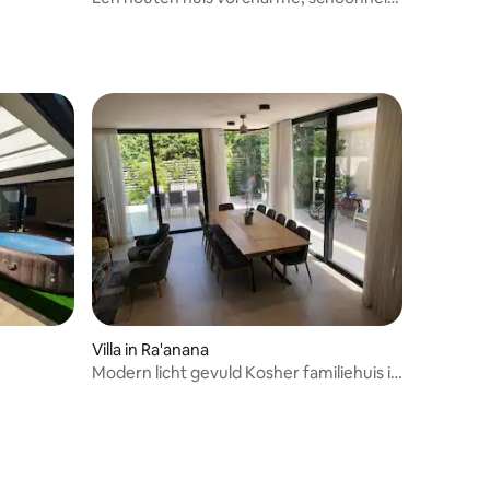
en liefde
Villa in Ra'anana
Modern licht gevuld Kosher familiehuis in
Ra'anana