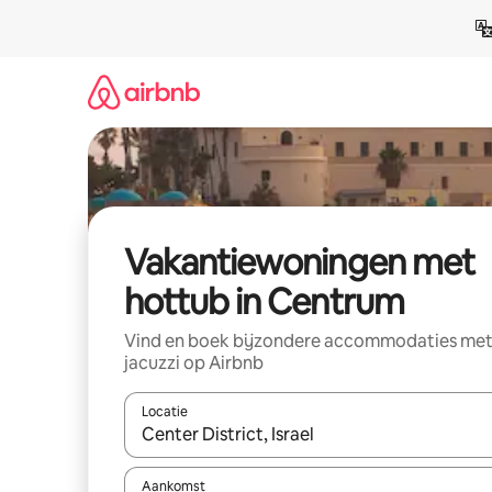
Ga
direct
naar
inhoud
Vakantiewoningen met
hottub in Centrum
Vind en boek bijzondere accommodaties me
jacuzzi op Airbnb
Locatie
Wanneer er suggesties beschikbaar zijn, maak je 
Aankomst