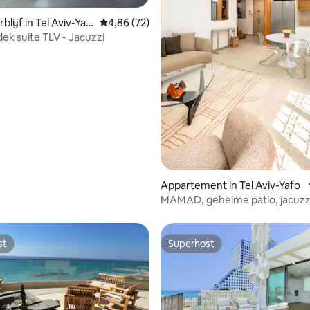
g van 4,84 uit 5, 31 recensies
lijf in Tel Aviv-Yaf
Gemiddelde beoordeling van 4,86 uit 5, 72 r
4,86 (72)
ek suite TLV - Jacuzzi
Appartement in Tel Aviv-Yafo
MAMAD, geheime patio, jacuzzi
buurt van de zee door FeelHo
st
Superhost
st
Superhost