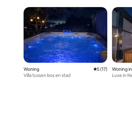
Woning
Gemiddelde beoorde
5 (17)
Woning i
Villa tussen bos en stad
Luxe in N