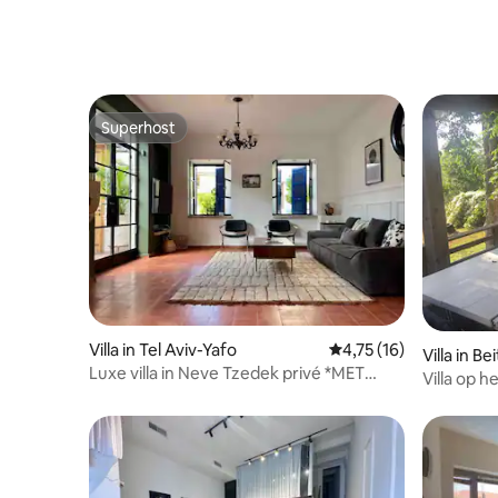
Superhost
Superhost
Villa in Tel Aviv-Yafo
Gemiddelde beoordelin
4,75 (16)
Villa in B
Luxe villa in Neve Tzedek privé *MET
Villa op h
MAMAD*