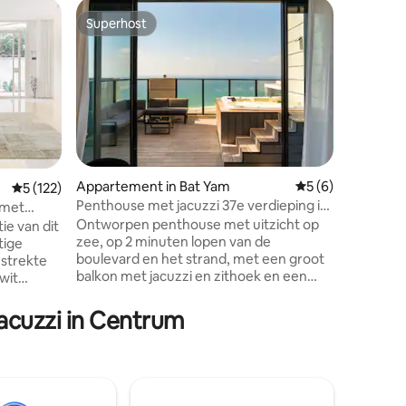
Appartem
Superhost
Superho
Superhost
Superho
Breeze Su
kamer (
Welkom bi
Dit stijlv
beroemde
Herzliya 
steenwor
het prach
perfect 
Geniet va
Appartement in Bat Yam
Gemiddelde beoord
5 (6)
Gemiddelde beoordeling van 5 uit 5, 122 recensies
5 (122)
binnenzw
Penthouse met jacuzzi 37e verdieping in
 met
ecensies
fitnessrui
Bat Yam MAMAD
Ontworpen penthouse met uitzicht op
ie van dit
slechts 
zee, op 2 minuten lopen van de
tige
Marina Ma
boulevard en het strand, met een groot
estrekte
ontdekke
balkon met jacuzzi en zithoek en een
wit
in Israël
prachtig uitzicht op zee. Het penthouse
ast met
vermaken. Verblijf in Breeze S
heeft 3 slaapkamers, 2,5 badkamers, een
stische
ervaar he
acuzzi in Centrum
volledig uitgeruste keuken, een ruime
n eigen
en stijl.
woonkamer met een slaapbank voor een
met een
tweepersoonsbed en een eethoek.
t op een
Perfect voor maximaal acht gasten. Het
zinghof-
penthouse is uitgerust met alles wat je
ar het