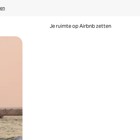
ven
Je ruimte op Airbnb zetten
ken of swipen.