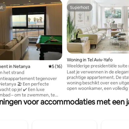
st
Superhost
st
Superhost
eling van 5 uit 5, 5 recensies
Woning in Tel Aviv-Yafo
Weelderige presidentiële suite
ent in Netanya
Gemiddelde beoordeling van 5 uit 5, 16 r
5 (16)
bubbelbad
Laat je verwennen in de elegant
n het strand
prachtige appartement. De sta
antieappartement tegenover
woning beschikt over een uitg
ya 🏖️ Een perfecte
open woonkamer, een volledig 
op je! ✔️ Een luxe
monochroom interieur in contr
mbad – om te zwemmen, te
houtafwerkingen, een minimali
eningen voor accommodaties met een j
n en lekker te zonnen. ✔️
esthetiek, een eigen sauna, ee
 Jacuzzi – momenten van echte
jacuzzi en een terras rondom 
ij. ✔️ Snookertafel – voor
barbecue. Ons appartement lig
id en eindeloos plezier. Grote
minuut loopafstand van het Di
met een perfecte kijkervaring
plein en op 6 minuten lopen na
ele gezin. Volledig uitgeruste