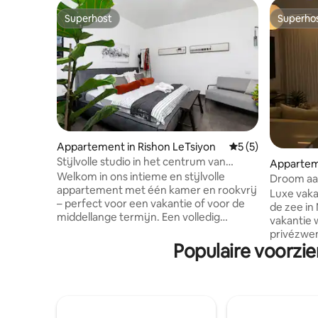
Superhost
Superho
Superhost
Superho
Appartement in Rishon LeTsiyon
Gemiddelde beoord
5 (5)
Stijlvolle studio in het centrum van
Appartem
Rishon LeZion
Welkom in ons intieme en stijlvolle
Droom aa
appartement met één kamer en rookvrij
Luxe vak
– perfect voor een vakantie of voor de
de zee in Netan
middellange termijn. Een volledig
vakantie wacht 
uitgeruste keuken, opbergkasten en een
privézwe
wasmachine. Het met zorg ingerichte
Populaire voorzi
ontspanne
appartement beschikt over een
Kwaliteit
ontspannende jacuzzi waar je kunt
verwenner
ontspannen en genieten van een rustige
gezellighe
en aangename sfeer. Het heerlijke
✔️ tv's – 
kingsize bed zorgt voor een nacht van
voor het h