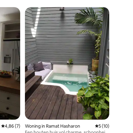
ecensies
Gemiddelde beoordeling van 4,86 uit 5, 7 recensies
4,86 (7)
Woning in Ramat Hasharon
Gemiddelde beoorde
5 (10)
Een houten huis vol charme, schoonheid