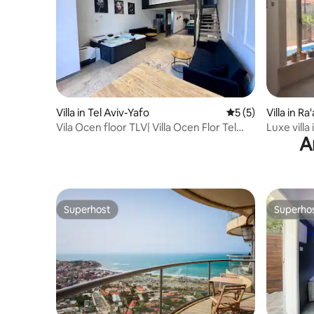
Villa in Tel Aviv-Yafo
Gemiddelde beoord
5 (5)
Villa in R
Vila Ocen floor TLV| Villa Ocen Flor Tel
Luxe villa in Raanana, 4 suites en
A
Aviv
zwemba
Superhost
Superho
Superhost
Superho