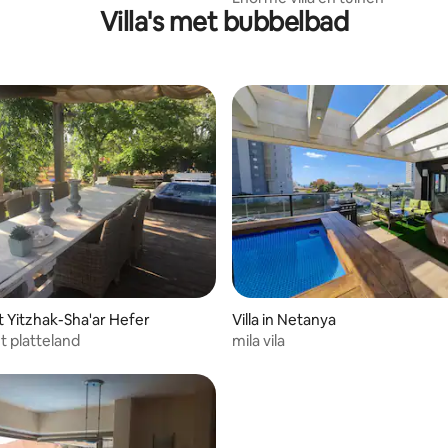
Villa's met bubbelbad
g van 4,75 uit 5, 16 recensies
eit Yitzhak-Sha'ar Hefer
Villa in Netanya
et platteland
mila vila