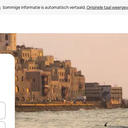
Sommige informatie is automatisch vertaald. 
Originele taal weerge
t
een keuze met je de pijltjestoetsen omhoog en omlaag, óf door te tik