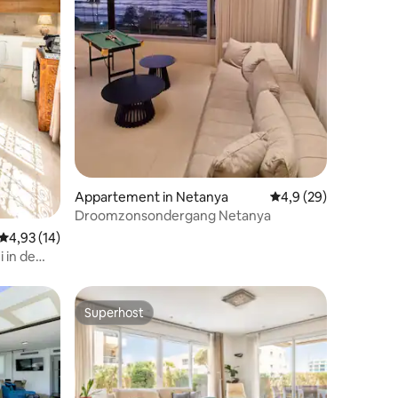
ecensies
Appartement in Netanya
Gemiddelde beoordeli
4,9 (29)
Droomzonsondergang Netanya
Gemiddelde beoordeling van 4,93 uit 5, 14 recensies
4,93 (14)
 in de
me
Superhost
Superhost