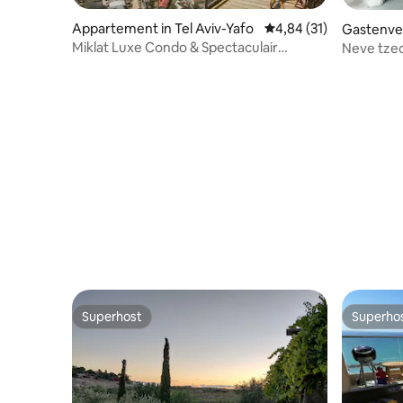
Appartement in Tel Aviv-Yafo
Gemiddelde beoordelin
4,84 (31)
Gastenverb
o
Miklat Luxe Condo & Spectaculair
Neve tzed
Uitzicht door FeelHome
Superhost
Superho
Superhost
Superho