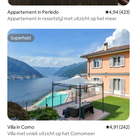
Appartement in Perledo
Gemiddelde beo
4,94 (423)
Appartement in resortstijl met uitzicht op het meer
Superhost
Superhost
Villa in Como
Gemiddelde beo
4,91 (242)
Villa met uniek uitzicht op het Comomeer