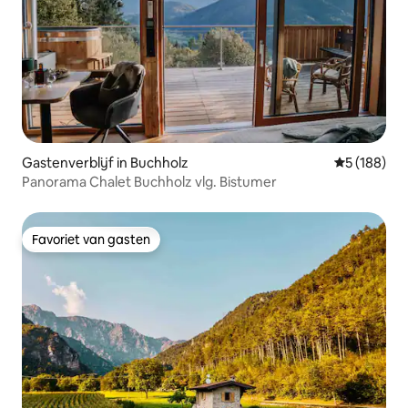
Gastenverblijf in Buchholz
Gemiddelde 
5 (188)
Panorama Chalet Buchholz vlg. Bistumer
Favoriet van gasten
Favoriet van gasten