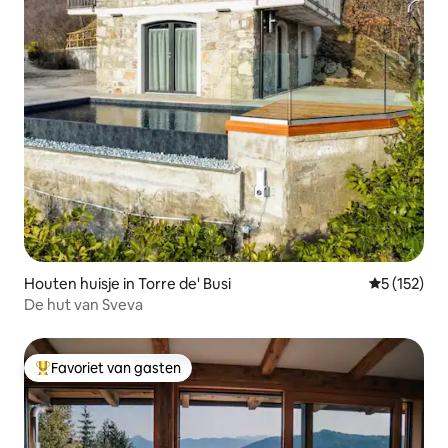
Houten huisje in Torre de' Busi
Gemiddelde 
5 (152)
De hut van Sveva
Favoriet van gasten
Topfavoriet van gasten