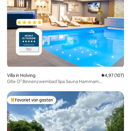
Villa in Holving
Gemiddelde beo
4,97 (107)
Gîte O² Binnenzwembad Spa Sauna Hammam
Bioscoopzaal
Favoriet van gasten
Topfavoriet van gasten