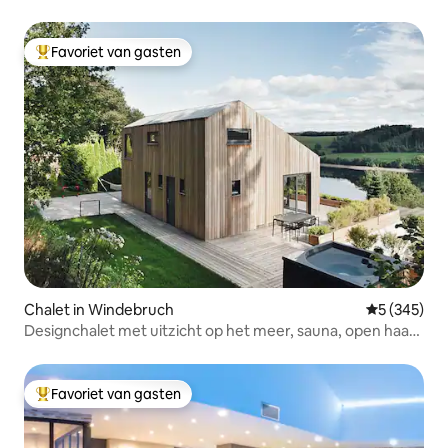
Favoriet van gasten
Topfavoriet van gasten
Chalet in Windebruch
Gemiddelde 
5 (345)
Designchalet met uitzicht op het meer, sauna, open haard
en jacuzzi
Favoriet van gasten
Topfavoriet van gasten