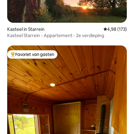
Kasteel in Starrein
Gemiddelde beo
4,98 (173)
Kasteel Starrein - Appartement - 2e verdieping
Favoriet van gasten
Topfavoriet van gasten