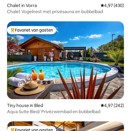
Chalet in Vorra
Gemiddelde beo
4,97 (430)
Chalet Vogelnest met privésauna en bubbelbad
Favoriet van gasten
Topfavoriet van gasten
Tiny house in Bled
Gemiddelde beo
4,97 (242)
Aqua Suite Bled/ Privézwembad en bubbelbad
Favoriet van gasten