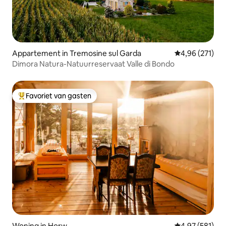
Appartement in Tremosine sul Garda
Gemiddelde beo
4,96 (271)
Dimora Natura-Natuurreservaat Valle di Bondo
Favoriet van gasten
Topfavoriet van gasten
Woning in Horw
Gemiddelde beo
4,97 (581)