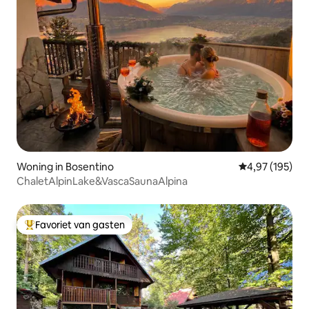
Woning in Bosentino
Gemiddelde beo
4,97 (195)
ChaletAlpinLake&VascaSaunaAlpina
Favoriet van gasten
Topfavoriet van gasten