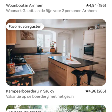
Woonboot in Arnhem
Gemiddelde beo
4,94 (186)
Woonark Gaudi aan de Rijn voor 2 personen Arnhem
Favoriet van gasten
Favoriet van gasten
Kampeerboerderij in Saulcy
Gemiddelde beo
4,96 (286)
Vakantie op de boerderij met het gezin