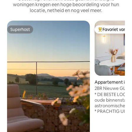
woningen kregen een hoge beoordeling voor hun
locatie, netheid en nog veel meer.
Superhost
Favoriet van g
Superhost
Topfavoriet van 
Appartement in Pr
2BR Nieuwe GLaMi-
stps naar CLoCK
* DE BESTE LOCATIE = In het hart
oude binnenstad, 
astronomische klok
* PRACHTIG UITZICHT = Gen
adembenemende
bezienswaardighed
daken en torens. 