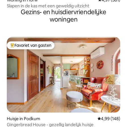
Slapen in de kas met een geweldig uitzicht
Gezins- en huisdiervriendelijke
woningen
Favoriet van gasten
Topfavoriet van gasten
Huisje in Podkum
Gemiddelde beo
4,99 (148)
Gingerbread House - gezellig landelijk huisje