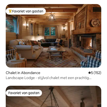
Favoriet van gasten
Topfavoriet van gasten
Chalet in Abondance
Gemiddelde 
5 (152)
Landscape Lodge - stijlvol chalet met een prachtig
uitzicht
Favoriet van gasten
Favoriet van gasten