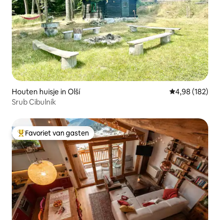
Houten huisje in Olší
Gemiddelde beo
4,98 (182)
Srub Cibulník
Favoriet van gasten
Topfavoriet van gasten