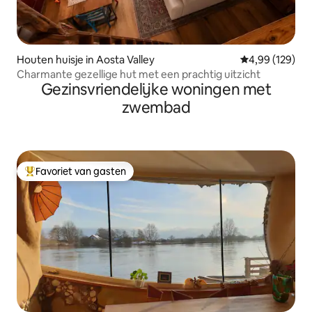
Houten huisje in Aosta Valley
Gemiddelde beo
4,99 (129)
Charmante gezellige hut met een prachtig uitzicht
Gezinsvriendelijke woningen met
zwembad
Favoriet van gasten
Topfavoriet van gasten