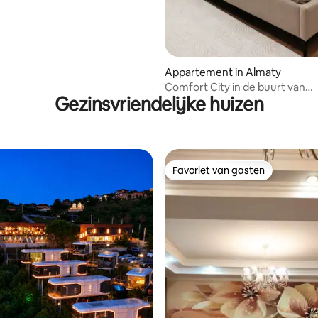
Appartement in Almaty
Comfort City in de buurt van
Gezinsvriendelijke huizen
winkelcentrum MEGA Alma-At
Favoriet van gasten
Favoriet van gasten
 van 4,95 uit 5, 55 recensies