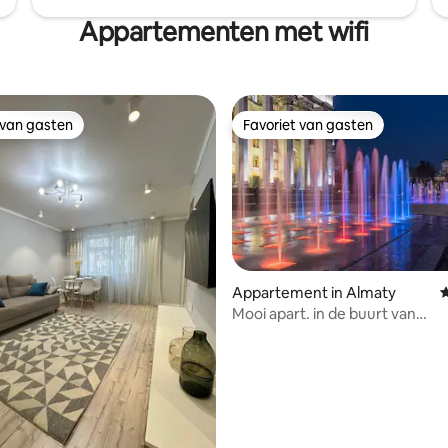
Appartementen met wifi
 van gasten
Favoriet van gasten
 van gasten
Favoriet van gasten
Appartement in Almaty
G
g van 4,89 uit 5, 9 recensies
Mooi apart. in de buurt van
voetgangersstraat (centraal)