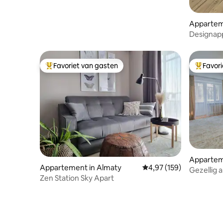
Appartem
Designap
BESTE loca
Favoriet van gasten
Favor
Topfavoriet van gasten
Topfavor
Appartem
Appartement in Almaty
Gemiddelde beoordeling 
4,97 (159)
Gezellig 
Zen Station Sky Apart
van Alma