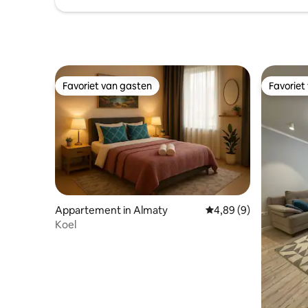
Favoriet van gasten
Favoriet
Favoriet van gasten
Favoriet
Appartement in Almaty
Gemiddelde beoordelin
4,89 (9)
Koel