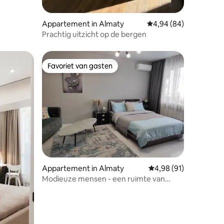
recensies
Appartement in Almaty
Gemiddelde beoordelin
4,94 (84)
Prachtig uitzicht op de bergen
Favoriet van gasten
Favoriet van gasten
ecensies
Appartement in Almaty
Gemiddelde beoordelin
4,98 (91)
Modieuze mensen - een ruimte van
comfort en stijl in Almaty.