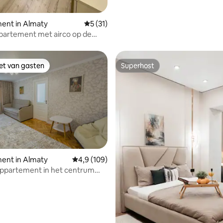
ent in Almaty
Gemiddelde beoordeling van 5 uit 5, 31 
5 (31)
partement met airco op de
tie.
iet van gasten
Superhost
iet van gasten
Superhost
ent in Almaty
Gemiddelde beoordeling van 4,9 uit 5, 109 r
4,9 (109)
van 4,97 uit 5, 159 recensies
appartement in het centrum
ty