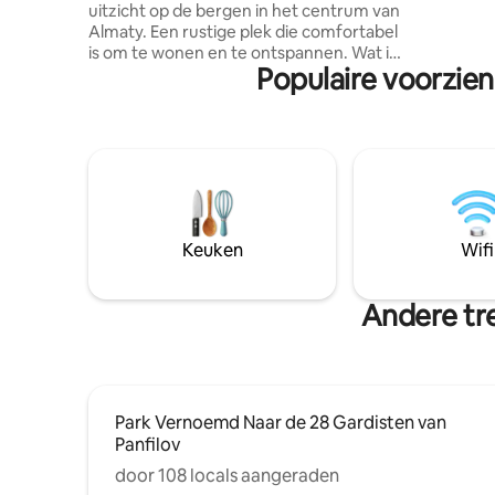
uitzicht op de bergen in het centrum van
wandeling
Almaty. Een rustige plek die comfortabel
cafés, su
is om te wonen en te ontspannen. Wat is
openbaar verv
Populaire voorzien
er binnen: * Ruime woonkamer * 2 aparte
appartement: De totale op
slaapkamers * Comfortabele bedden en
48 m² • 2 aparte kamers • 4 bedden: een
beddengoed * Goed gevulde keuken *
tweepers
Badkamer en aparte doucheruimte *
bank
Volop licht en ruimte Geschikt voor 4–5
gasten. Ligging: Gunstige ligging in
Almaty. Stadscentrum. Winkels, cafés en
alles wat je nodig hebt zijn vlakbij. Dat
werkt: * voor gezinnen * voor
Keuken
Wifi
stadsbezoekers * wie comfort op prijs
stelt Het appartement is schoon en komt
overeen met de foto's.
Andere tre
Park Vernoemd Naar de 28 Gardisten van
Panfilov
door 108 locals aangeraden