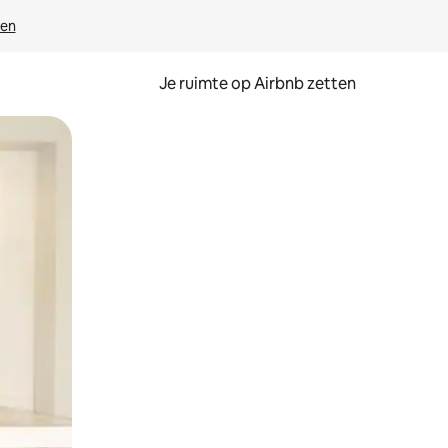
ven
Je ruimte op Airbnb zetten
ken of swipen.