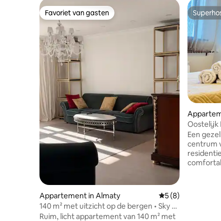
Favoriet van gasten
Superho
Favoriet van gasten
Superho
Appartem
Oostelij
Een gezel
centrum 
residentieel co
comforta
het woon
verdiepin
de stad i
Appartement in Almaty
Gemiddelde beoord
5 (8)
huur. Geweldige locatie Het huis ligt
140 m² met uitzicht op de bergen • Sky &
tussen he
Silence, Almaty
Ruim, licht appartement van 140 m² met
Park — ee