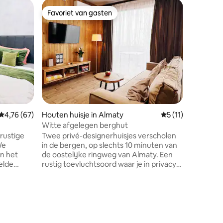
Appartem
Favoriet van gasten
Favor
Favoriet van gasten
Topfavo
The Boh
Unieke k
rustige c
bohemien
estheten
Klimt-sti
parket e
pootjes c
een balko
een proje
ecensies
Gemiddelde beoordeling van 4,76 uit 5, 67 recensies
4,76 (67)
Houten huisje in Almaty
Gemiddelde beoorde
5 (11)
filmavon
achter di
Witte afgelegen berghut
voor een
rustige
Twee privé-designerhuisjes verscholen
loopafst
We
in de bergen, op slechts 10 minuten van
historisc
n het
de oostelijke ringweg van Almaty. Een
schrijver
elde
rustig toevluchtsoord waar je in privacy
rk voor
kunt ontspannen, kunt genieten van
,
uitzicht op de bergen en
or elke
zonsondergangen over de stad, frisse
ullen zijn
lucht kunt inademen en kunt
ontspannen in zorgvuldig ontworpen
d in de
interieurs. De huisjes en de omgeving