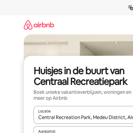
Ga
direct
naar
inhoud
Huisjes in de buurt van
Centraal Recreatiepark
Boek unieke vakantieverblijven, woningen en
meer op Airbnb
Locatie
Wanneer er suggesties beschikbaar zijn, maak je 
Aankomst