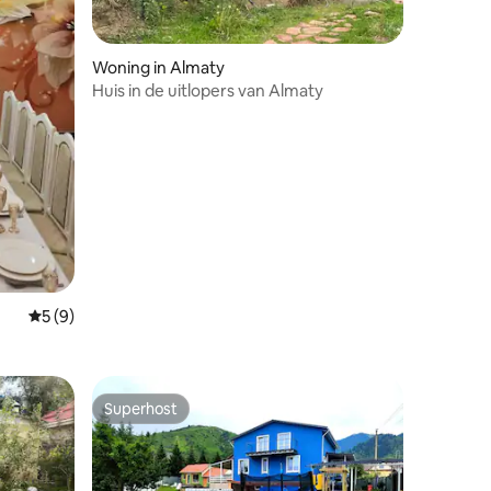
Woning in Almaty
Huis in de uitlopers van Almaty
Gemiddelde beoordeling van 5 uit 5, 9 recensies
5 (9)
Superhost
Superhost