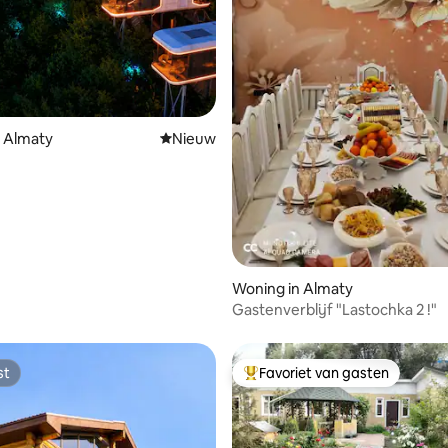
n Almaty
Nieuwe accommodatie
Nieuw
Woning in Almaty
Gastenverblijf "Lastochka 2 !"
st
Favoriet van gasten
st
Topfavoriet van gasten