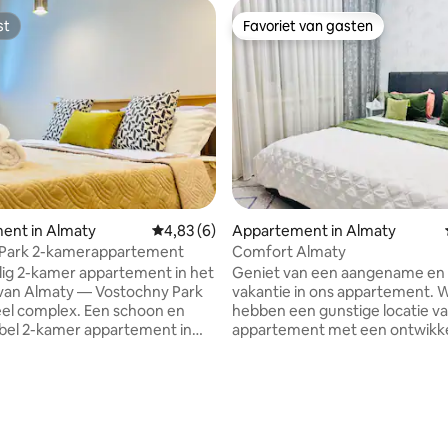
st
Favoriet van gasten
st
Favoriet van gasten
ent in Almaty
Gemiddelde beoordeling van 4,83 uit 5, 6 r
4,83 (6)
Appartement in Almaty
k Park 2-kamerappartement
Comfort Almaty
lig 2-kamer appartement in het
Geniet van een aangename en 
van Almaty — Vostochny Park
vakantie in ons appartement. 
mplex. Een schoon en
hebben een gunstige locatie va
bel 2-kamer appartement in
appartement met een ontwikk
complex Vostochny Park (13e
infrastructuur Arbat, TsUM, Pa
g) met een prachtig uitzicht op
Cultuur en Recreatie, museum
s beschikbaar voor dagelijkse
winkelcentrum, restaurants vo
eling van 5 uit 5, 8 recensies
smaak, apotheken, die handig z
t 28 Panfilovtsy Park en Gorky
voor toeristen en ook voor
n geweldige plek voor
zakenreizigers. Na een lange tij