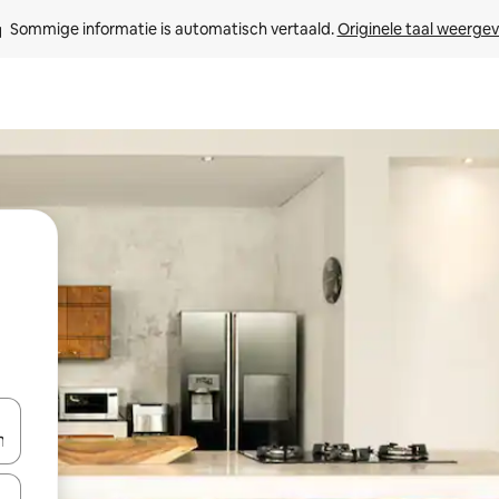
Sommige informatie is automatisch vertaald. 
Originele taal weerge
een keuze met je de pijltjestoetsen omhoog en omlaag, óf door te tik