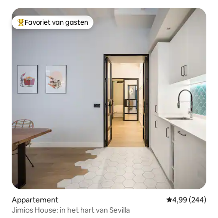
Favoriet van gasten
Topfavoriet van gasten
Appartement
Gemiddelde beo
4,99 (244)
Jimios House: in het hart van Sevilla