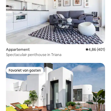
Appartement
Gemiddelde beo
4,86 (401)
Spectaculair penthouse in Triana
Favoriet van gasten
Favoriet van gasten