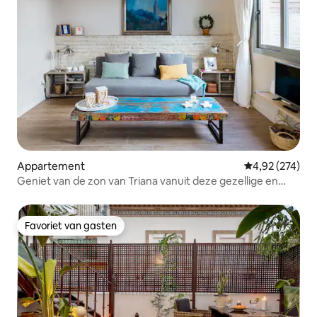
Appartement
Gemiddelde beo
4,92 (274)
Geniet van de zon van Triana vanuit deze gezellige en
originele flat met groot terras
Favoriet van gasten
Favoriet van gasten