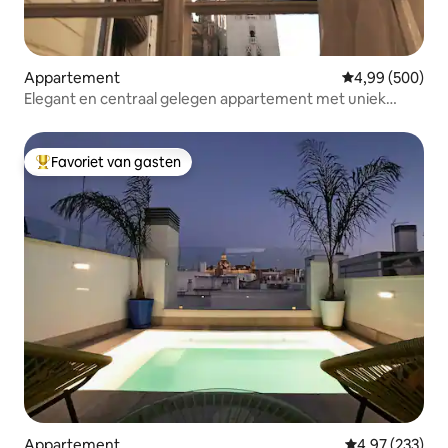
Appartement
Gemiddelde beo
4,99 (500)
Elegant en centraal gelegen appartement met uniek
uitzicht
Favoriet van gasten
Topfavoriet van gasten
Appartement
Gemiddelde beo
4,97 (233)