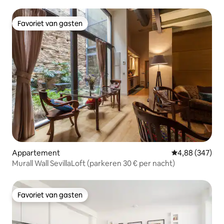
Favoriet van gasten
Favoriet van gasten
Appartement
Gemiddelde beo
4,88 (347)
Murall Wall SevillaLoft (parkeren 30 € per nacht)
Favoriet van gasten
Favoriet van gasten