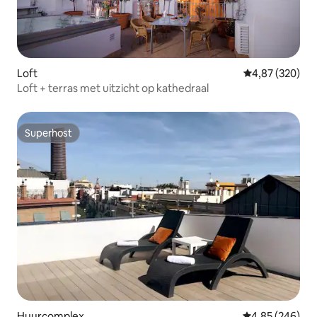
Loft
Gemiddelde beo
4,87 (320)
Loft + terras met uitzicht op kathedraal
Superhost
Superhost
Huurcomplex
Gemiddelde beo
4,85 (246)