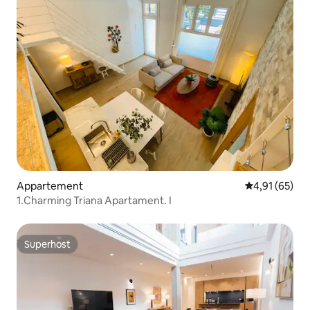
Appartement
Gemiddelde be
4,91 (65)
1.Charming Triana Apartament. I
Superhost
Superhost