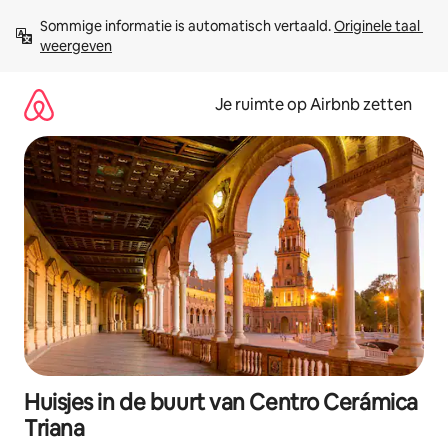
Ga
Sommige informatie is automatisch vertaald. 
Originele taal 
direct
weergeven
naar
inhoud
Je ruimte op Airbnb zetten
Huisjes in de buurt van Centro Cerámica
Triana