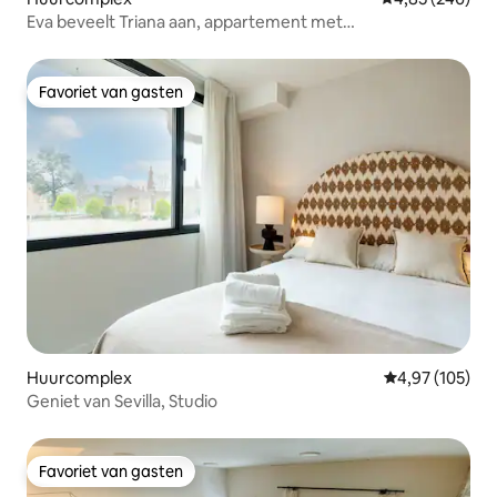
Eva beveelt Triana aan, appartement met
tweepersoonsbed...
Favoriet van gasten
Favoriet van gasten
Huurcomplex
Gemiddelde beo
4,97 (105)
Geniet van Sevilla, Studio
Favoriet van gasten
Favoriet van gasten