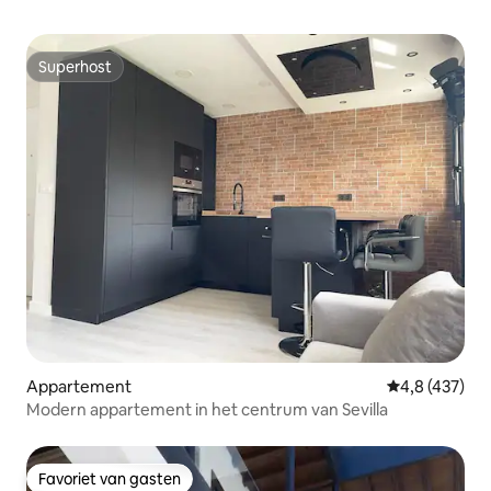
Superhost
Superhost
Appartement
Gemiddelde be
4,8 (437)
Modern appartement in het centrum van Sevilla
Favoriet van gasten
Favoriet van gasten