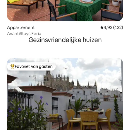
Appartement
Gemiddelde beo
4,92 (422)
AvantiStays Feria
Gezinsvriendelijke huizen
Favoriet van gasten
Topfavoriet van gasten