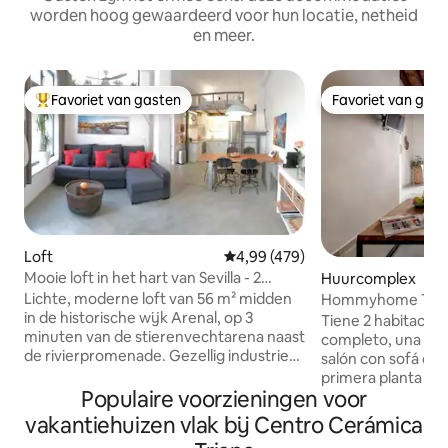
worden hoog gewaardeerd voor hun locatie, netheid
en meer.
Favoriet van gasten
Favoriet van gas
Topfavoriet van gasten
Favoriet van gas
Loft
Gemiddelde beoordeling van 4,99
4,99 (479)
Mooie loft in het hart van Sevilla - 2
Huurcomplex
badkamers
Lichte, moderne loft van 56 m² midden
Hommyhome Tria
in de historische wijk Arenal, op 3
Boetiekapparteme
Tiene 2 habitacion
minuten van de stierenvechtarena naast
completo, una coc
de rivierpromenade. Gezellig industrieel
salón con sofá cama. Se encuentra
design om je goed te voelen. Hoge
primera planta de 
kamers, grote ramen. Geen verkeers-
Populaire voorzieningen voor
Hay que subir un 
of publawaai. Ideaal om te ontspannen
para llegar al apa
vakantiehuizen vlak bij Centro Cerámica
na een bezoek aan de stad. Slechts 3-10
ascensor. El cliente sólo puede alojar el