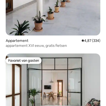
Appartement
Gemiddelde beo
4,87 (334)
appartement XVI eeuw, gratis fietsen
Favoriet van gasten
Favoriet van gasten