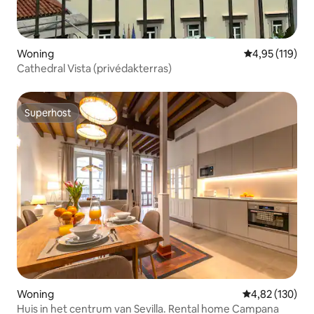
Woning
Gemiddelde beo
4,95 (119)
Cathedral Vista (privédakterras)
Superhost
Superhost
Woning
Gemiddelde beo
4,82 (130)
Huis in het centrum van Sevilla. Rental home Campana