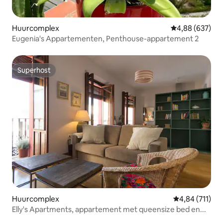
Huurcomplex
Gemiddelde beo
4,88 (637)
Eugenia's Appartementen, Penthouse-appartement 2
Superhost
Superhost
Huurcomplex
Gemiddelde beo
4,84 (711)
Elly's Apartments, appartement met queensize bed en...