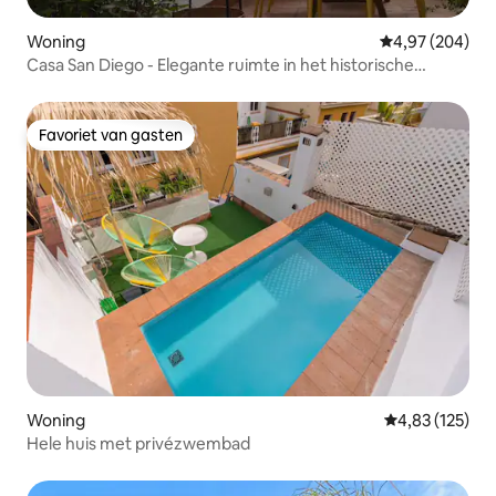
Woning
Gemiddelde beo
4,97 (204)
Casa San Diego - Elegante ruimte in het historische
centrum
Favoriet van gasten
Favoriet van gasten
Woning
Gemiddelde beo
4,83 (125)
Hele huis met privézwembad