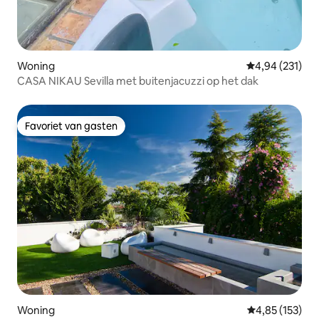
Woning
Gemiddelde beo
4,94 (231)
CASA NIKAU Sevilla met buitenjacuzzi op het dak
Favoriet van gasten
Favoriet van gasten
Woning
Gemiddelde beo
4,85 (153)