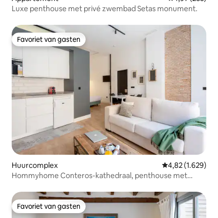
Luxe penthouse met privé zwembad Setas monument.
Favoriet van gasten
Favoriet van gasten
Huurcomplex
Gemiddelde beoor
4,82 (1.629)
Hommyhome Conteros-kathedraal, penthouse met
terras...
Favoriet van gasten
Favoriet van gasten