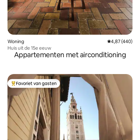
Woning
Gemiddelde beo
4,87 (440)
Huis uit de 15e eeuw
Appartementen met airconditioning
Favoriet van gasten
Topfavoriet van gasten