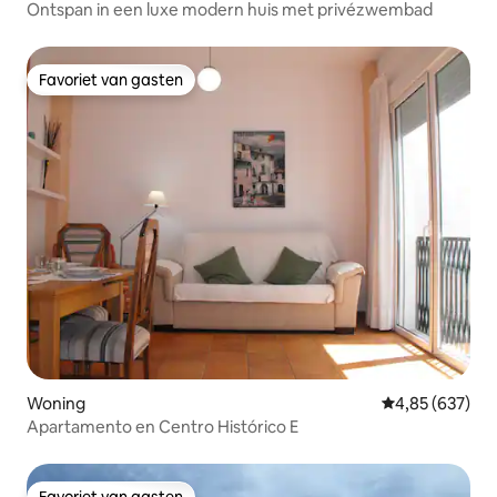
Ontspan in een luxe modern huis met privézwembad
Favoriet van gasten
Favoriet van gasten
Woning
Gemiddelde beo
4,85 (637)
Apartamento en Centro Histórico E
Favoriet van gasten