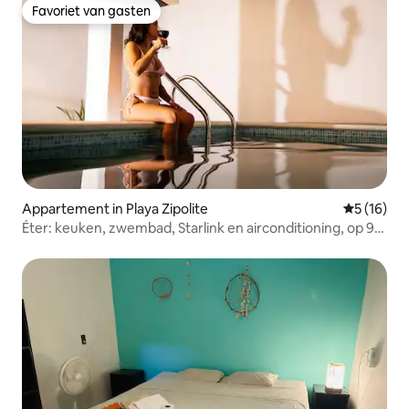
Favoriet van gasten
Favoriet van gasten
Appartement in Playa Zipolite
Gemiddelde
5 (16)
Éter: keuken, zwembad, Starlink en airconditioning, op 9
minuten van het strand