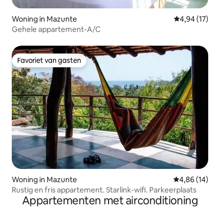
Woning in Mazunte
Gemiddelde be
4,94 (17)
Gehele appartement-A/C
Favoriet van gasten
Favoriet van gasten
Woning in Mazunte
Gemiddelde be
4,86 (14)
Rustig en fris appartement. Starlink-wifi. Parkeerplaats
Appartementen met airconditioning