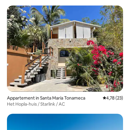
airconditioning in alle kamers
Appartement in Santa María Tonameca
Gemiddelde be
4,78 (23)
Het Hopla-huis / Starlink / AC