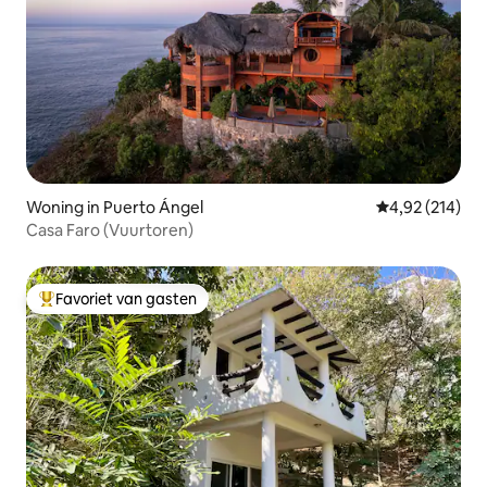
Woning in Puerto Ángel
Gemiddelde beo
4,92 (214)
Casa Faro (Vuurtoren)
Favoriet van gasten
Topfavoriet van gasten