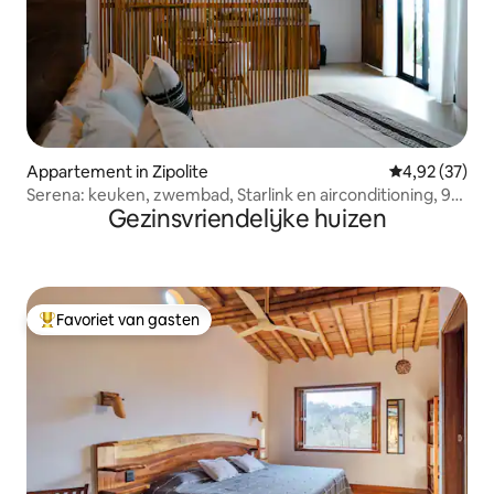
Appartement in Zipolite
Gemiddelde be
4,92 (37)
Serena: keuken, zwembad, Starlink en airconditioning, 9
Gezinsvriendelijke huizen
minuten van het strand
Favoriet van gasten
Topfavoriet van gasten