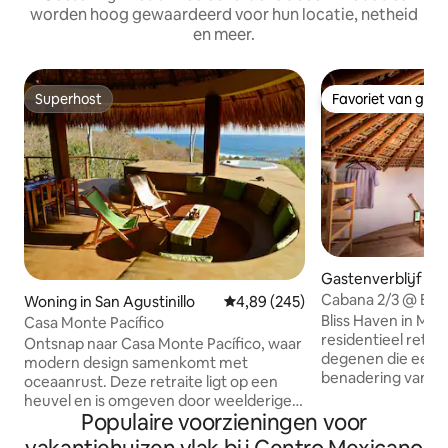
worden hoog gewaardeerd voor hun locatie, netheid
en meer.
Superhost
Favoriet van gas
Superhost
Favoriet van gas
Gastenverblijf in
Cabana 2/3 @ Blis
Woning in San Agustinillo
Gemiddelde beoordeling van 4,89
4,89 (245)
Bliss Haven in Maz
Casa Monte Pacífico
residentieel retr
Ontsnap naar Casa Monte Pacífico, waar
degenen die een 
modern design samenkomt met
benadering van het
oceaanrust. Deze retraite ligt op een
beoefenen. Met 9 
heuvel en is omgeven door weelderige
accommodaties e
Populaire voorzieningen voor
jungle boven de Stille Oceaan. Het biedt
meditatiekamer b
plaats aan maximaal 8 gasten en ligt op