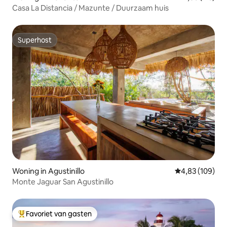
Casa La Distancia / Mazunte / Duurzaam huis
Superhost
Superhost
Woning in Agustinillo
Gemiddelde beo
4,83 (109)
Monte Jaguar San Agustinillo
Favoriet van gasten
Topfavoriet van gasten