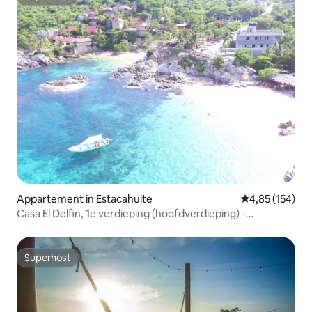
Superhost
Appartement in Estacahuite
Gemiddelde beo
4,85 (154)
Casa El Delfin, 1e verdieping (hoofdverdieping) -
Estacahuite
Superhost
Superhost