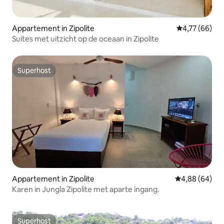
Appartement in Zipolite
Gemiddelde be
4,77 (66)
Suites met uitzicht op de oceaan in Zipolite
Superhost
Superhost
Appartement in Zipolite
Gemiddelde be
4,88 (64)
Karen in Jungla Zipolite met aparte ingang.
Superhost