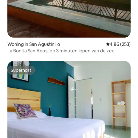
Woning in San Agustinillo
Gemiddelde beo
4,86 (253)
La Bonita San Agus, op 3 minuten lopen van de zee
Superhost
Superhost