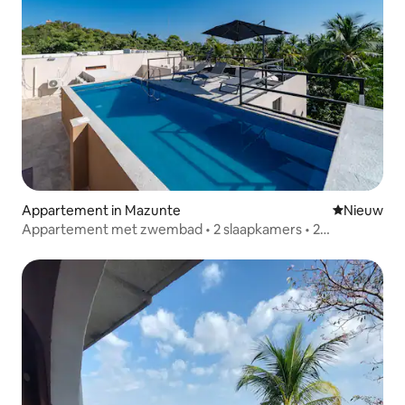
Appartement in Mazunte
Nieuwe ac
Nieuw
Appartement met zwembad • 2 slaapkamers • 2
badkamers • Airconditioning • 5 minuten naar het strand