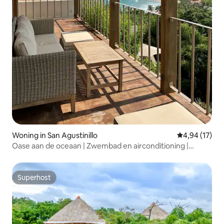
Woning in San Agustinillo
Gemiddelde be
4,94 (17)
Oase aan de oceaan | Zwembad en airconditioning |
Strand 3 minuten lopen
Superhost
Superhost