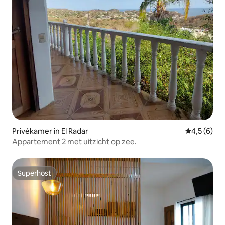
Privékamer in El Radar
Gemiddelde 
4,5 (6)
Appartement 2 met uitzicht op zee.
Superhost
Superhost