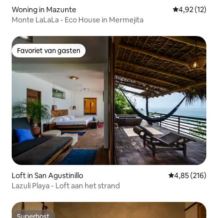
Woning in Mazunte
Gemiddelde be
4,92 (12)
Monte LaLaLa - Eco House in Mermejita
Favoriet van gasten
Favoriet van gasten
Loft in San Agustinillo
Gemiddelde beo
4,85 (216)
Lazuli Playa - Loft aan het strand
Superhost