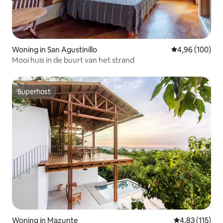
Woning in San Agustinillo
Gemiddelde beo
4,96 (100)
Mooi huis in de buurt van het strand
Superhost
Superhost
Woning in Mazunte
Gemiddelde beo
4,83 (115)