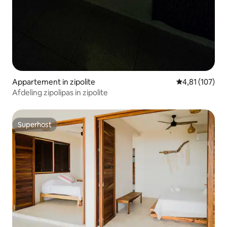
Appartement in zipolite
Gemiddelde beo
4,81 (107)
Afdeling zipolipas in zipolite
Superhost
Superhost