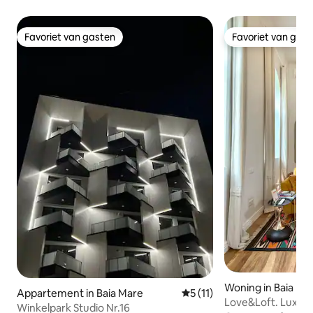
Favoriet van gasten
Favoriet van gas
Favoriet van gasten
Favoriet van gas
Woning in Baia Ma
Appartement in Baia Mare
Gemiddelde beoordeling van 
5 (11)
Love&Loft. Luxe c
Winkelpark Studio Nr.16