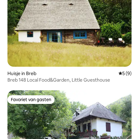
Huisje in Breb
Gemiddeld
5 (9)
Breb 148 Local Food&Garden, Little Guesthouse
Favoriet van gasten
Favoriet van gasten