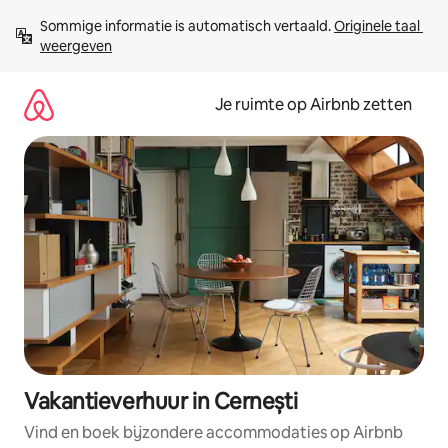
Ga
Sommige informatie is automatisch vertaald. 
Originele taal 
direct
weergeven
naar
inhoud
Je ruimte op Airbnb zetten
Vakantieverhuur in Cernești
Vind en boek bijzondere accommodaties op Airbnb