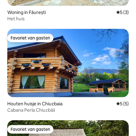
Woning in Făurești
Gemiddeld
5 (3)
Het huis
Favoriet van gasten
Favoriet van gasten
Houten huisje in Chiuzbaia
Gemiddeld
5 (5)
Cabana Perla Chiuzbăii
Favoriet van gasten
Favoriet van gasten