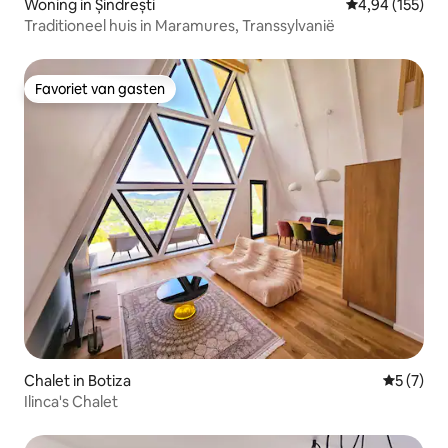
Woning in Șindrești
Gemiddelde beo
4,94 (155)
Traditioneel huis in Maramures, Transsylvanië
Favoriet van gasten
Favoriet van gasten
Chalet in Botiza
Gemiddeld
5 (7)
Ilinca's Chalet