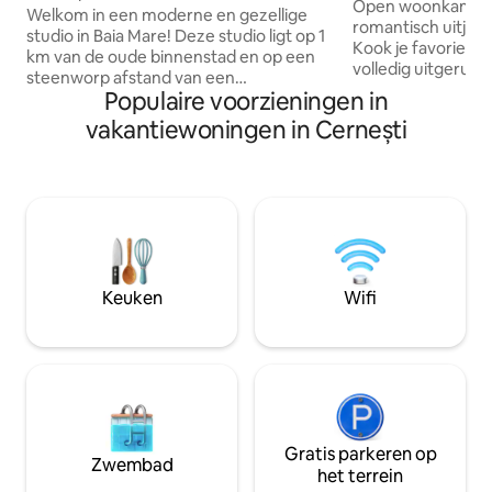
privétuin
Open woonkamer 
Welkom in een moderne en gezellige
romantisch uitje of
studio in Baia Mare! Deze studio ligt op 1
Kook je favoriete 
km van de oude binnenstad en op een
volledig uitgerus
steenworp afstand van een
met een kopje koffi
Populaire voorzieningen in
winkelcentrum en beschikt over snelle
van jou tijdens je 
wifi, een smart-tv, een volledig
vakantiewoningen in Cernești
steenworp afstan
uitgeruste keuken, een wasmachine en
centrum van de st
droger en een eigen balkon met een
toegang tot alles.
terras, perfect om te genieten van een
naar een café of
kopje koffie. Het omvat ook
die je niet mag mis
ondergrondse parkeerplaats nr. 7. Ideaal
loopafstand. Ik kij
voor koppels of zakenreizigers, het is de
verwelkomen en je
perfecte plek om te ontspannen en de
onvergetelijk te 
stad te verkennen. Boek vandaag nog je
Keuken
Wifi
verblijf!
Gratis parkeren op
Zwembad
het terrein