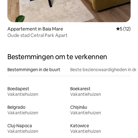
Appartement in Baia Mare
Gemiddelde
5 (12)
Oude stad Cetral Park Apart
Bestemmingen om te verkennen
Bestemmingen in de buurt
Beste bezienswaardigheden in de
Boedapest
Boekarest
Vakantiehuizen
Vakantiehuizen
Belgrado
Chișinău
Vakantiehuizen
Vakantiehuizen
Cluj-Napoca
Katowice
Vakantiehuizen
Vakantiehuizen