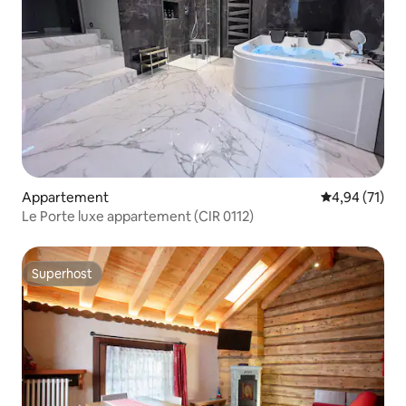
Appartement
Gemiddelde be
4,94 (71)
Le Porte luxe appartement (CIR 0112)
Superhost
Superhost