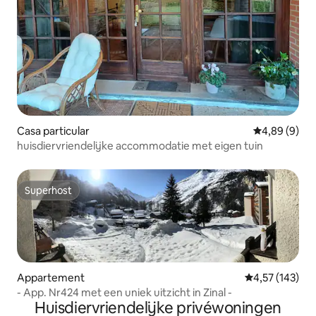
Casa particular
Gemiddelde b
4,89 (9)
huisdiervriendelijke accommodatie met eigen tuin
Superhost
Superhost
Appartement
Gemiddelde beo
4,57 (143)
- App. Nr424 met een uniek uitzicht in Zinal -
Huisdiervriendelijke privéwoningen