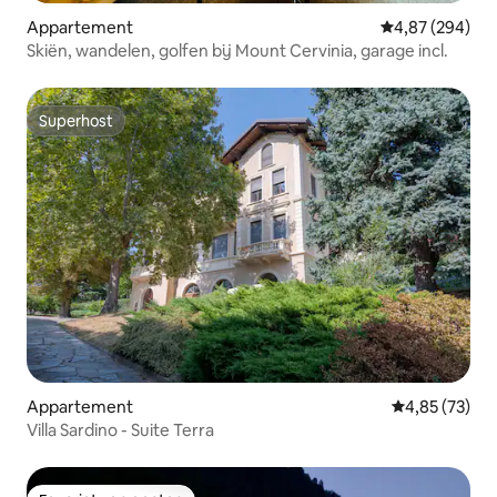
Appartement
Gemiddelde beo
4,87 (294)
Skiën, wandelen, golfen bij Mount Cervinia, garage incl.
Superhost
Superhost
Appartement
Gemiddelde be
4,85 (73)
Villa Sardino - Suite Terra