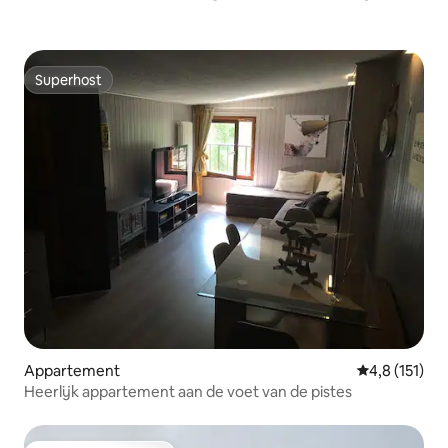
Superhost
Superhost
Appartement
Gemiddelde be
4,8 (151)
Heerlijk appartement aan de voet van de pistes