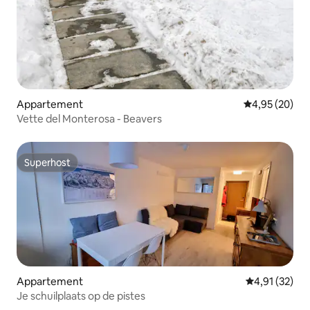
Appartement
Gemiddelde be
4,95 (20)
Vette del Monterosa - Beavers
Superhost
Superhost
Appartement
Gemiddelde be
4,91 (32)
Je schuilplaats op de pistes