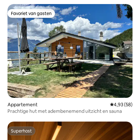
Favoriet van gasten
Favoriet van gasten
Appartement
Gemiddelde be
4,93 (58)
Prachtige hut met adembenemend uitzicht en sauna
Superhost
Superhost