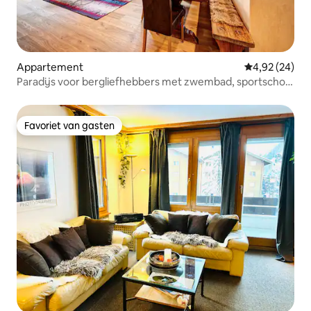
Appartement
Gemiddelde be
4,92 (24)
Paradijs voor bergliefhebbers met zwembad, sportschool
en sauna
Favoriet van gasten
Favoriet van gasten