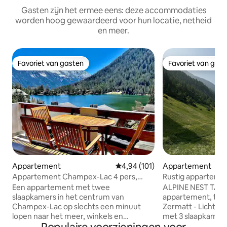
Gasten zijn het ermee eens: deze accommodaties
worden hoog gewaardeerd voor hun locatie, netheid
en meer.
Favoriet van gasten
Favoriet van gas
Favoriet van gasten
Favoriet van gas
Appartement
Gemiddelde beoordeling van 4,94
4,94 (101)
Appartement
Appartement Champex-Lac 4 pers,
Rustig appartem
uitzicht op het meer, centraal
uitzicht
Een appartement met twee
ALPINE NEST TÄSCH
slaapkamers in het centrum van
appartement, toe
Champex-Lac op slechts een minuut
Zermatt - Licht,
lopen naar het meer, winkels en
met 3 slaapkamers 
restaurants. Onlangs gerenoveerd naar
auto-toegankelijk