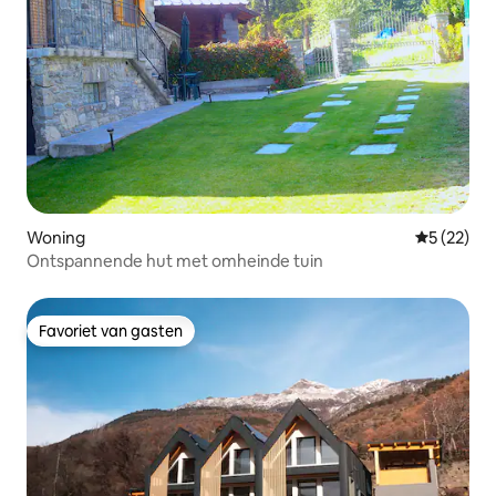
Woning
Gemiddelde
5 (22)
Ontspannende hut met omheinde tuin
Favoriet van gasten
Favoriet van gasten