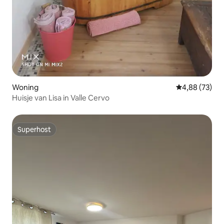
Woning
Gemiddelde be
4,88 (73)
Huisje van Lisa in Valle Cervo
Superhost
Superhost