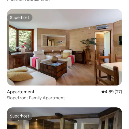
Superhost
Superhost
Appartement
Gemiddelde be
4,89 (27)
Slopefront Family Apartment
Superhost
Superhost