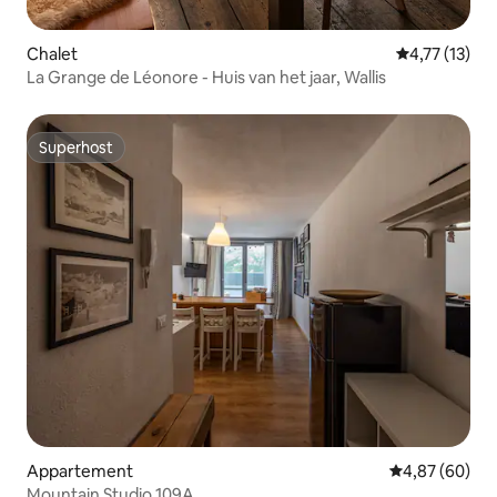
Chalet
Gemiddelde be
4,77 (13)
La Grange de Léonore - Huis van het jaar, Wallis
Superhost
Superhost
Appartement
Gemiddelde be
4,87 (60)
Mountain Studio 109A