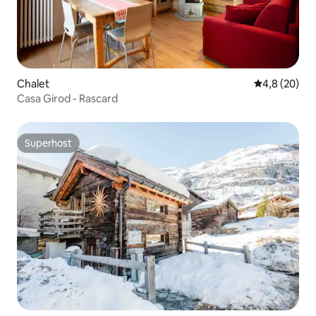
Chalet
Gemiddelde b
4,8 (20)
Casa Girod - Rascard
Superhost
Superhost