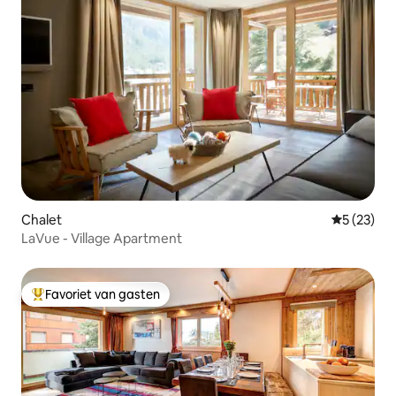
Chalet
Gemiddelde
5 (23)
LaVue - Village Apartment
Favoriet van gasten
Topfavoriet van gasten