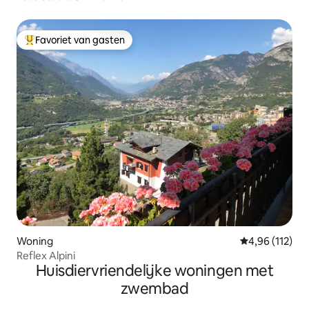
Favoriet van gasten
Topfavoriet van gasten
Woning
Gemiddelde beo
4,96 (112)
Reflex Alpini
Huisdiervriendelijke woningen met
zwembad