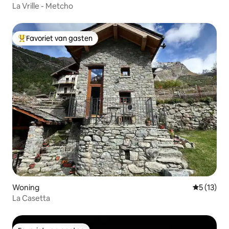
La Vrille - Metcho
Favoriet van gasten
Topfavoriet van gasten
Woning
Gemiddelde
5 (13)
La Casetta