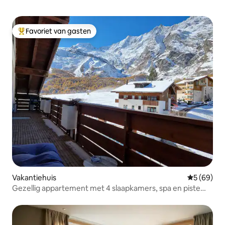
Favoriet van gasten
Topfavoriet van gasten
Vakantiehuis
Gemiddelde
5 (69)
Gezellig appartement met 4 slaapkamers, spa en piste
in/uit