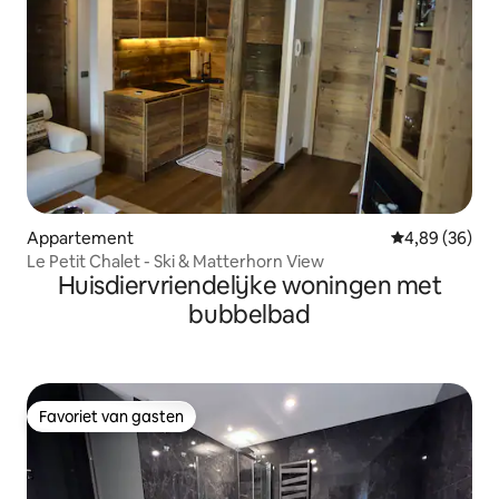
Appartement
Gemiddelde be
4,89 (36)
Le Petit Chalet - Ski & Matterhorn View
Huisdiervriendelijke woningen met
bubbelbad
Favoriet van gasten
Favoriet van gasten