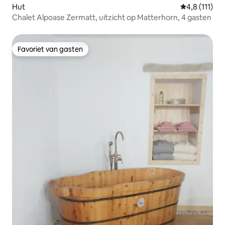
Hut
Gemiddelde b
4,8 (111)
Chalet Alpoase Zermatt, uitzicht op Matterhorn, 4 gasten
Favoriet van gasten
Favoriet van gasten