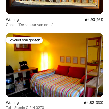
Woning
Gemiddelde beo
4,93 (161)
Chalet "De schuur van oma"
Favoriet van gasten
Favoriet van gasten
Woning
Gemiddelde beo
4,82 (330)
Tutu Studio CIR N 0270