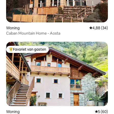
Woning
Gemiddelde be
4,88 (34)
Caban Mountain Home - Aosta
Favoriet van gasten
Topfavoriet van gasten
Woning
Gemiddelde
5 (60)