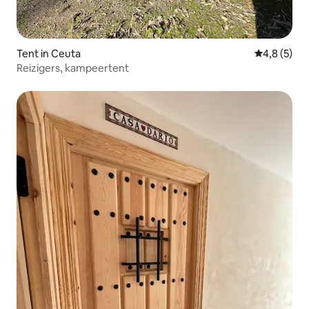
Tent in Ceuta
Gemiddelde 
4,8 (5)
Reizigers, kampeertent