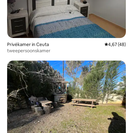
Privékamer in Ceuta
Gemiddelde be
4,67 (48)
tweepersoonskamer