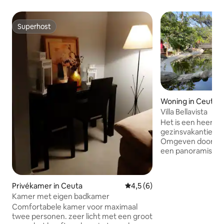
Superhost
Superhost
Woning in Ceuta
Villa Bellavista
Het is een heerlij
gezinsvakantie do
Omgeven door tuin
een panoramisch u
het omliggende la
omgeving en een 
hoek van de villa 
Privékamer in Ceuta
Gemiddelde beoordeling van 4
4,5 (6)
uit en nodigt gaste
Kamer met eigen badkamer
komen en te geni
Comfortabele kamer voor maximaal
omringende schoonheid. Pe
twee personen. zeer licht met een groot
het creëren van o