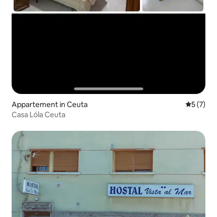
Appartement in Ceuta
Gemiddeld
5 (7)
Casa Lóla Ceuta