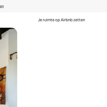
ven
Je ruimte op Airbnb zetten
ken of swipen.