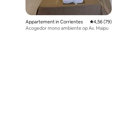
ecensies
Appartement in Corrientes
Gemiddelde beoordelin
4,56 (79)
Acogedor mono ambiente op Av. Maipu