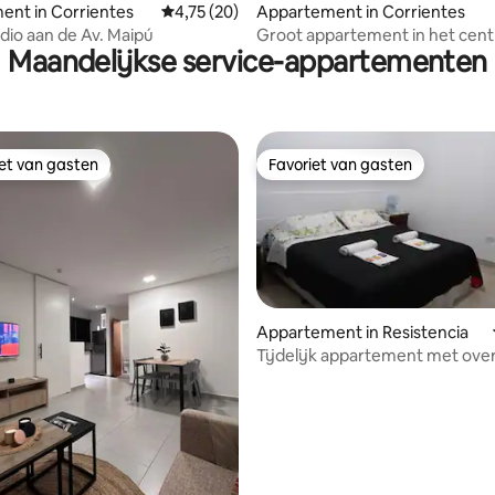
ng van 4,67 uit 5, 3 recensies
ent in Corrientes
Gemiddelde beoordeling van 4,75 uit 5, 20 r
4,75 (20)
Appartement in Corrientes
dio aan de Av. Maipú
Groot appartement in het cent
Maandelijkse service-appartementen
6 pers. met garage
iet van gasten
Favoriet van gasten
iet van gasten
Favoriet van gasten
Appartement in Resistencia
Tijdelijk appartement met ove
garage