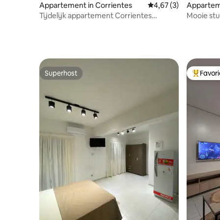
Appartement in Corrientes
Gemiddelde beoordeli
4,67 (3)
Appartem
Tijdelijk appartement Corrientes
Mooie stu
onovertroffen locatie
Superhost
Favor
Superhost
Topfavor