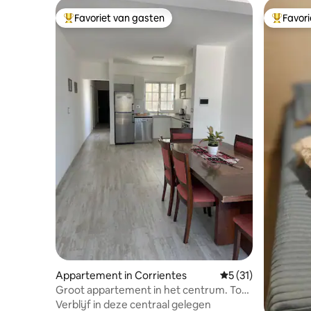
Favoriet van gasten
Favor
Topfavoriet van gasten
Topfavor
Appartement in Corrientes
Gemiddelde beoorde
5 (31)
Groot appartement in het centrum. Tot
6 pers. met garage
Verblijf in deze centraal gelegen