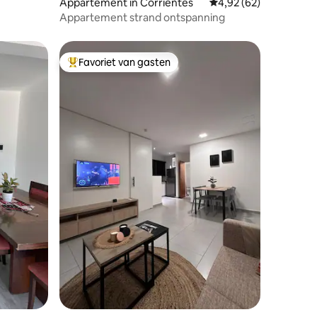
Appartement in Corrientes
Gemiddelde beoordelin
4,92 (62)
Appartement strand ontspanning
Favoriet van gasten
Topfavoriet van gasten