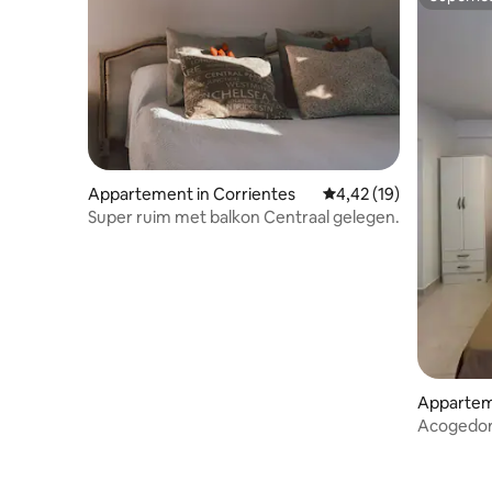
Superho
Appartement in Corrientes
Gemiddelde beoordelin
4,42 (19)
Super ruim met balkon Centraal gelegen.
Appartem
Acogedor