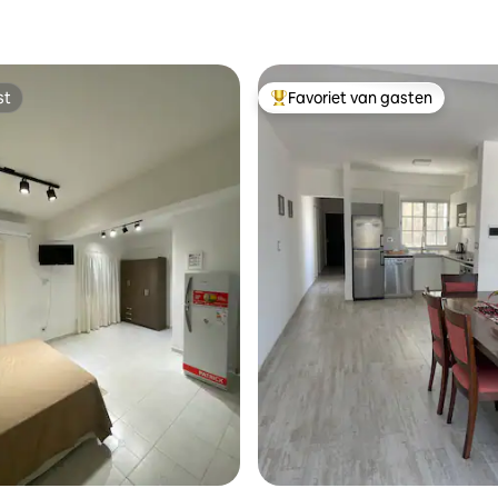
st
Favoriet van gasten
st
Topfavoriet van gasten