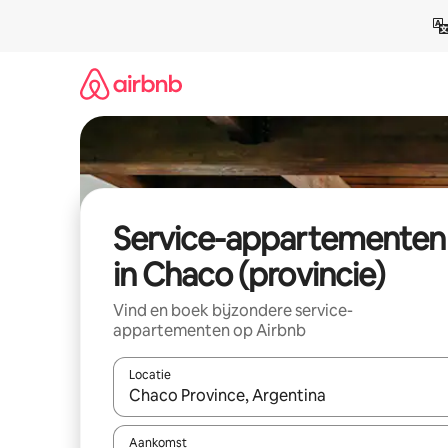
Ga
direct
naar
inhoud
Service-appartementen
in Chaco (provincie)
Vind en boek bijzondere service-
appartementen op Airbnb
Locatie
Wanneer er suggesties beschikbaar zijn, maak je 
Aankomst