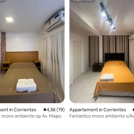
st
Superhost
g van 4,42 uit 5, 19 recensies
ent in Corrientes
Gemiddelde beoordeling van 4,56 uit 5, 79 r
4,56 (79)
Appartement in Corrientes
 mono ambiente op Av. Maipu
Fantástico mono ambiente s/Av