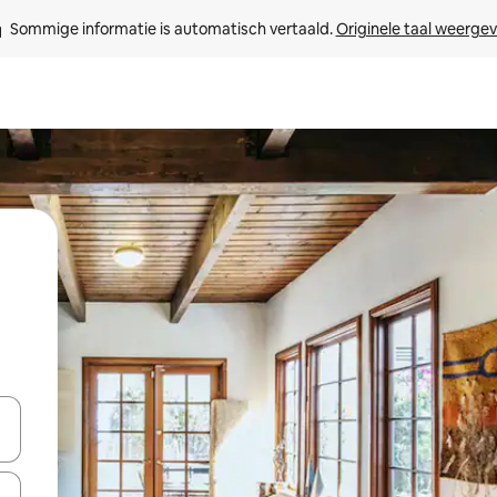
Sommige informatie is automatisch vertaald. 
Originele taal weerge
een keuze met je de pijltjestoetsen omhoog en omlaag, óf door te tik