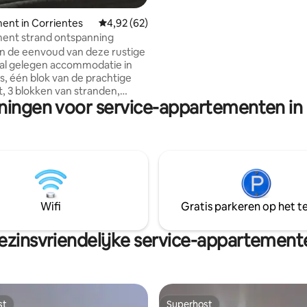
ent in Corrientes
Gemiddelde beoordeling van 4,92 uit 5, 62 r
4,92 (62)
ent strand ontspanning
n de eenvoud van deze rustige
al gelegen accommodatie in
s, één blok van de prachtige
, 3 blokken van stranden,
eningen voor service-appartementen in 
 casino, uitstekende plekken
, uitzicht op de Parana-rivier,
 van de Gral. Belgrano-brug en
tijd dicht bij alle openbare en
ere gezondheidsinstituten. Ook
r van het winkelcentrum
 Het kan worden gebruikt om te
, te genieten als toerist, als
Wifi
Gratis parkeren op het te
 familie te bezoeken of
 procedures.
ezinsvriendelijke service-appartement
st
Superhost