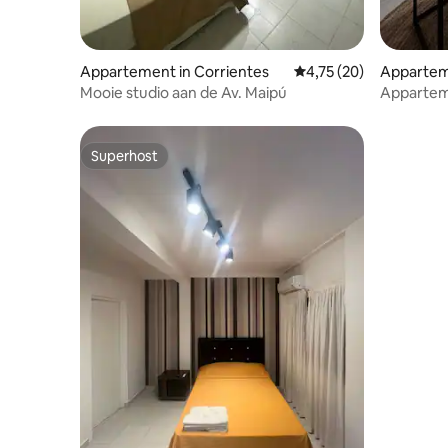
Appartement in Corrientes
Gemiddelde beoordelin
4,75 (20)
Apparteme
Mooie studio aan de Av. Maipú
Appartem
keuken, 
badkame
Superhost
Superhost