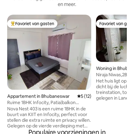
en meer.
Favoriet van gasten
Favoriet van gas
Topfavoriet van gasten
Favoriet van gas
Woning in Bhuban
Niraja Niwas,2BH
werkstation
Het huis ligt op ee
dicht bij de lucht
treinstation, toeri
Appartement in Bhubaneswar
Gemiddelde beoordeling van 
5 (12)
gelegen in Lane-3
Ruime 1BHK Infocity, Patia|balkon
Madhunagar - gel
uitzicht|koppels
Nova Nest 403 is een ruime 1BHK in de
Khandagiri en Phok
buurt van KIIT en Infocity, perfect voor
uitstekende connec
stellen die extra ruimte en privacy willen.
gemakkelijke toeg
Gelegen op de vierde verdieping met
belangrijkste be
Populaire voorzieningen in
toegang via de lift, biedt het een rustige
de stad. Deze Va