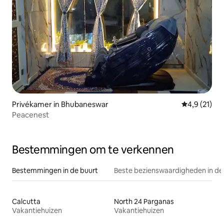
Privékamer in Bhubaneswar
Gemiddelde b
4,9 (21)
Peacenest
Bestemmingen om te verkennen
Bestemmingen in de buurt
Beste bezienswaardigheden in de
Calcutta
North 24 Parganas
Vakantiehuizen
Vakantiehuizen