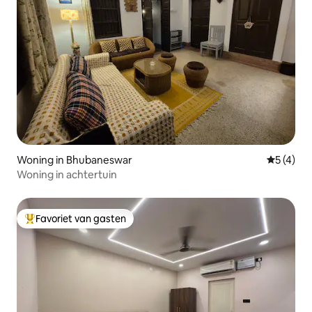
Woning in Bhubaneswar
Gemiddeld
5 (4)
Woning in achtertuin
Favoriet van gasten
Topfavoriet van gasten