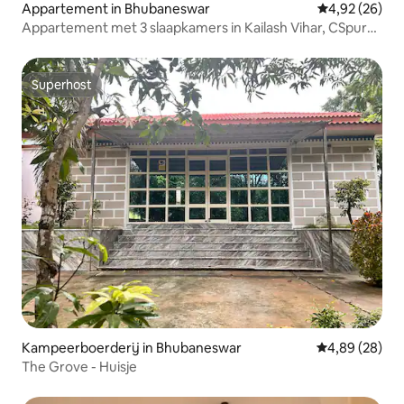
Appartement in Bhubaneswar
Gemiddelde be
4,92 (26)
Appartement met 3 slaapkamers in Kailash Vihar, CSpur
Bhubaneswar
Superhost
Superhost
Kampeerboerderij in Bhubaneswar
Gemiddelde be
4,89 (28)
The Grove - Huisje