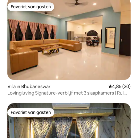
Favoriet van gasten
Favoriet van gasten
Villa in Bhubaneswar
Gemiddelde be
4,85 (20)
Lovingluving Signature-verblijf met 3 slaapkamers | Ruime
woning
Favoriet van gasten
Favoriet van gasten