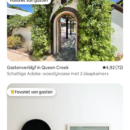
Favoriet van gasten
Favoriet van gasten
Gastenverblijf in Queen Creek
Gemiddelde be
4,92 (72)
Schattige Adobe: woestijnoase met 2 slaapkamers
Favoriet van gasten
Topfavoriet van gasten