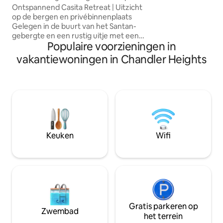
Ontspannend Casita Retreat | Uitzicht
ontspan bij de vuu
op de bergen en privébinnenplaats
ligstoelen, en ste
Gelegen in de buurt van het Santan-
voor een heerlijk 
gebergte en een rustig uitje met een
slechts 15 minuten
Populaire voorzieningen in
adembenemend uitzicht. Geniet's
Grounds. Vergeet 
ochtends van je koffie op de charmante
spelen bij Las Coli
vakantiewoningen in Chandler Heights
binnenplaats en verken vervolgens de
nabijgelegen wandelpaden Wat je
geweldig zult vinden: ✔ Eigen ingang
met zitplaatsen op de binnenplaats ✔
Mooi uitzicht op de bergen en's nachts
sterrenkijken ✔ Dicht bij wandelpaden
in Santan Mountain Regional Park ✔ 10
minuten naar het casino of het centrum
Keuken
Wifi
van Queen Creek De ruimte: Zelf
inchecken -Wifi - koffiekamer
Gratis parkeren op
Zwembad
het terrein