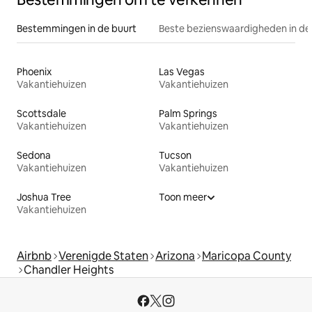
Bestemmingen in de buurt
Beste bezienswaardigheden in de
Phoenix
Las Vegas
Vakantiehuizen
Vakantiehuizen
Scottsdale
Palm Springs
Vakantiehuizen
Vakantiehuizen
Sedona
Tucson
Vakantiehuizen
Vakantiehuizen
Joshua Tree
Toon meer
Vakantiehuizen
Airbnb
Verenigde Staten
Arizona
Maricopa County
Chandler Heights