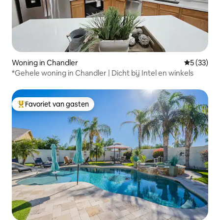
Woning in Chandler
Gemiddelde
5 (33)
*Gehele woning in Chandler | Dicht bij Intel en winkels
Favoriet van gasten
Topfavoriet van gasten