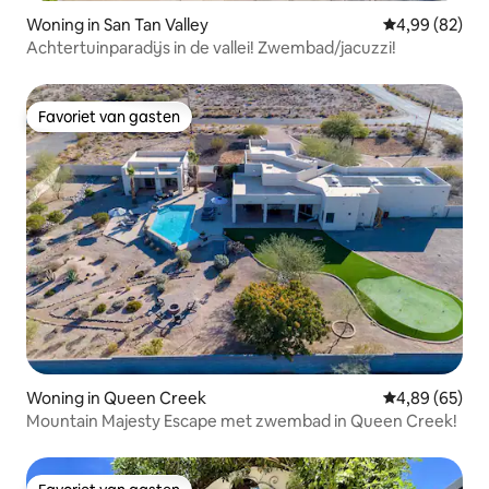
Woning in San Tan Valley
Gemiddelde be
4,99 (82)
Achtertuinparadijs in de vallei! Zwembad/jacuzzi!
Favoriet van gasten
Favoriet van gasten
Woning in Queen Creek
Gemiddelde be
4,89 (65)
Mountain Majesty Escape met zwembad in Queen Creek!