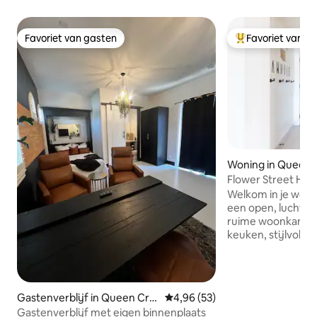
Favoriet van gasten
Favoriet van g
Favoriet van gasten
Topfavoriet van 
Woning in Queen 
Flower Street Hou
golf!
Welkom in je woest
een open, luchtig
ruime woonkamer, 
keuken, stijlvolle
slaapkamers die al
Stap naar buiten 
achtertuin die is 
ontspanning en ge
Gastenverblijf in Queen Cre
Gemiddelde beoordeling van 4,9
4,96 (53)
plezier. Geniet van
ek
Gastenverblijf met eigen binnenplaats
verwarmde zwemb