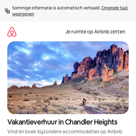
Ga
Sommige informatie is automatisch vertaald. 
Originele taal 
direct
weergeven
naar
inhoud
Je ruimte op Airbnb zetten
Vakantieverhuur in Chandler Heights
Vind en boek bijzondere accommodaties op Airbnb