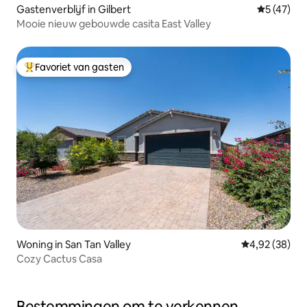
Gastenverblijf in Gilbert
Gemiddelde
5 (47)
Mooie nieuw gebouwde casita East Valley
Favoriet van gasten
Topfavoriet van gasten
Woning in San Tan Valley
Gemiddelde be
4,92 (38)
Cozy Cactus Casa
Bestemmingen om te verkennen