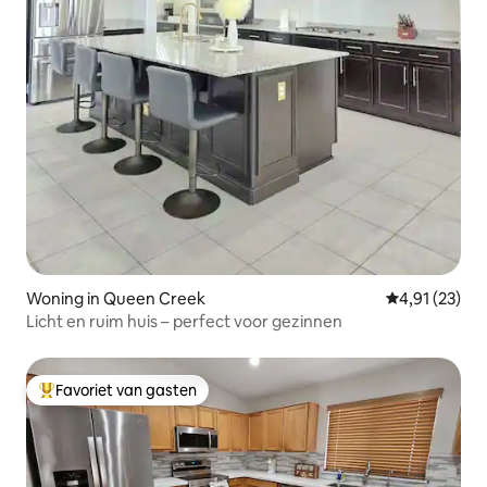
Woning in Queen Creek
Gemiddelde be
4,91 (23)
Licht en ruim huis – perfect voor gezinnen
Favoriet van gasten
Topfavoriet van gasten