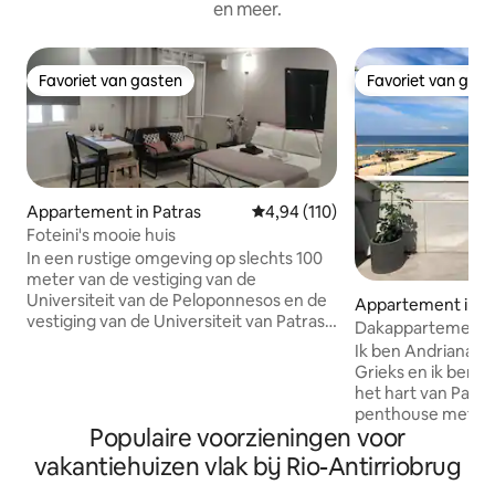
en meer.
Favoriet van gasten
Favoriet van gas
Favoriet van gasten
Favoriet van gas
Appartement in Patras
Gemiddelde beoordeling van 4,94
4,94 (110)
Foteini's mooie huis
In een rustige omgeving op slechts 100
meter van de vestiging van de
Universiteit van de Peloponnesos en de
Appartement in P
vestiging van de Universiteit van Patras
Dakappartement m
(voorheen het Technologisch
Ik ben Andriana, ha
Onderwijsinstituut van West-
Grieks en ik ben u
Griekenland), hebben we een sfeervol,
het hart van Patras
stijlvol en gastvrij appartement in de
penthouse met 2 
semi-kelder voor onze gasten
Populaire voorzieningen voor
zich in een vooro
gecreëerd. Het is gelegen nabij afrit 3
mijn Griekse groo
vakantiehuizen vlak bij Rio-Antirriobrug
van Patras Perimeter en nabij het
gebouw herbergt
Pampeloponnesian Stadion. Met gemak