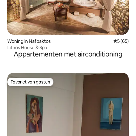
Woning in Nafpaktos
Gemiddelde
5 (65)
Lithos House & Spa
Appartementen met airconditioning
Favoriet van gasten
Favoriet van gasten