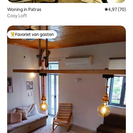
Woning in Patras
Gemiddelde be
4,97 (70)
Cosy Loft
Favoriet van gasten
Topfavoriet van gasten