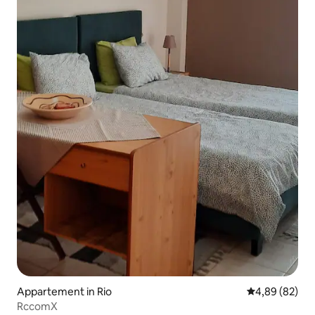
Appartement in Rio
Gemiddelde be
4,89 (82)
RccomX