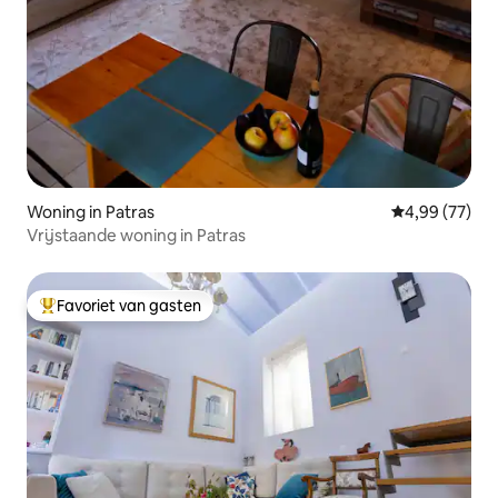
Woning in Patras
Gemiddelde be
4,99 (77)
Vrijstaande woning in Patras
Favoriet van gasten
Topfavoriet van gasten