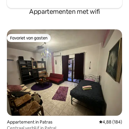
Appartementen met wifi
Favoriet van gasten
Favoriet van gasten
Appartement in Patras
Gemiddelde beo
4,88 (184)
Centraal verblijf in Patra!