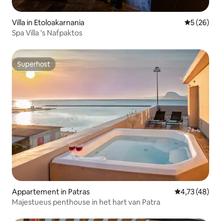
Villa in Etoloakarnania
Gemiddelde
5 (26)
Spa Villa 's Nafpaktos
Superhost
Superhost
Appartement in Patras
Gemiddelde be
4,73 (48)
Majestueus penthouse in het hart van Patra