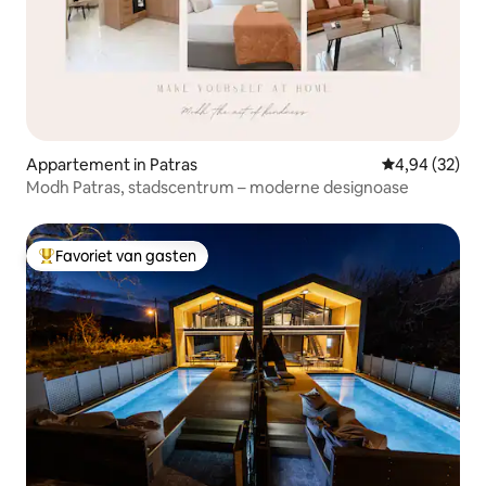
Appartement in Patras
Gemiddelde be
4,94 (32)
Modh Patras, stadscentrum – moderne designoase
Favoriet van gasten
Topfavoriet van gasten