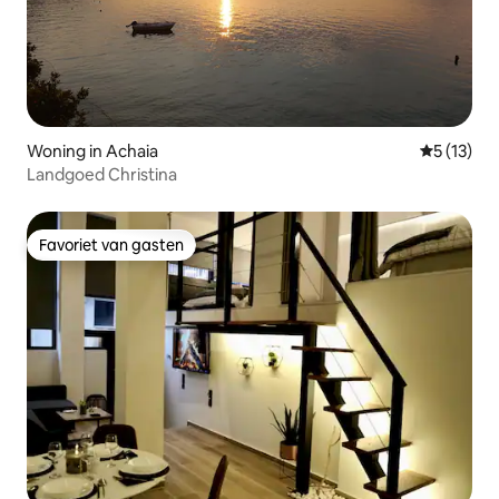
Woning in Achaia
Gemiddelde
5 (13)
Landgoed Christina
Favoriet van gasten
Favoriet van gasten