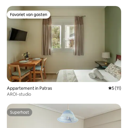
Favoriet van gasten
Favoriet van gasten
Appartement in Patras
Gemiddeld
5 (11)
AROI-studio
Superhost
Superhost