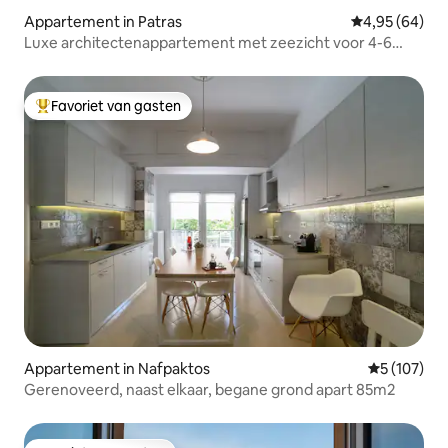
Appartement in Patras
Gemiddelde be
4,95 (64)
Luxe architectenappartement met zeezicht voor 4-6
personen
Favoriet van gasten
Topfavoriet van gasten
Appartement in Nafpaktos
Gemiddelde 
5 (107)
Gerenoveerd, naast elkaar, begane grond apart 85m2