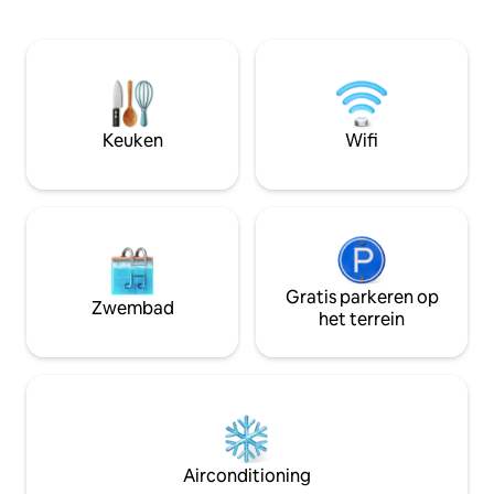
lift in Patras, hoe
parkeren. Dichtbij bushalte (lijnen 2,8).
rechtstreeks naar
Je moet drie treden afdalen om
brengt, waar u va
toegang te krijgen tot een beschutte
genieten van een s
privéterras.
op zee. Terwijl slechts een steenworp
afstand van alle w
bars het apparteme
Keuken
Wifi
ruimte.
Gratis parkeren op
Zwembad
het terrein
Airconditioning