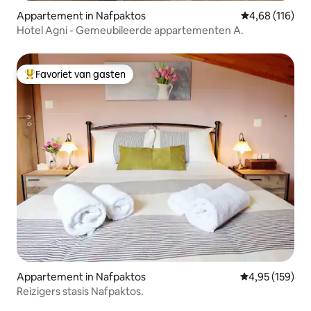
Appartement in Nafpaktos
Gemiddelde beo
4,68 (116)
Hotel Agni - Gemeubileerde appartementen A.
Favoriet van gasten
Topfavoriet van gasten
Appartement in Nafpaktos
Gemiddelde beo
4,95 (159)
Reizigers stasis Nafpaktos.