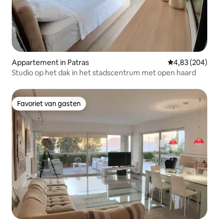
Appartement in Patras
Gemiddelde beo
4,83 (204)
Studio op het dak in het stadscentrum met open haard
Favoriet van gasten
Favoriet van gasten