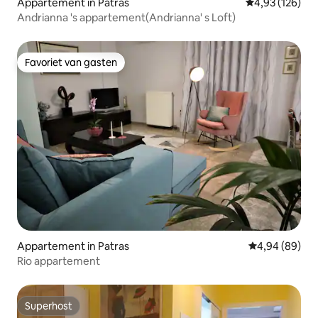
Appartement in Patras
Gemiddelde beo
4,93 (126)
Andrianna 's appartement(Andrianna' s Loft)
Favoriet van gasten
Favoriet van gasten
Appartement in Patras
Gemiddelde be
4,94 (89)
Rio appartement
Superhost
Superhost