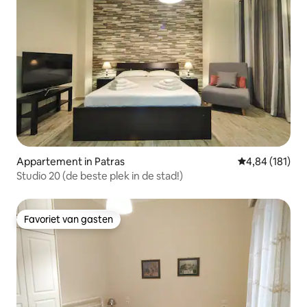
Appartement in Patras
Gemiddelde beo
4,84 (181)
Studio 20 (de beste plek in de stad!)
Favoriet van gasten
Favoriet van gasten