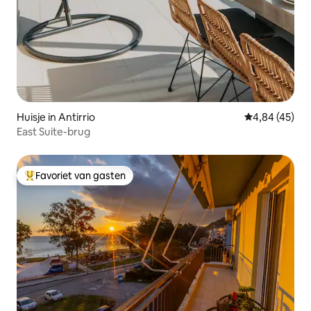
Huisje in Antirrio
Gemiddelde be
4,84 (45)
East Suite-brug
Favoriet van gasten
Topfavoriet van gasten