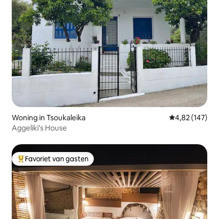
Woning in Tsoukaleika
Gemiddelde beo
4,82 (147)
Aggeliki's House
Favoriet van gasten
Topfavoriet van gasten