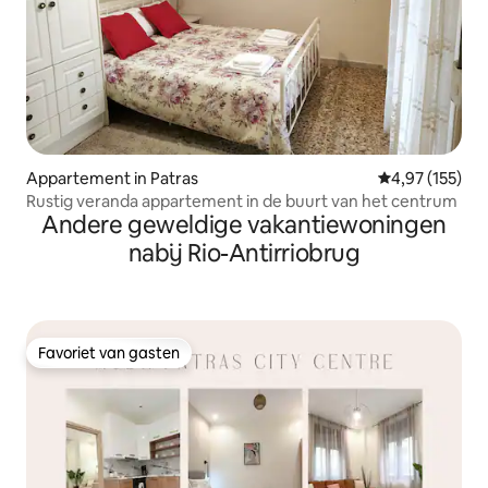
Appartement in Patras
Gemiddelde beo
4,97 (155)
Rustig veranda appartement in de buurt van het centrum
Andere geweldige vakantiewoningen
nabij Rio-Antirriobrug
Favoriet van gasten
Favoriet van gasten