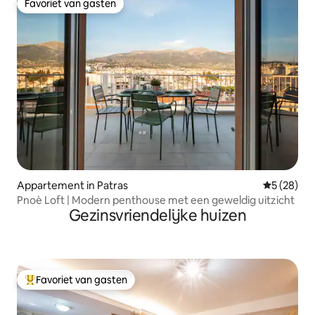
Favoriet van gasten
Favoriet van gasten
Appartement in Patras
Gemiddelde
5 (28)
Pnoè Loft | Modern penthouse met een geweldig uitzicht
Gezinsvriendelijke huizen
Favoriet van gasten
Topfavoriet van gasten