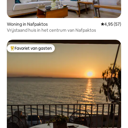
Woning in Nafpaktos
Gemiddelde be
4,95 (57)
Vrijstaand huis in het centrum van Nafpaktos
Favoriet van gasten
Topfavoriet van gasten