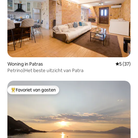
Woning in Patras
Gemiddelde
5 (37)
Petrino|Het beste uitzicht van Patra
Favoriet van gasten
Topfavoriet van gasten