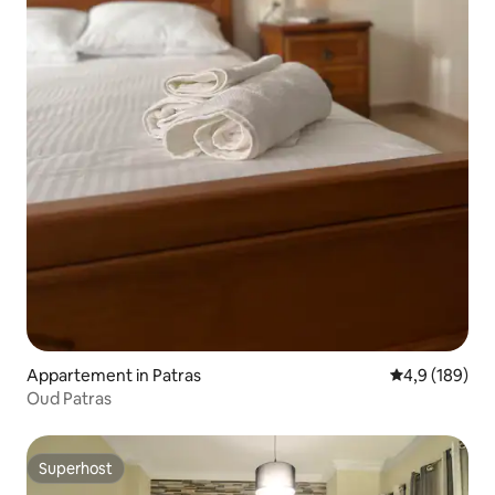
Appartement in Patras
Gemiddelde be
4,9 (189)
Oud Patras
Superhost
Superhost