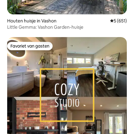
Houten huisje in Vashon
Gemiddelde 
5 (651)
Little Gemma: Vashon Garden-huisje
Favoriet van gasten
Favoriet van gasten