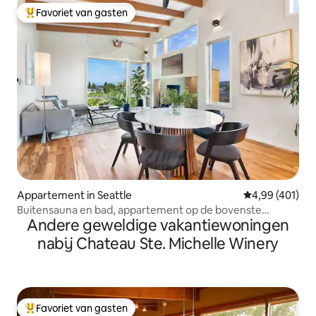
Favoriet van gasten
Topfavoriet van gasten
Appartement in Seattle
Gemiddelde beo
4,99 (401)
Buitensauna en bad, appartement op de bovenste
Andere geweldige vakantiewoningen
verdieping
nabij Chateau Ste. Michelle Winery
Favoriet van gasten
Topfavoriet van gasten