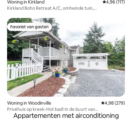
Woning in Kirkland
Gemiddelde beo
4,96 (117)
Kirkland Boho Retreat A/C, omheinde tuin,
huisdiervriendelijk
Favoriet van gasten
Favoriet van gasten
Woning in Woodinville
Gemiddelde beo
4,98 (279)
Privéhuis op kreek-Hot bad! In de buurt van
Appartementen met airconditioning
wijnmakerijen!