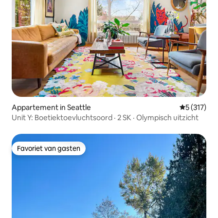
Appartement in Seattle
Gemiddelde 
5 (317)
Unit Y: Boetiektoevluchtsoord · 2 SK · Olympisch uitzicht
Favoriet van gasten
Favoriet van gasten