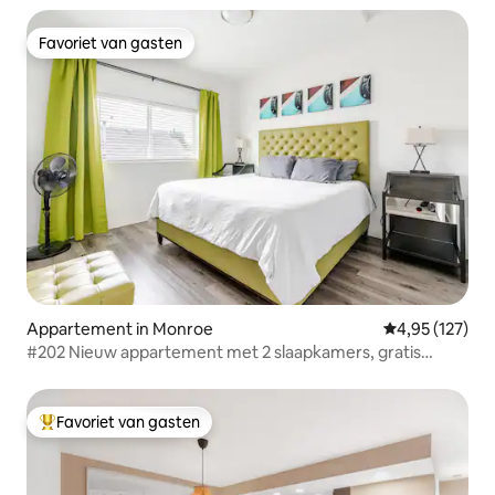
Favoriet van gasten
Favoriet van gasten
Appartement in Monroe
Gemiddelde beo
4,95 (127)
#202 Nieuw appartement met 2 slaapkamers, gratis
parkeren!
Favoriet van gasten
Topfavoriet van gasten