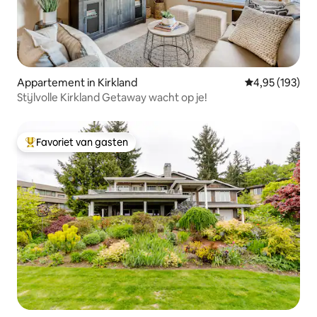
Appartement in Kirkland
Gemiddelde beo
4,95 (193)
Stijlvolle Kirkland Getaway wacht op je!
Favoriet van gasten
Topfavoriet van gasten