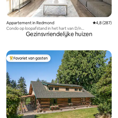
Appartement in Redmond
Gemiddelde be
4,8 (287)
Condo op loopafstand in het hart van D/n
Gezinsvriendelijke huizen
Redmond/Seattle
Favoriet van gasten
Topfavoriet van gasten