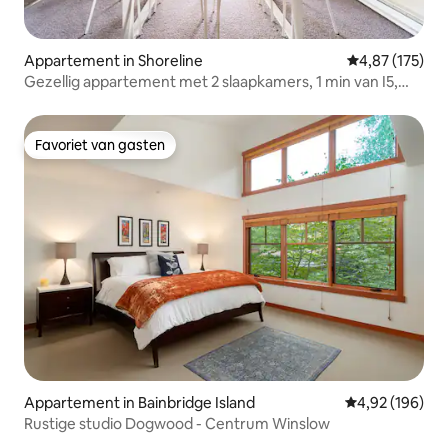
Appartement in Shoreline
Gemiddelde beo
4,87 (175)
Gezellig appartement met 2 slaapkamers, 1 min van I5,
Unit 01
Favoriet van gasten
Favoriet van gasten
Appartement in Bainbridge Island
Gemiddelde beo
4,92 (196)
Rustige studio Dogwood - Centrum Winslow