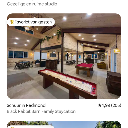
Gezellige en ruime studio
Favoriet van gasten
Topfavoriet van gasten
Schuur in Redmond
Gemiddelde beo
4,99 (205)
Black Rabbit Barn Family Staycation