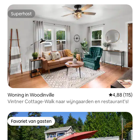
Superhost
Superhost
Woning in Woodinville
Gemiddelde beo
4,88 (115)
Vintner Cottage-Walk naar wijngaarden en restaurant's!
Favoriet van gasten
Favoriet van gasten