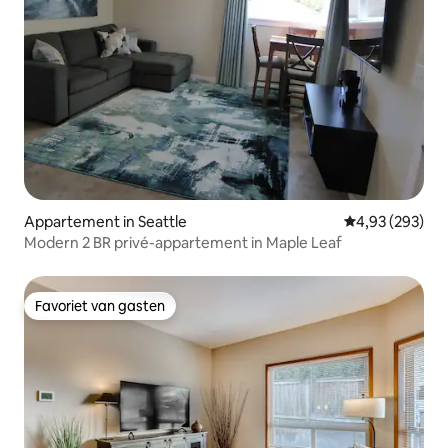
Appartement in Seattle
Gemiddelde beo
4,93 (293)
Modern 2 BR privé-appartement in Maple Leaf
Favoriet van gasten
Favoriet van gasten