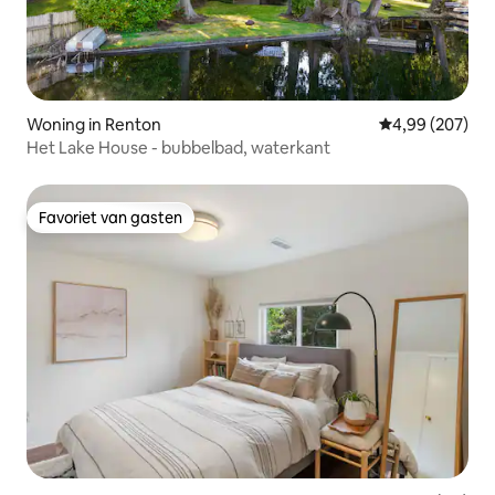
Woning in Renton
Gemiddelde beo
4,99 (207)
Het Lake House - bubbelbad, waterkant
Favoriet van gasten
Favoriet van gasten