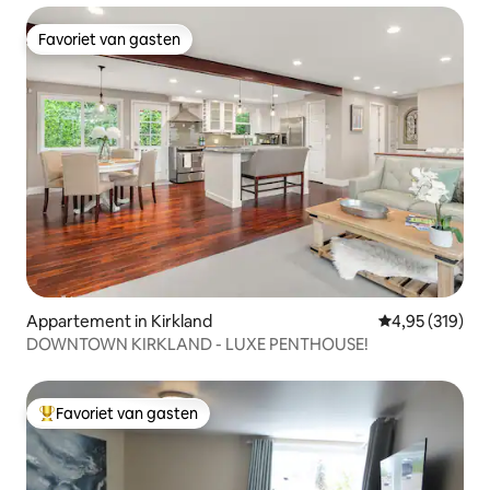
Favoriet van gasten
Favoriet van gasten
Appartement in Kirkland
Gemiddelde beo
4,95 (319)
DOWNTOWN KIRKLAND - LUXE PENTHOUSE!
Favoriet van gasten
Topfavoriet van gasten