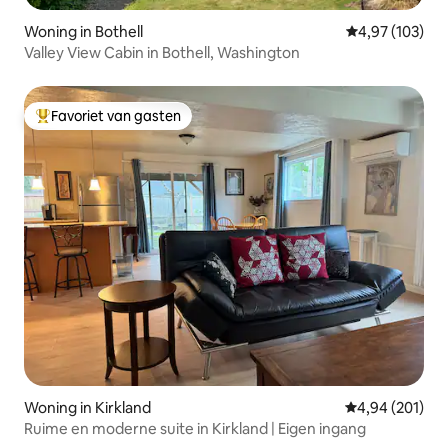
Woning in Bothell
Gemiddelde beo
4,97 (103)
Valley View Cabin in Bothell, Washington
Favoriet van gasten
Topfavoriet van gasten
Woning in Kirkland
Gemiddelde beo
4,94 (201)
Ruime en moderne suite in Kirkland | Eigen ingang