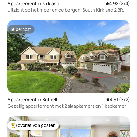
Appartement in Kirkland
Gemiddelde beo
4,93 (274)
Uitzicht op het meer en de bergen! South Kirkland 2 BR.
Superhost
Superhost
Appartement in Bothell
Gemiddelde beo
4,91 (372)
Gezellig appartement met 2 slaapkamers en 1 badkamer
Favoriet van gasten
Topfavoriet van gasten