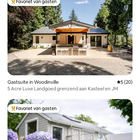
Favoriet van gasten
Topfavoriet van gasten
Gastsuite in Woodinville
Gemiddelde
5 (20)
5 Acre Luxe Landgoed grenzend aan Kasteel en JM
Favoriet van gasten
Topfavoriet van gasten