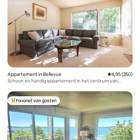
Appartement in Bellevue
Gemiddelde beo
4,95 (350)
Schoon en handig appartement in het centrum van
Bellevue
Favoriet van gasten
Topfavoriet van gasten