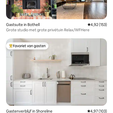
Gastsuite in Bothell
Gemiddelde beo
4,92 (153)
Grote studio met grote privétuin Relax/WFHere
Favoriet van gasten
Topfavoriet van gasten
Gastenverblijf in Shoreline
Gemiddelde beo
4,97 (103)