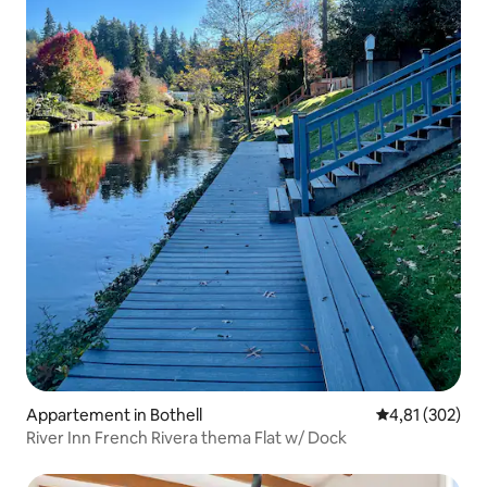
Appartement in Bothell
Gemiddelde beo
4,81 (302)
River Inn French Rivera thema Flat w/ Dock