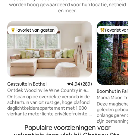
worden hoog gewaardeerd voor hun locatie, netheid
en meer.
Favoriet van gasten
Favoriet van g
Topfavoriet van gasten
Topfavoriet van 
Gastsuite in Bothell
Gemiddelde beoordeling van 4,94
4,94 (289)
Ontdek Woodinville Wine Country in een
Boomhut in Fall Ci
lichtgevulde oase
Ontspan op de overdekte veranda in de
Mama Moon Tree
achtertuin van dit rustige, hoge plafond
Deze magische boo
daglichtkelderappartement met 1.000
geleden gebouwd 
vierkante meter lichte privéleefruimte.
onlangs gerenove
Schuif een stoel bij voor een
zijn bemanning. He
ontspannen diner en strek je vervolgens
Populaire voorzieningen voor
bomen op ons 5 he
uit op de hoekbank met een voorproefje
naast een eigen kl