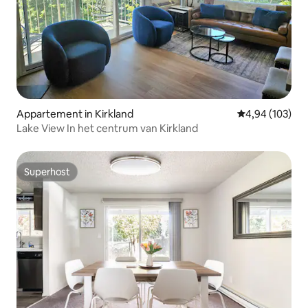
Appartement in Kirkland
Gemiddelde beo
4,94 (103)
Lake View In het centrum van Kirkland
Superhost
Superhost