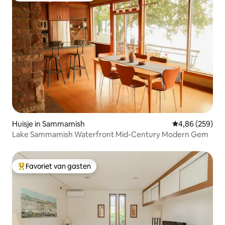
Huisje in Sammamish
Gemiddelde beo
4,86 (259)
Lake Sammamish Waterfront Mid-Century Modern Gem
Favoriet van gasten
Topfavoriet van gasten