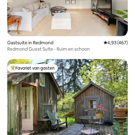
Gastsuite in Redmond
Gemiddelde beo
4,93 (467)
Redmond Guest Suite - Ruim en schoon
Favoriet van gasten
Topfavoriet van gasten