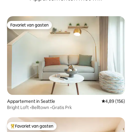
Favoriet van gasten
Favoriet van gasten
Appartement in Seattle
Gemiddelde beo
4,89 (156)
Bright Loft •Belltown •Gratis Prk
Favoriet van gasten
Topfavoriet van gasten