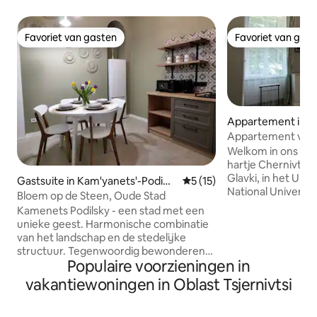
Favoriet van gasten
Favoriet van gas
Favoriet van gasten
Favoriet van gas
Appartement in Ch
Appartement voor
vakantie in Cherni
Welkom in ons gez
hartje Chernivtsi!
Glavki, in het UN
Gastsuite in Kam'yanets'-Podi
Gemiddelde beoordeling van 
5 (15)
National University
l's'kyi
Bloem op de Steen, Oude Stad
appartement een i
Kamenets Podilsky - een stad met een
vakantie. De rame
unieke geest. Harmonische combinatie
appartement hebb
van het landschap en de stedelijke
uitzicht op de ber
structuur. Tegenwoordig bewonderen
treinstation, wat z
Populaire voorzieningen in
veel toeristen de succesvolle combinatie
verblijf een onver
van de moeilijke verdedigingsmuren van
vakantiewoningen in Oblast Tsjernivtsi
Daarnaast is het 
de stad, het oude kasteel en de hoge,
gelegen op het pa
steile kliffen van de Smotrych Canyon.
Fedkovych, waardo