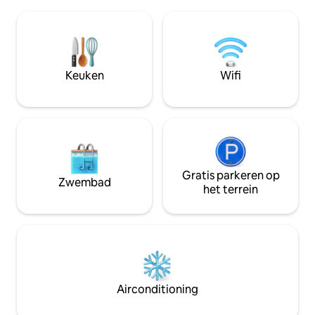
De appartementen zijn gelegen in het
ramen kunt geniet
hart van de oude binnenstad, en alle
frisse lucht.
nabijgelegen historische
bezienswaardigheden, restaurants en
cafés. Ons huis in de stijl van loft , het
komt tot de ziel van degenen die vrije
Keuken
Wifi
ruimte en vrijheid waarderen.
Gratis parkeren op
Zwembad
het terrein
Airconditioning