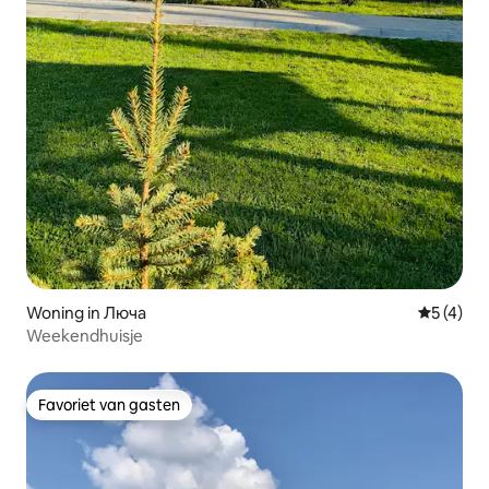
Woning in Люча
Gemiddeld
5 (4)
Weekendhuisje
Favoriet van gasten
Favoriet van gasten