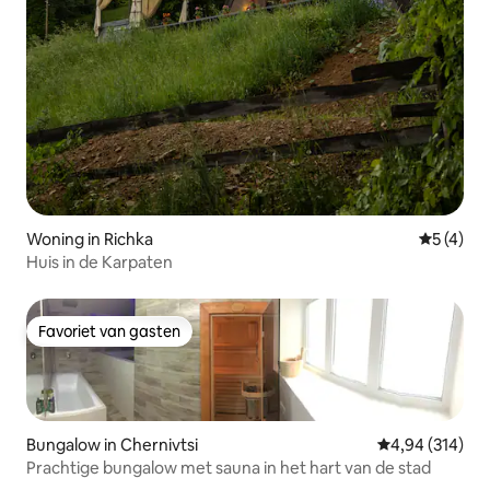
Woning in Richka
Gemiddeld
5 (4)
Huis in de Karpaten
Favoriet van gasten
Favoriet van gasten
Bungalow in Chernivtsi
Gemiddelde beo
4,94 (314)
Prachtige bungalow met sauna in het hart van de stad