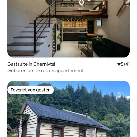
Gastsuite in Chernivtsi
Gemiddeld
5 (4)
Geboren om te reizen appartement
Favoriet van gasten
Favoriet van gasten