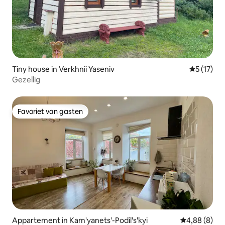
Tiny house in Verkhnii Yaseniv
Gemiddelde
5 (17)
Gezellig
Favoriet van gasten
Favoriet van gasten
Appartement in Kam'yanets'-Podil's'kyi
Gemiddelde b
4,88 (8)