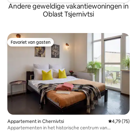
Andere geweldige vakantiewoningen in
Oblast Tsjernivtsi
Favoriet van gasten
Favoriet van gasten
Appartement in Chernivtsi
Gemiddelde be
4,79 (75)
Appartementen in het historische centrum van
Chernivtsi