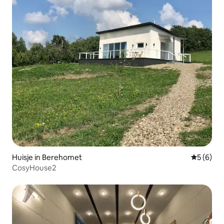
Huisje in Berehomet
Gemiddeld
5 (6)
CosyHouse2