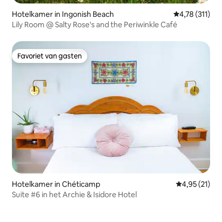
Hotelkamer in Ingonish Beach
Gemiddelde beo
4,78 (311)
Lily Room @ Salty Rose's and the Periwinkle Café
Favoriet van gasten
Favoriet van gasten
Hotelkamer in Chéticamp
Gemiddelde be
4,95 (21)
Suite #6 in het Archie & Isidore Hotel