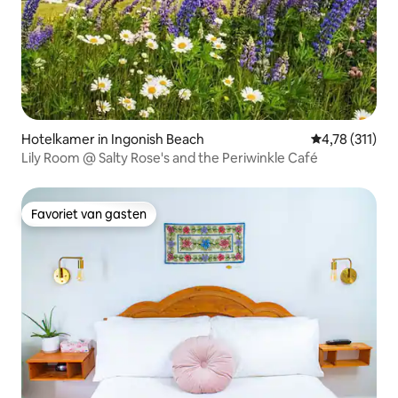
Hotelkamer in Ingonish Beach
Gemiddelde beo
4,78 (311)
Lily Room @ Salty Rose's and the Periwinkle Café
Favoriet van gasten
Favoriet van gasten