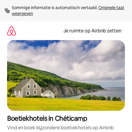
Ga
Sommige informatie is automatisch vertaald. 
Originele taal 
direct
weergeven
naar
inhoud
Je ruimte op Airbnb zetten
Boetiekhotels in Chéticamp
Vind en boek bijzondere boetiekhotels op Airbnb