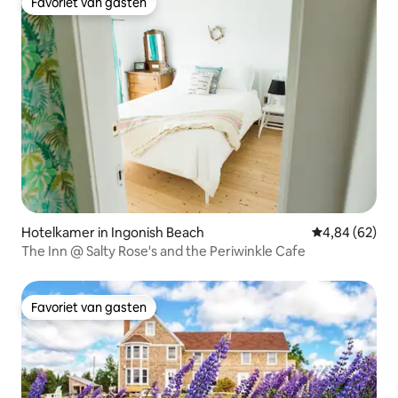
Favoriet van gasten
Favoriet van gasten
Hotelkamer in Ingonish Beach
Gemiddelde be
4,84 (62)
The Inn @ Salty Rose's and the Periwinkle Cafe
Favoriet van gasten
Favoriet van gasten