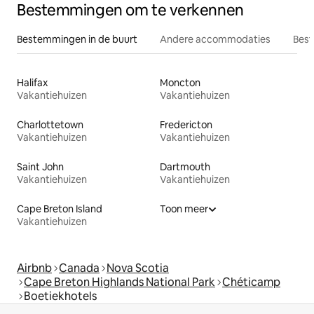
Bestemmingen om te verkennen
Bestemmingen in de buurt
Andere accommodaties
Best
Halifax
Moncton
Vakantiehuizen
Vakantiehuizen
Charlottetown
Fredericton
Vakantiehuizen
Vakantiehuizen
Saint John
Dartmouth
Vakantiehuizen
Vakantiehuizen
Cape Breton Island
Toon meer
Vakantiehuizen
Airbnb
Canada
Nova Scotia
Cape Breton Highlands National Park
Chéticamp
Boetiekhotels