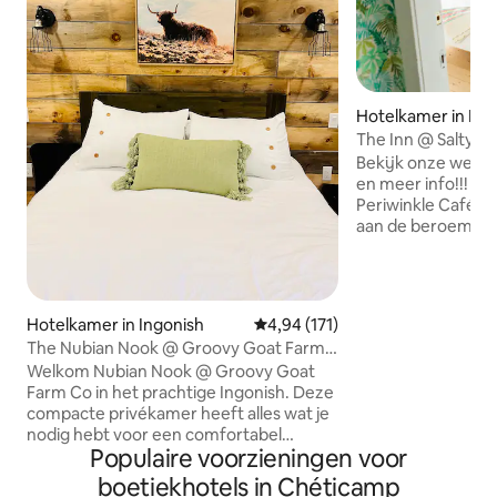
Hotelkamer in Ing
h
The Inn @ Salty Ro
Periwinkle Cafe
Bekijk onze webs
en meer info!!! Sal
Periwinkle Café is
aan de beroemde 
Trail. Onze charm
boven een bruisen
ambachtswinkel/c
van twee prachtig
Hotelkamer in Ingonish
Gemiddelde beoordeling van 4,94
4,94 (171)
dicht bij veel wan
The Nubian Nook @ Groovy Goat Farm
in de buurt van a
Co
Welkom Nubian Nook @ Groovy Goat
lokale winkels. Er i
Farm Co in het prachtige Ingonish. Deze
geitenboerderij n
compacte privékamer heeft alles wat je
onze schilderacht
nodig hebt voor een comfortabel
en slaap met de zeebries
Populaire voorzieningen voor
verblijf, waaronder een eigen badkamer
is inclusief 15% HS
en een kitchenette. Het bevindt zich op
boetiekhotels in Chéticamp