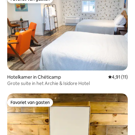
Favoriet van gasten
Hotelkamer in Chéticamp
Gemiddelde b
4,91 (11)
Grote suite in het Archie & Isidore Hotel
Favoriet van gasten
Favoriet van gasten