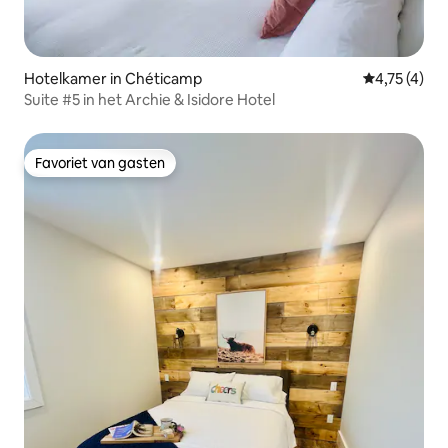
Hotelkamer in Chéticamp
Gemiddelde b
4,75 (4)
Suite #5 in het Archie & Isidore Hotel
Favoriet van gasten
Favoriet van gasten