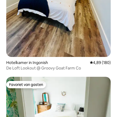
Hotelkamer in Ingonish
Gemiddelde beo
4,89 (180)
De Loft Lookout @ Groovy Goat Farm Co
Favoriet van gasten
Favoriet van gasten