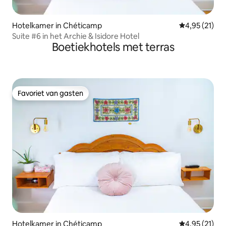
Hotelkamer in Chéticamp
Gemiddelde be
4,95 (21)
Suite #6 in het Archie & Isidore Hotel
Boetiekhotels met terras
Favoriet van gasten
Favoriet van gasten
Hotelkamer in Chéticamp
Gemiddelde be
4,95 (21)