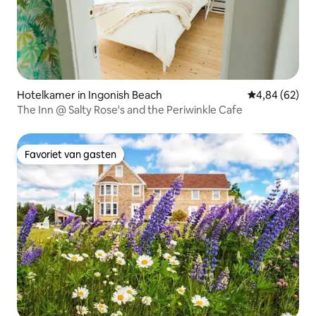
Hotelkamer in Ingonish Beach
Gemiddelde be
4,84 (62)
The Inn @ Salty Rose's and the Periwinkle Cafe
Favoriet van gasten
Favoriet van gasten