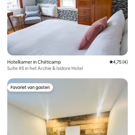
Hotelkamer in Chéticamp
Gemiddelde b
4,75 (4)
Suite #5 in het Archie & Isidore Hotel
Favoriet van gasten
Favoriet van gasten