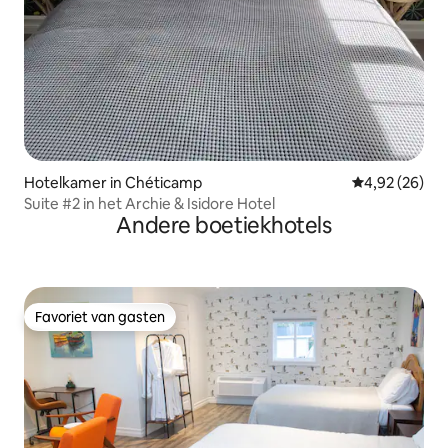
Hotelkamer in Chéticamp
Gemiddelde be
4,92 (26)
Suite #2 in het Archie & Isidore Hotel
Andere boetiekhotels
Favoriet van gasten
Favoriet van gasten