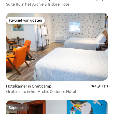
Suite #6 in het Archie & Isidore Hotel
Favoriet van gasten
Favoriet van gasten
Hotelkamer in Chéticamp
Gemiddelde b
4,91 (11)
Grote suite in het Archie & Isidore Hotel
Superhost
Superhost