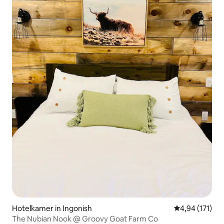
Hotelkamer in Ingonish
Gemiddelde beo
4,94 (171)
The Nubian Nook @ Groovy Goat Farm Co