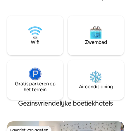
de tweede verdieping van onze
gloednieuwe zeepwinkel en gelateria.
Deze unit is de enige met een unieke,
eigen kinderhoek met een half formaat
matras en een eigen tv. Geen kinderen?
Het hoekje is een geweldige plek om wat
extra bagage op te slaan! Houd er
rekening mee dat deze kamer slechts
Wifi
Zwembad
een klein raam in de deur heeft.
Gratis parkeren op
Airconditioning
het terrein
Gezinsvriendelijke boetiekhotels
Favoriet van gasten