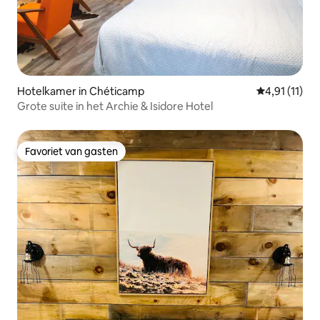
Hotelkamer in Chéticamp
Gemiddelde b
4,91 (11)
Grote suite in het Archie & Isidore Hotel
Favoriet van gasten
Favoriet van gasten