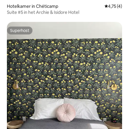
Hotelkamer in Chéticamp
Gemiddelde b
4,75 (4)
Suite #5 in het Archie & Isidore Hotel
Superhost
Superhost