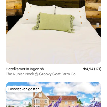
Hotelkamer in Ingonish
Gemiddelde beo
4,94 (171)
The Nubian Nook @ Groovy Goat Farm Co
Favoriet van gasten
Favoriet van gasten