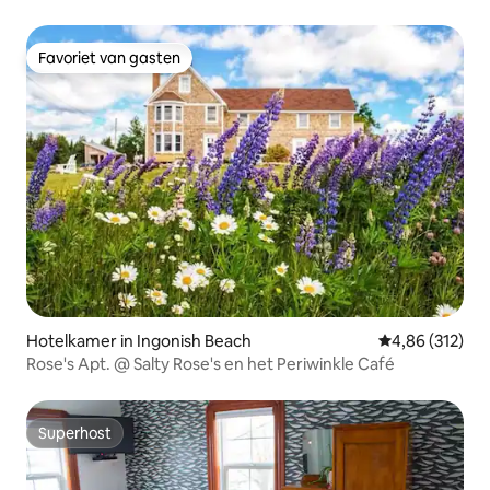
Favoriet van gasten
Favoriet van gasten
Hotelkamer in Ingonish Beach
Gemiddelde beo
4,86 (312)
Rose's Apt. @ Salty Rose's en het Periwinkle Café
Superhost
Superhost