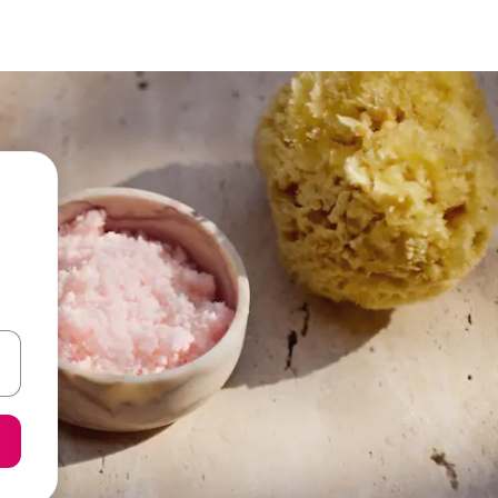
een keuze met je de pijltjestoetsen omhoog en omlaag, óf door te tik