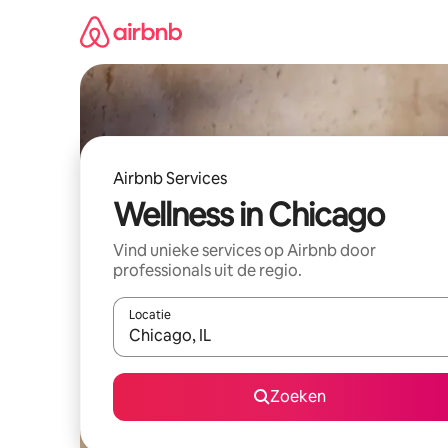
Ga
direct
naar
inhoud
Airbnb Services
Wellness in Chicago
Vind unieke services op Airbnb door
professionals uit de regio.
Locatie
Wanneer er suggesties beschikbaar zijn, maak je 
Zoeken