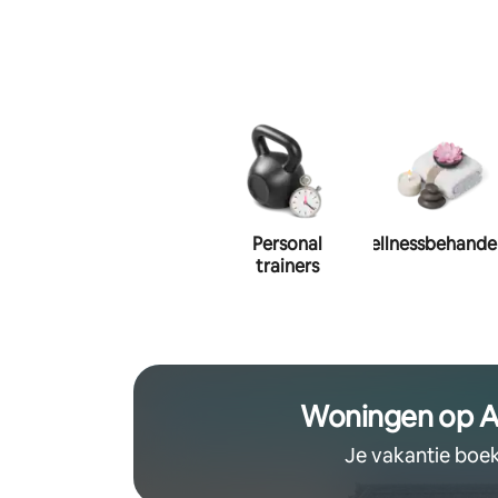
fie
Privékoks
Personal
Wellnessbehande
trainers
Woningen op A
Je vakantie boe