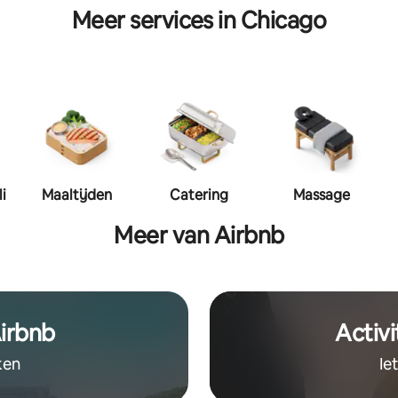
Meer services in Chicago
ling
Maaltijden
Catering
Massage
Meer van Airbnb
irbnb
Activi
ken
Ie