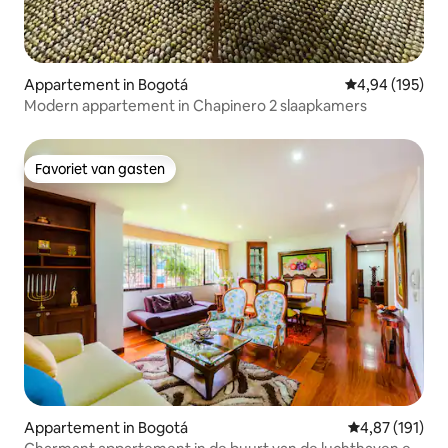
Appartement in Bogotá
Gemiddelde beo
4,94 (195)
Modern appartement in Chapinero 2 slaapkamers
Favoriet van gasten
Favoriet van gasten
Appartement in Bogotá
Gemiddelde beo
4,87 (191)