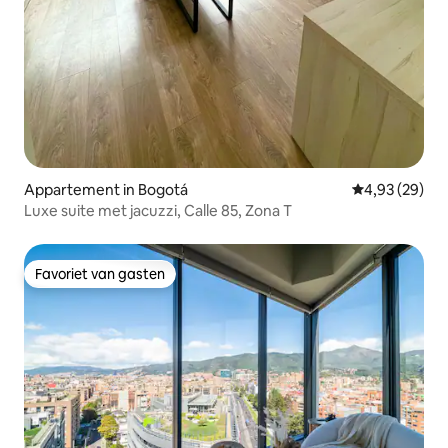
Appartement in Bogotá
Gemiddelde be
4,93 (29)
Luxe suite met jacuzzi, Calle 85, Zona T
Favoriet van gasten
Favoriet van gasten