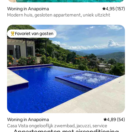
Woning in Anapoima
Gemiddelde beo
4,95 (157)
Modern huis, gesloten appartement, uniek uitzicht
Favoriet van gasten
Topfavoriet van gasten
Woning in Anapoima
Gemiddelde be
4,89 (54)
Casa Vista ongelooflijk zwembad, jacuzzi, service