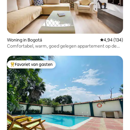
Woning in Bogotá
Gemiddelde beo
4,94 (134)
Comfortabel, warm, goed gelegen appartement op de
eerste verdieping
Favoriet van gasten
Topfavoriet van gasten