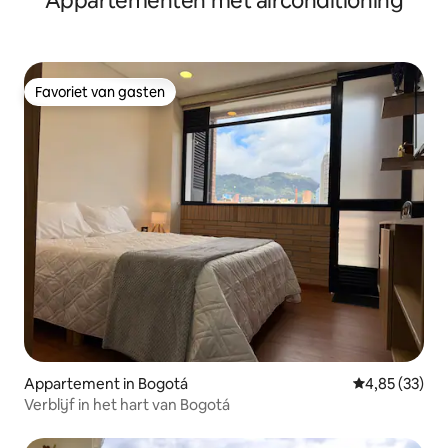
Appartementen met airconditioning
Favoriet van gasten
Favoriet van gasten
Appartement in Bogotá
Gemiddelde be
4,85 (33)
Verblijf in het hart van Bogotá