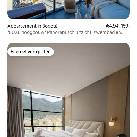
Appartement in Bogotá
Gemiddelde beo
4,94 (159)
*LUXE hoogbouw* Panoramisch uitzicht, zwembad en
parkeergelegenheid
Favoriet van gasten
Favoriet van gasten