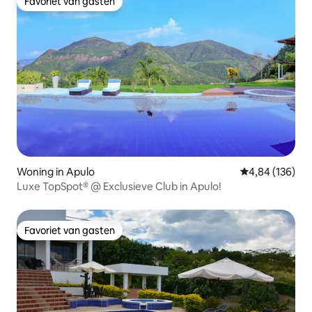
Favoriet van gasten
Favoriet van gasten
Woning in Apulo
Gemiddelde beo
4,84 (136)
Luxe TopSpot® @ Exclusieve Club in Apulo!
Favoriet van gasten
Favoriet van gasten