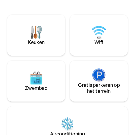
badkamer en kam
pizza in de houtoven en boek een
tweepersoonsbed z
massage met uitzicht op de bergen. 4
met raam naar de 
hectare alleen voor jou — geen buren,
ervaring te voltoo
geen lawaai. We ontmoeten je in het
uitzicht bij zons
dorp en brengen je met een 4x4 naar
om te ontspannen
boven: daar begint het avontuur. Twee
uur van Bogotá. Meer dan 190
Keuken
Wifi
vijfsterrenrecensies.
Gratis parkeren op
Zwembad
het terrein
Airconditioning