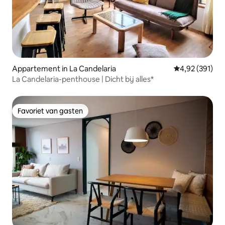
Appartement in La Candelaria
Gemiddelde beo
4,92 (391)
La Candelaria-penthouse | Dicht bij alles*
Favoriet van gasten
Favoriet van gasten