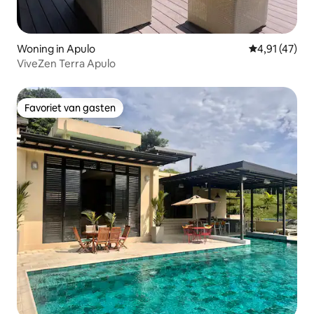
Woning in Apulo
Gemiddelde be
4,91 (47)
ViveZen Terra Apulo
Favoriet van gasten
Favoriet van gasten