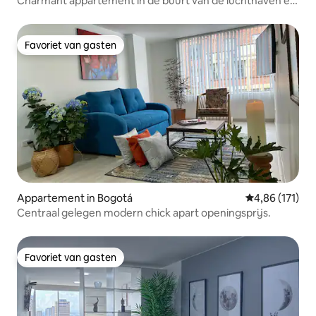
Charmant appartement in de buurt van de luchthaven en
grote evenementenlocaties
Favoriet van gasten
Favoriet van gasten
Appartement in Bogotá
Gemiddelde beo
4,86 (171)
Centraal gelegen modern chick apart openingsprijs.
Favoriet van gasten
Favoriet van gasten