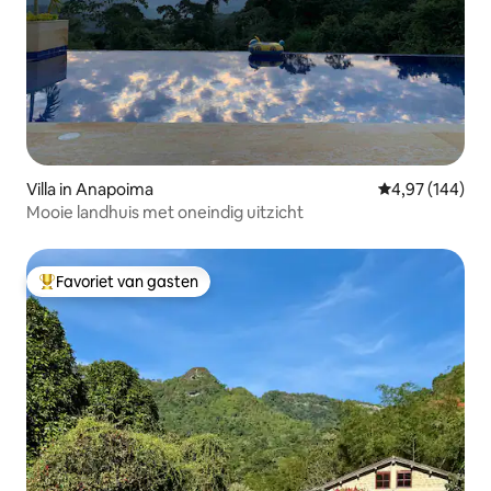
Villa in Anapoima
Gemiddelde beo
4,97 (144)
Mooie landhuis met oneindig uitzicht
Favoriet van gasten
Topfavoriet van gasten