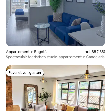
Appartement in Bogotá
Gemiddelde beo
4,88 (136)
Spectaculair toeristisch studio-appartement in Candelaria
Favoriet van gasten
Favoriet van gasten