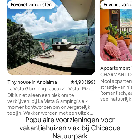
Favoriet van gasten
Favoriet van gas
Favoriet van gasten
Favoriet van gas
Appartement in B
CHARMANT DUPLE
STRAAT MET 360°
Mooi appartement
Tiny house in Anolaima
Gemiddelde beoordeling van 4,93
4,93 (199)
straatje van histo
La Vista Glamping · Jacuzzi · Vista · Pizza-
Romantisch, authen
pakket
Dit is niet alleen een plek om te
veel natuurlijk li
verblijven: bij La Vista Glamping is elk
temperatuur, prach
moment ontworpen om onvergetelijk
de stad en de berg
te zijn. Wakker worden met een uitzicht
van het apparteme
Populaire voorzieningen voor
op de bergen dat geen enkele foto kan
verdieping is de 
vastleggen. Geniet van het eigen
vakantiehuizen vlak bij Chicaque
woonkamer, open 
bubbelbad, geniet van het inbegrepen
Natuurpark
balkon. Nieuw ge
ontbijt met fruit van de boerderij, maak