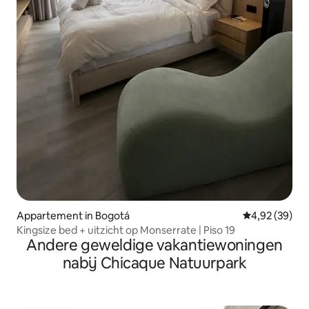
Appartement in Bogotá
Gemiddelde be
4,92 (39)
Kingsize bed + uitzicht op Monserrate | Piso 19
Andere geweldige vakantiewoningen
nabij Chicaque Natuurpark