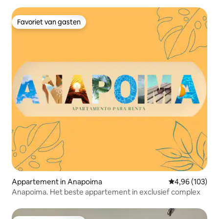
Favoriet van gasten
Favoriet van gasten
Appartement in Anapoima
Gemiddelde beo
4,96 (103)
Anapoima. Het beste appartement in exclusief complex