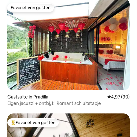
Favoriet van gasten
Favoriet van gasten
Gastsuite in Pradilla
Gemiddelde be
4,97 (90)
Eigen jacuzzi + ontbijt | Romantisch uitstapje
Favoriet van gasten
Topfavoriet van gasten