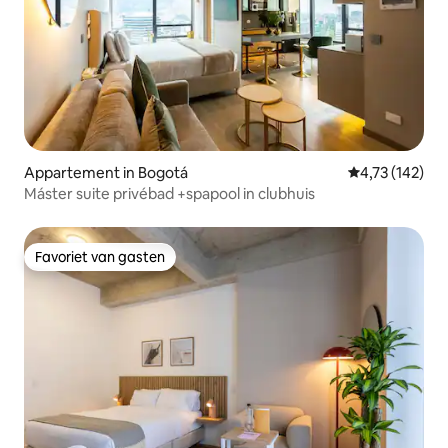
Appartement in Bogotá
Gemiddelde beo
4,73 (142)
Máster suite privébad +spapool in clubhuis
Favoriet van gasten
Favoriet van gasten