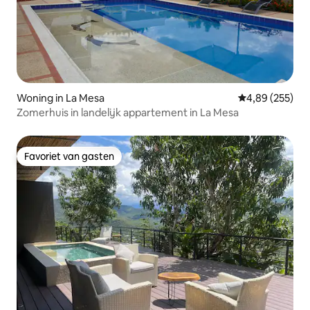
Woning in La Mesa
Gemiddelde beo
4,89 (255)
Zomerhuis in landelijk appartement in La Mesa
Favoriet van gasten
Favoriet van gasten