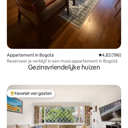
Appartement in Bogotá
Gemiddelde beo
4,82 (196)
Reserveer je verblijf in een mooi appartement in Bogotá
Gezinsvriendelijke huizen
Favoriet van gasten
Topfavoriet van gasten