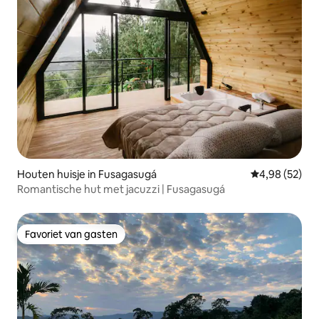
Houten huisje in Fusagasugá
Gemiddelde be
4,98 (52)
Romantische hut met jacuzzi | Fusagasugá
Favoriet van gasten
Favoriet van gasten