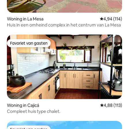
Woning in La Mesa
Gemiddelde beo
4,94 (114)
Huis in een omheind complex in het centrum van La Mesa
Favoriet van gasten
Favoriet van gasten
Woning in Cajicá
Gemiddelde beo
4,88 (113)
Compleet huis type chalet.