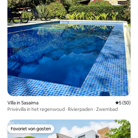
Villa in Sasaima
Gemiddelde
5 (50)
Privévilla in het regenwoud · Rivierpaden · Zwembad
Favoriet van gasten
Favoriet van gasten