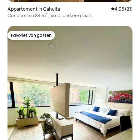
Appartement in Cahuita
Gemiddelde be
4,95 (21)
Condominio 84 m², airco, parkeerplaats
Favoriet van gasten
Favoriet van gasten