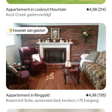
Appartement in Lookout Mountain
Gemiddelde beo
4,98 (214)
Rock Creek gastenverblijf
Favoriet van gasten
Topfavoriet van gasten
Appartement in Ringgold
Gemiddelde beo
4,98 (795)
Rosecrest Suite, queensize bed, keuken, I-75 toegang