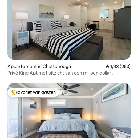
Appartement in Chattanooga
Gemiddelde beo
4,98 (263)
Privé King Apt met uitzicht van een miljoen dollar
Minuten/centrum
Favoriet van gasten
Topfavoriet van gasten