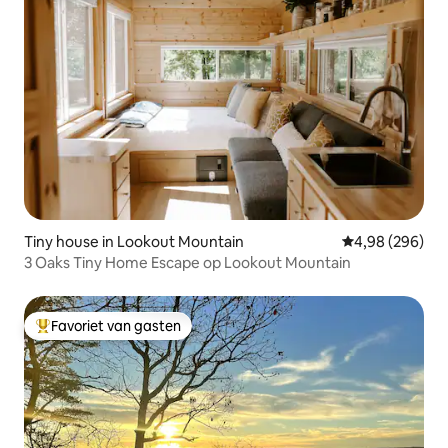
Tiny house in Lookout Mountain
Gemiddelde beo
4,98 (296)
3 Oaks Tiny Home Escape op Lookout Mountain
Favoriet van gasten
Topfavoriet van gasten