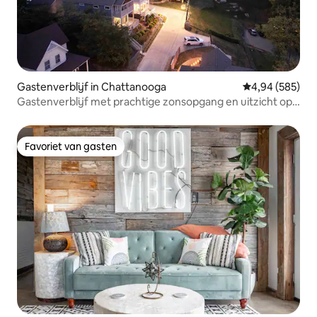
Gastenverblijf in Chattanooga
Gemiddelde beo
4,94 (585)
Gastenverblijf met prachtige zonsopgang en uitzicht op
de stad
Favoriet van gasten
Favoriet van gasten