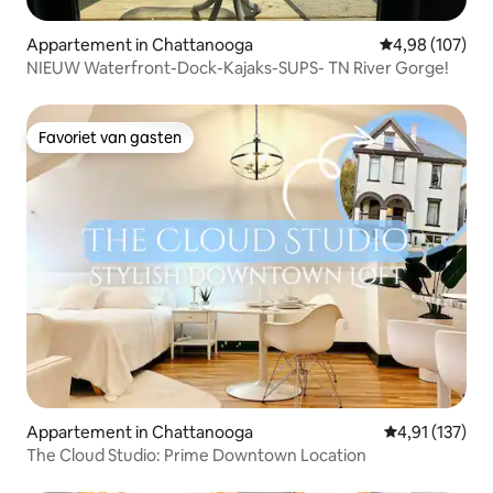
Appartement in Chattanooga
Gemiddelde beo
4,98 (107)
NIEUW Waterfront-Dock-Kajaks-SUPS- TN River Gorge!
Favoriet van gasten
Favoriet van gasten
Appartement in Chattanooga
Gemiddelde beo
4,91 (137)
The Cloud Studio: Prime Downtown Location