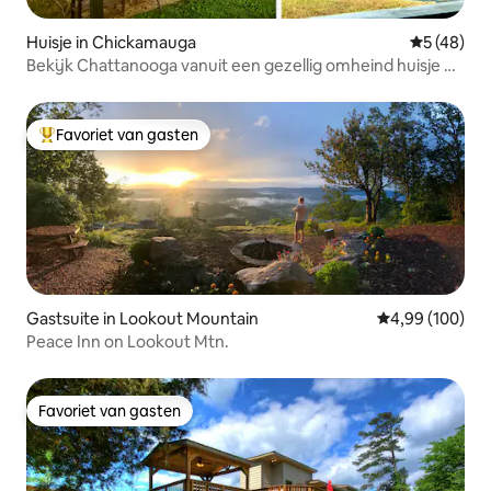
Huisje in Chickamauga
Gemiddelde
5 (48)
Bekijk Chattanooga vanuit een gezellig omheind huisje bij
het park
Favoriet van gasten
Topfavoriet van gasten
Gastsuite in Lookout Mountain
Gemiddelde beo
4,99 (100)
Peace Inn on Lookout Mtn.
Favoriet van gasten
Favoriet van gasten