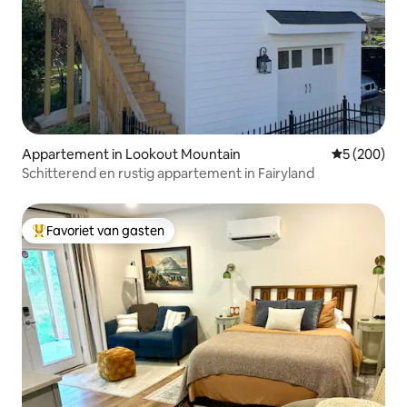
Appartement in Lookout Mountain
Gemiddelde 
5 (200)
Schitterend en rustig appartement in Fairyland
Favoriet van gasten
Topfavoriet van gasten