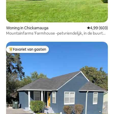
Woning in Chickamauga
Gemiddelde beo
4,99 (603)
Mountainfarms 'Farmhouse -petvriendelijk, in de buurt
van Chatt
Favoriet van gasten
Topfavoriet van gasten