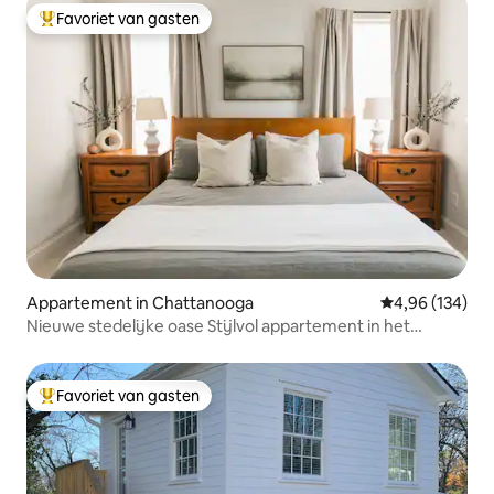
Favoriet van gasten
Topfavoriet van gasten
Appartement in Chattanooga
Gemiddelde beo
4,96 (134)
Nieuwe stedelijke oase Stijlvol appartement in het
centrum van Chattanooga
Favoriet van gasten
Topfavoriet van gasten