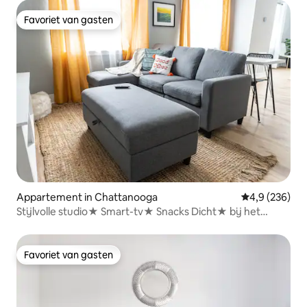
Favoriet van gasten
Favoriet van gasten
Appartement in Chattanooga
Gemiddelde be
4,9 (236)
Stijlvolle studio★ Smart-tv★ Snacks Dicht★ bij het
centrum
Favoriet van gasten
Favoriet van gasten