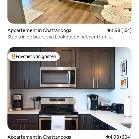
Appartement in Chattanooga
Gemiddelde beo
4,98 (154)
Studio in de buurt van Lookout en het centrum |
Kitchenette
Favoriet van gasten
Topfavoriet van gasten
Appartement in Chattanooga
Gemiddelde beo
4,98 (604)