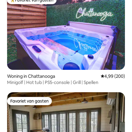
Favoriet van gasten
Topfavoriet van gasten
Woning in Chattanooga
Gemiddelde beo
4,99 (200)
Minigolf | Hot tub | PS5-console | Grill | Spellen
Favoriet van gasten
Favoriet van gasten