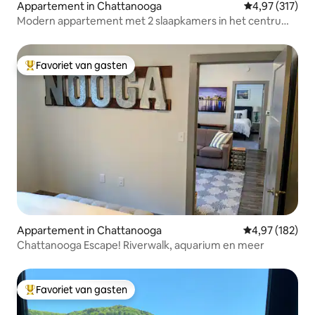
Appartement in Chattanooga
Gemiddelde beo
4,97 (317)
Modern appartement met 2 slaapkamers in het centrum
~ Hart van Southside
Favoriet van gasten
Topfavoriet van gasten
Appartement in Chattanooga
Gemiddelde beo
4,97 (182)
Chattanooga Escape! Riverwalk, aquarium en meer
Favoriet van gasten
Topfavoriet van gasten