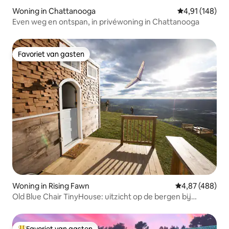
Woning in Chattanooga
Gemiddelde beo
4,91 (148)
Even weg en ontspan, in privéwoning in Chattanooga
Favoriet van gasten
Favoriet van gasten
Woning in Rising Fawn
Gemiddelde beo
4,87 (488)
Old Blue Chair TinyHouse: uitzicht op de bergen bij
zonsondergang