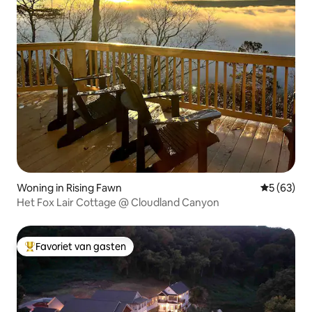
Woning in Rising Fawn
Gemiddelde
5 (63)
Het Fox Lair Cottage @ Cloudland Canyon
Favoriet van gasten
Topfavoriet van gasten