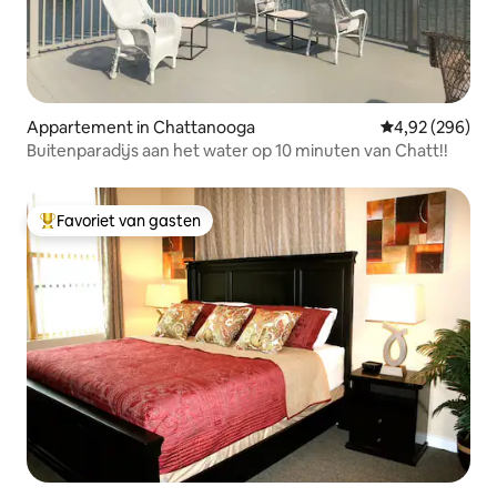
Appartement in Chattanooga
Gemiddelde beo
4,92 (296)
Buitenparadijs aan het water op 10 minuten van Chatt!!
Favoriet van gasten
Topfavoriet van gasten