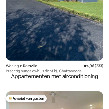
Woning in Rossville
Gemiddelde beo
4,96 (233)
Prachtig bungalowhuis dicht bij Chattanooga
Appartementen met airconditioning
Favoriet van gasten
Topfavoriet van gasten