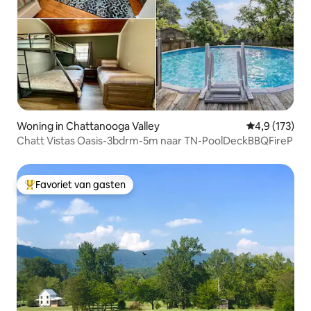
Woning in Chattanooga Valley
Gemiddelde be
4,9 (173)
Chatt Vistas Oasis-3bdrm-5m naar TN-PoolDeckBBQFireP
Favoriet van gasten
Topfavoriet van gasten