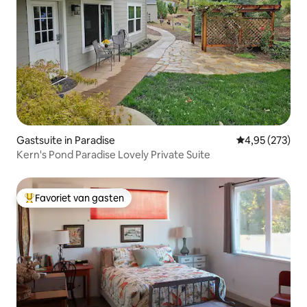
Gastsuite in Paradise
Gemiddelde beo
4,95 (273)
Kern's Pond Paradise Lovely Private Suite
Favoriet van gasten
Topfavoriet van gasten