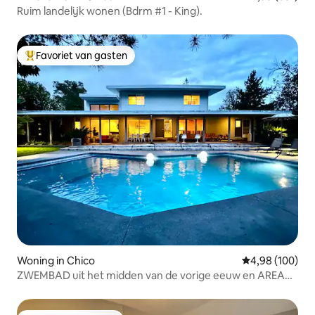
Ruim landelijk wonen (Bdrm #1 - King).
Favoriet van gasten
Topfavoriet van gasten
Woning in Chico
Gemiddelde beo
4,98 (100)
ZWEMBAD uit het midden van de vorige eeuw en AREAAL
/ gezinsvriendelijk