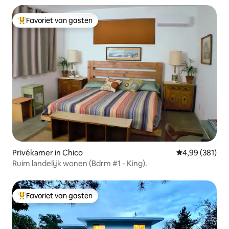
Favoriet van gasten
Topfavoriet van gasten
Privékamer in Chico
Gemiddelde beo
4,99 (381)
Ruim landelijk wonen (Bdrm #1 - King).
Favoriet van gasten
Topfavoriet van gasten