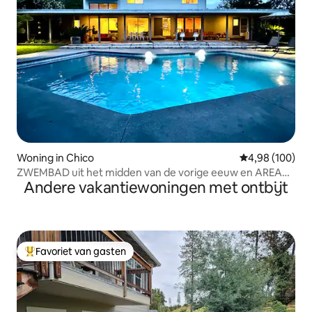
Woning in Chico
Gemiddelde beo
4,98 (100)
ZWEMBAD uit het midden van de vorige eeuw en AREAAL
Andere vakantiewoningen met ontbijt
/ gezinsvriendelijk
Favoriet van gasten
Topfavoriet van gasten