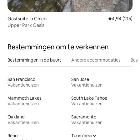
Gastsuite in Chico
Gemiddelde beo
4,94 (215)
Upper Park Oasis
Bestemmingen om te verkennen
Bestemmingen in de buurt
Andere accommodaties
Best
San Francisco
San Jose
Vakantiehuizen
Vakantiehuizen
Mammoth Lakes
South Lake Tahoe
Vakantiehuizen
Vakantiehuizen
Oakland
Sacramento
Vakantiehuizen
Vakantiehuizen
Reno
Toon meer