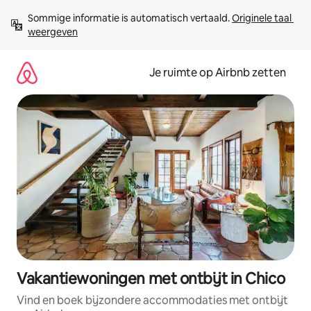
Ga
Sommige informatie is automatisch vertaald. 
Originele taal 
direct
weergeven
naar
inhoud
Je ruimte op Airbnb zetten
Vakantiewoningen met ontbijt in Chico
Vind en boek bijzondere accommodaties met ontbijt