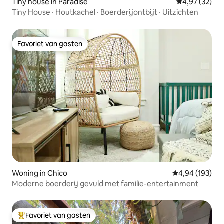
Tiny house in Paradise
Gemiddelde be
4,97 (32)
Tiny House · Houtkachel · Boerderijontbijt · Uitzichten
Favoriet van gasten
Favoriet van gasten
Woning in Chico
Gemiddelde beo
4,94 (193)
Moderne boerderij gevuld met familie-entertainment
Favoriet van gasten
Topfavoriet van gasten