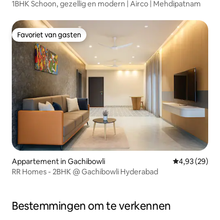
1BHK Schoon, gezellig en modern | Airco | Mehdipatnam
Favoriet van gasten
Favoriet van gasten
Appartement in Gachibowli
Gemiddelde be
4,93 (29)
RR Homes - 2BHK @ Gachibowli Hyderabad
Bestemmingen om te verkennen