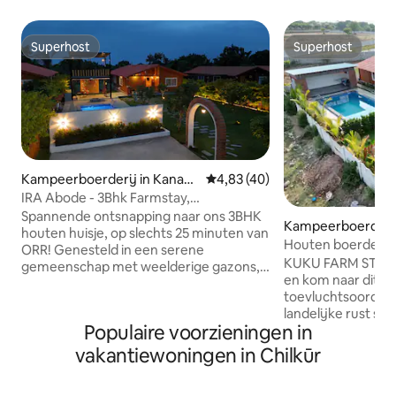
Superhost
Superhost
Superhost
Superhost
Kampeerboerderij in Kanaka
Gemiddelde beoordeling van 4,8
4,83 (40)
mamidi
IRA Abode - 3Bhk Farmstay,
privézwembad @ Moinabad
Spannende ontsnapping naar ons 3BHK
Kampeerboerderij
houten huisje, op slechts 25 minuten van
bad
Houten boerderij
ORR! Genesteld in een serene
slaapkamers, hal 
KUKU FARM STAY Ontsnap aan de stad
gemeenschap met weelderige gazons,
Hyderabad
en kom naar dit a
een schoon sprankelend privézwembad
toevluchtsoord w
en een prieel voor epische uitzichten op
landelijke rust 
het dorp. Beveiligd met een bewaker, is
Populaire voorzieningen in
accommodatie hee
het perfect voor weekendjes weg of
ontwerp met een s
feesten! Geniet van een kampvuur,
vakantiewoningen in Chilkūr
van de buitenruimt
barbecue, projector, Carrom, schaken,
zwembad, geflank
cricket en een luidspreker met karaoke.