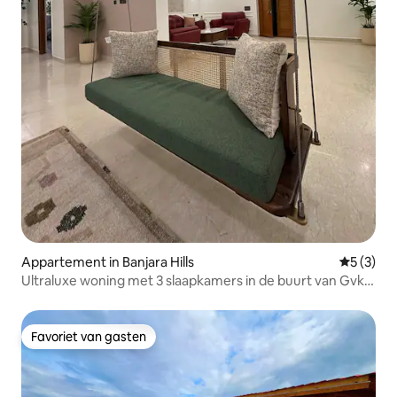
Appartement in Banjara Hills
Gemiddeld
5 (3)
Ultraluxe woning met 3 slaapkamers in de buurt van Gvk
One Banjara Hills
Favoriet van gasten
Favoriet van gasten