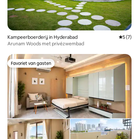
Kampeerboerderij in Hyderabad
Gemiddeld
5 (7)
Arunam Woods met privézwembad
Favoriet van gasten
Favoriet van gasten