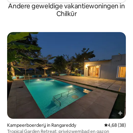
Andere geweldige vakantiewoningen in
Chilkūr
Kampeerboerderij in Rangareddy
Gemiddelde be
4,68 (38)
Tropical Garden Retreat: privézwembad en gazon