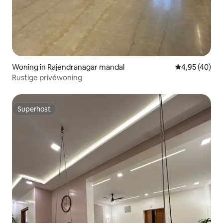
Woning in Rajendranagar mandal
Gemiddelde be
4,95 (40)
Rustige privéwoning
Superhost
Superhost