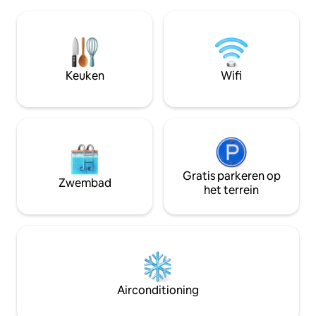
maat gemaakt priee
Volledig uitgerust met keukengerei, RO-
verhalen vertellen
water, stroomgenerator. 2 minuten
de sterren. Of je n
lopen naar Browntown Resort's
luieren of geniet 
Restaurant & Spa. Raak het gras aan, laad
gazon, dit is een m
op en kom dichter bij je dierbaren!
buitenleven met Projector/muziek,
Keuken
Wifi
karaoke, barbecue, 
noodstroomvoorz
Gratis parkeren op
Zwembad
het terrein
Airconditioning