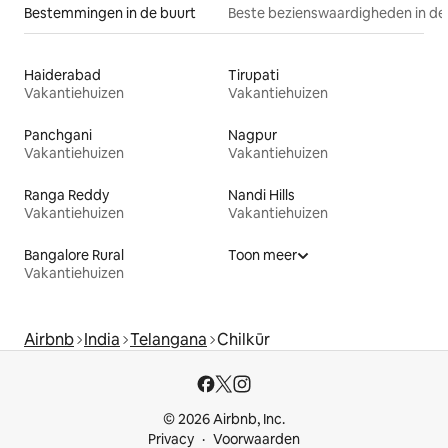
Bestemmingen in de buurt
Beste bezienswaardigheden in de
Haiderabad
Tirupati
Vakantiehuizen
Vakantiehuizen
Panchgani
Nagpur
Vakantiehuizen
Vakantiehuizen
Ranga Reddy
Nandi Hills
Vakantiehuizen
Vakantiehuizen
Bangalore Rural
Toon meer
Vakantiehuizen
Airbnb
India
Telangana
Chilkūr
© 2026 Airbnb, Inc.
Privacy
Voorwaarden