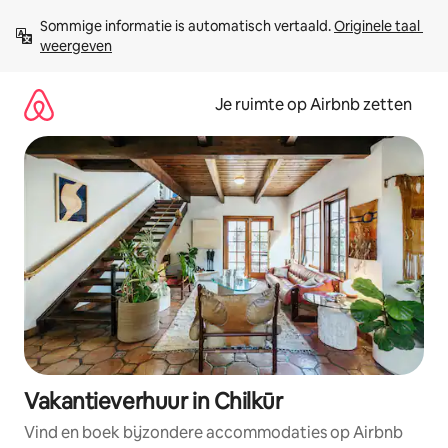
Ga
Sommige informatie is automatisch vertaald. 
Originele taal 
direct
weergeven
naar
inhoud
Je ruimte op Airbnb zetten
Vakantieverhuur in Chilkūr
Vind en boek bijzondere accommodaties op Airbnb