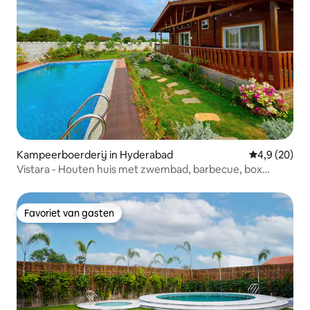
Kampeerboerderij in Hyderabad
Gemiddelde b
4,9 (20)
Vistara - Houten huis met zwembad, barbecue, box
cricket
Favoriet van gasten
Favoriet van gasten