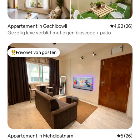
Appartement in Gachibowli
Gemiddelde be
4,92 (26)
Gezellig luxe verblijf met eigen bioscoop + patio
Favoriet van gasten
Topfavoriet van gasten
Appartement in Mehdipatnam
Gemiddelde
5 (26)